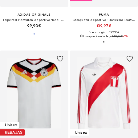
ADIDAS ORIGINALS
PUMA
Tapered Pantalón deportivo 'Real Madrid'
Chaqueta deportiva 'Borussia Dortmund'
99,90€
139,97€
Precio original: 199,95€
Último precio más bajo:
149,96€
-6%
Unisex
REBAJAS
Unisex