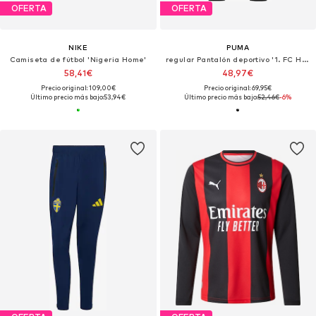
OFERTA
OFERTA
NIKE
PUMA
Camiseta de fútbol 'Nigeria Home'
regular Pantalón deportivo '1. FC Heidenheim'
58,41€
48,97€
Precio original: 109,00€
Precio original: 69,95€
Último precio más bajo:
53,94€
Último precio más bajo:
52,46€
-6%