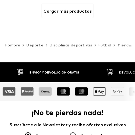
Cargar más productos
Hombre
Deporte
Disciplinas deportivas
Fútbol
Tienda de fans
DEVOLUCIONES HASTA 30 DÍAS
P
¡No te pierdas nada!
Suscríbete a la Newsletter y recibe ofertas exclusivas