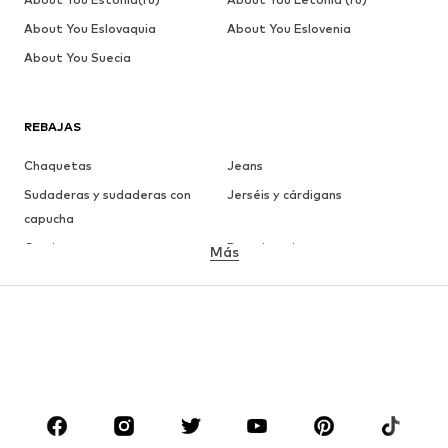
About You Eslovaquia
About You Eslovenia
About You Suecia
REBAJAS
Chaquetas
Jeans
Sudaderas y sudaderas con
Jerséis y cárdigans
capucha
Camisetas
Ropa interior
Más
Pantalones
Camisas
Abrigos
Trajes y chaquetas
Ropa de baño
Tallas grandes
Zapatos
Deporte
Complementos
Premium
ROPA