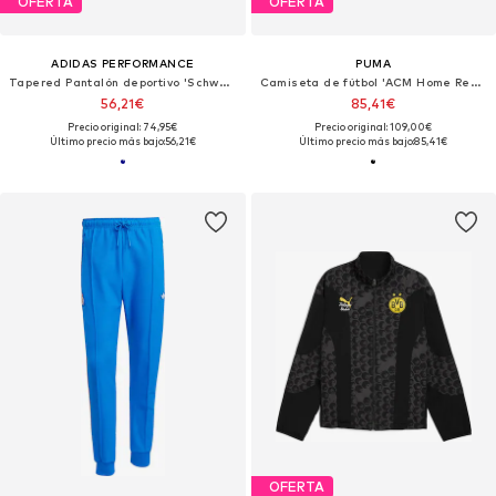
OFERTA
OFERTA
ADIDAS PERFORMANCE
PUMA
Tapered Pantalón deportivo 'Schweden Tiro Tech'
Camiseta de fútbol 'ACM Home Replica'
56,21€
85,41€
Precio original: 74,95€
Precio original: 109,00€
Último precio más bajo:
56,21€
Último precio más bajo:
85,41€
OFERTA