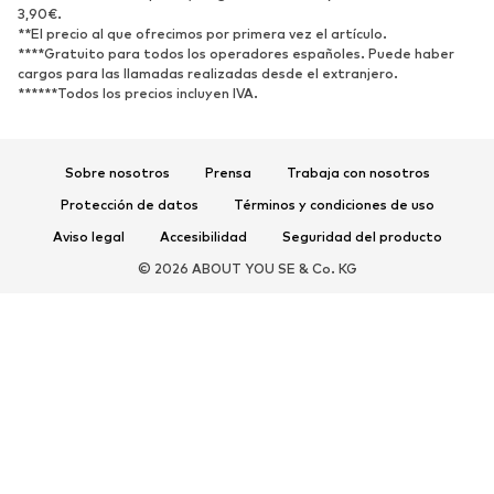
Zapatos abiertos
Exclusivo
3,90€.
**El precio al que ofrecimos por primera vez el artículo.
****Gratuito para todos los operadores españoles. Puede haber
DEPORTE
cargos para las llamadas realizadas desde el extranjero.
******Todos los precios incluyen IVA.
Ropa deportiva
Disciplinas deportivas
Zapatos deportivos
Mochilas deportivas y bolsos
Complementos deportivos
Sobre nosotros
Prensa
Trabaja con nosotros
Protección de datos
Términos y condiciones de uso
COMPLEMENTOS
Aviso legal
Accesibilidad
Seguridad del producto
Nuevo
Gorras y gorros
© 2026 ABOUT YOU SE & Co. KG
Cinturones
Bolsos y mochilas
Relojes
Joyería
Gafas de sol
Carteras y estuches
Corbatas y accesorios
Bufandas y pañuelos
Guantes
Accesorios para el hogar
Exclusivo
Reciclado