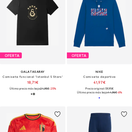
OFERTA
OFERTA
GALATASARAY
NIKE
Camiseta funcional 'Istanbul 5 Stars'
Camiseta deportiva
18,71€
41,97€
Último precio más bajo:
24,95€
-25%
Precio original: 59,95€
Último precio más bajo:
44,96€
-6%