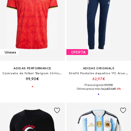
Unisex
OFERTA
ADIDAS PERFORMANCE
ADIDAS ORIGINALS
Camiseta de fútbol 'Belgium 26 Home'
Slimfit Pantalón deportivo 'FC Arsenal'
99,90€
62,97€
Precio original: 89,95€
Último precio más bajo:
67,46€
-6%