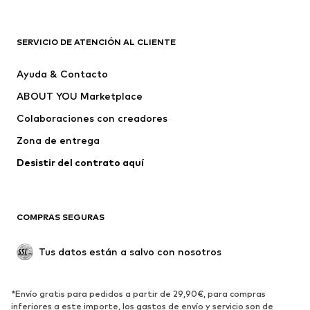
Nuevo
Tendencia
Camisetas
Jeans
SERVICIO DE ATENCIÓN AL CLIENTE
Chaquetas
Sudaderas y sudaderas con
Ayuda & Contacto
capucha
ABOUT YOU Marketplace
Pantalones
Camisas
Ropa interior
Jerséis y cárdigans
Colaboraciones con creadores
Trajes y chaquetas
Abrigos
Zona de entrega
Ropa de baño
Tallas grandes
Desistir del contrato aquí 
Ocasiones
Exclusivo
Reciclado
COMPRAS SEGURAS
ZAPATOS
Tus datos están a salvo con nosotros
Nuevo
Tendencia
Botas y botines
Zapatillas de deporte
*Envío gratis para pedidos a partir de 29,90€, para compras
Zapatos bajos
Zapatos deportivos
inferiores a este importe, los gastos de envío y servicio son de