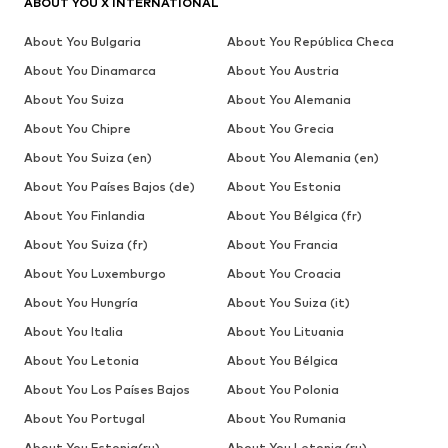
ABOUT YOU X INTERNATIONAL
About You Bulgaria
About You República Checa
About You Dinamarca
About You Austria
About You Suiza
About You Alemania
About You Chipre
About You Grecia
About You Suiza (en)
About You Alemania (en)
About You Países Bajos (de)
About You Estonia
About You Finlandia
About You Bélgica (fr)
About You Suiza (fr)
About You Francia
About You Luxemburgo
About You Croacia
About You Hungría
About You Suiza (it)
About You Italia
About You Lituania
About You Letonia
About You Bélgica
About You Los Países Bajos
About You Polonia
About You Portugal
About You Rumania
About You Estonia(ru)
About You Letonia (ru)