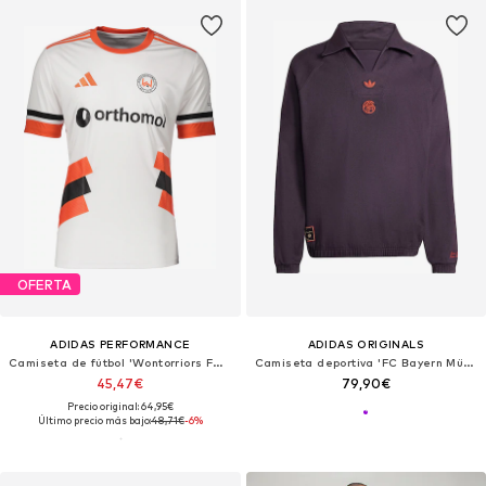
OFERTA
ADIDAS PERFORMANCE
ADIDAS ORIGINALS
Camiseta de fútbol 'Wontorriors FC 2025'
Camiseta deportiva 'FC Bayern München Terrace Icons'
45,47€
79,90€
Precio original: 64,95€
Último precio más bajo:
48,71€
-6%