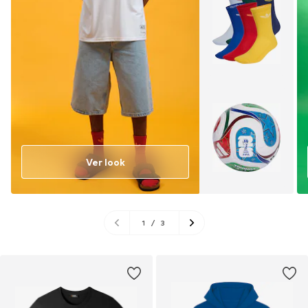
Ver look
1
/
3