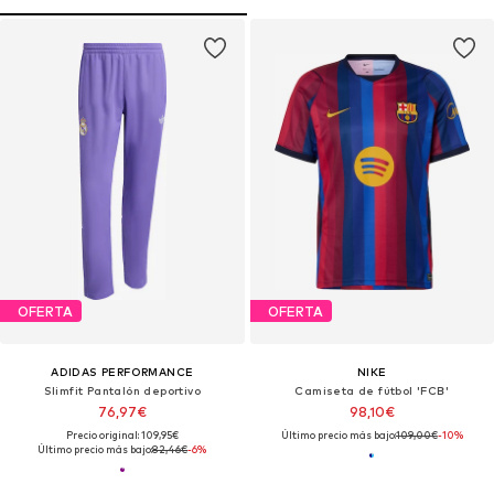
OFERTA
OFERTA
ADIDAS PERFORMANCE
NIKE
Slimfit Pantalón deportivo
Camiseta de fútbol 'FCB'
76,97€
98,10€
Precio original: 109,95€
Último precio más bajo:
109,00€
-10%
Último precio más bajo:
82,46€
-6%