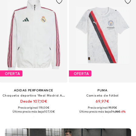
OFERTA
OFERTA
ADIDAS PERFORMANCE
PUMA
Chaqueta deportiva 'Real Madrid Anthem'
Camiseta de fútbol
Desde 107,10€
69,97€
Precio original: 119,00€
Precio original: 99,95€
Último precio más bajo:
107,10€
Último precio más bajo:
74,96€
-6%