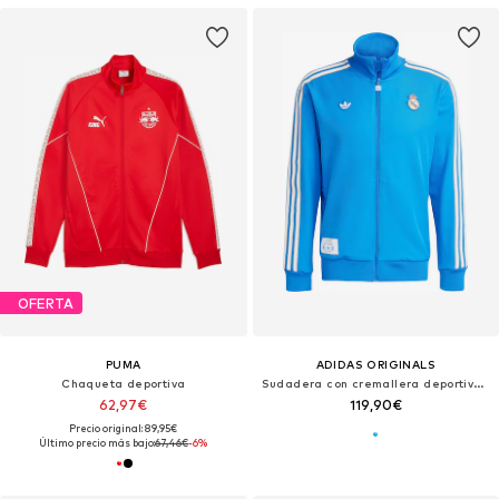
OFERTA
PUMA
ADIDAS ORIGINALS
Chaqueta deportiva
Sudadera con cremallera deportiva 'Real Madrid Terrace Icons'
62,97€
119,90€
Precio original: 89,95€
Último precio más bajo:
67,46€
-6%