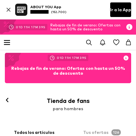
ABOUT YOU App
Ir a la App
(152.700)
Rebajas de fin de verano: Ofertas con
01
D
11
H
17
M
38
S
hasta un 50% de descuento
01
D
11
H
17
M
38
S
Rebajas de fin de verano: Ofertas con hasta un 50%
de descuento
Tienda de fans
para hombres
Todos los artículos
Tus ofertas
126