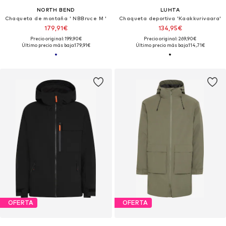
NORTH BEND
LUHTA
Chaqueta de montaña ' NBBruce M '
Chaqueta deportiva 'Kaakkurivaara'
179,91€
134,95€
Precio original: 199,90€
Precio original: 269,90€
Último precio más bajo:
179,91€
Último precio más bajo:
114,71€
OFERTA
OFERTA