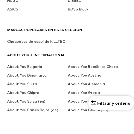
HUGO
DIESEL
ASICS
BOSS Black
MARCAS POPULARES EN ESTA SECCIÓN
Chaquetas de esquí de KILLTEC
ABOUT YOU X INTERNATIONAL
About You Bulgaria
About You República Checa
About You Dinamarca
About You Austria
About You Suiza
About You Alemania
About You Chipre
About You Grecia
About You Suiza (en)
About You Alemania (en)
Filtrar y ordenar
About You Países Bajos (de)
About You Global (en)
About You Global (es)
About You Estonia
About You Finlandia
About You Bélgica (fr)