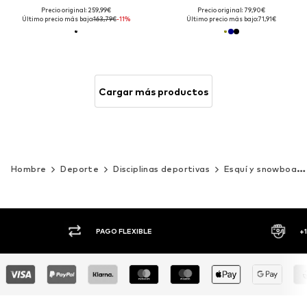
Precio original: 259,99€
Precio original: 79,90€
Último precio más bajo:
163,79€
-11%
Último precio más bajo:
71,91€
Cargar más productos
Hombre
Deporte
Disciplinas deportivas
Esquí y snowboard
PAGO FLEXIBLE
+