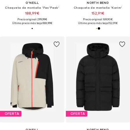
O'NEILL
NORTH BEND
Chaqueta de montaña 'Fwc'Peak'
Chaqueta de montaña 'Karim'
188,99€
152,91€
Precio original: 299,99€
Precio original: 169,90€
Último precio más bajo:
188,99€
Último precio más bajo:
152,91€
OFERTA
OFERTA
O'NEILL
NORTH BEND