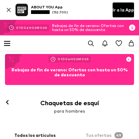
ABOUT YOU App
Ir a la App
(152.700)
Rebajas de fin de verano: Ofertas con
01
D
04
H
06
M
05
S
hasta un 50% de descuento
01
D
04
H
06
M
05
S
Rebajas de fin de verano: Ofertas con hasta un 50%
de descuento
Chaquetas de esquí
para hombres
Todos los artículos
Tus ofertas
49