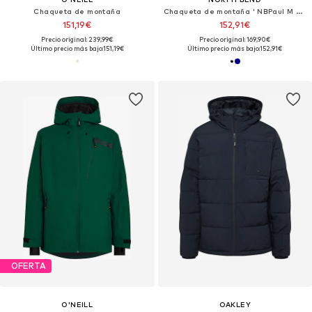
Chaqueta de montaña
Chaqueta de montaña ' NBPaul M CFT+ Puffer Jacket '
151,19€
152,91€
Precio original: 239,99€
Precio original: 169,90€
Último precio más bajo:
151,19€
Último precio más bajo:
152,91€
OFERTA
O'NEILL
OAKLEY