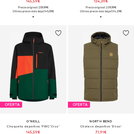
145,59€
134,39€
Precio original: 259,99€
Precio original: 239,99€
Último precio más bajo:
145,59€
Último precio más bajo:
134,39€
OFERTA
OFERTA
O'NEILL
NORTH BEND
Chaqueta deportiva 'FWC'Cruz'
Chaleco deportivo 'Elias'
145,59€
71,91€