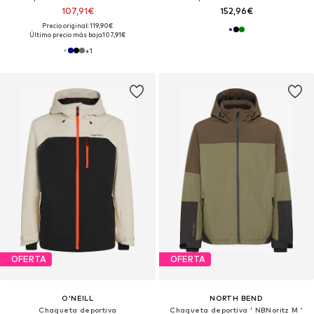
107,91€
152,96€
Precio original: 119,90€
Último precio más bajo:
107,91€
+
1
OFERTA
OFERTA
O'NEILL
NORTH BEND
Chaqueta deportiva
Chaqueta deportiva ' NBNoritz M '