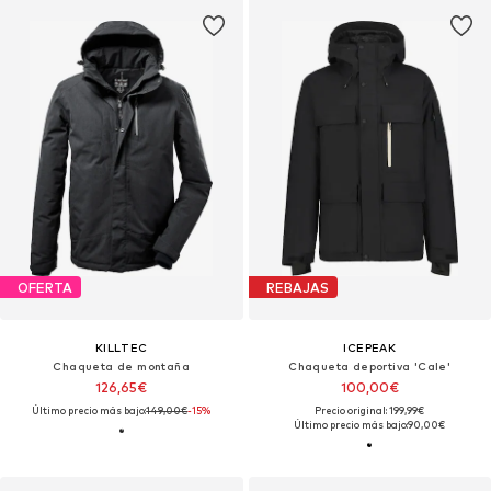
OFERTA
REBAJAS
KILLTEC
ICEPEAK
Chaqueta de montaña
Chaqueta deportiva 'Cale'
126,65€
100,00€
Último precio más bajo:
149,00€
-15%
Precio original: 199,99€
Último precio más bajo:
90,00€