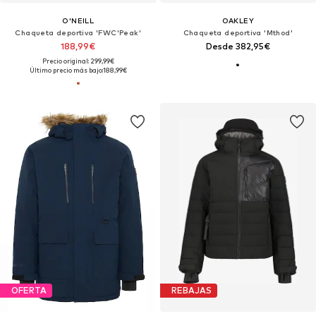
O'NEILL
OAKLEY
Chaqueta deportiva 'FWC'Peak'
Chaqueta deportiva 'Mthod'
188,99€
Desde 382,95€
Precio original: 299,99€
Último precio más bajo:
188,99€
OFERTA
REBAJAS