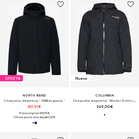
OFERTA
Nuevo
NORTH BEND
COLUMBIA
Chaqueta deportiva ' NBBergwala '
Chaqueta deportiva 'Winter District™ III'
80,91€
249,00€
Precio original: 89,90€
Último precio más bajo:
80,91€