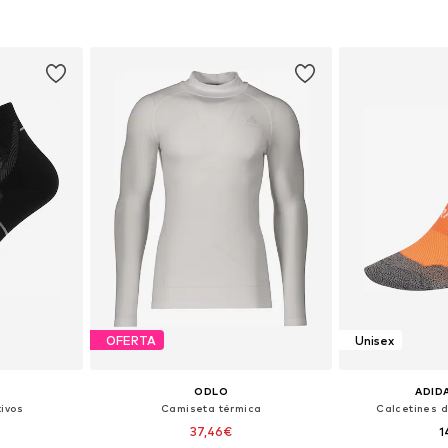
esta
Añadir a la cesta
Añadir
OFERTA
Unisex
L
ODLO
ADID
ivos
Camiseta térmica
Calcetines d
37,46€
1