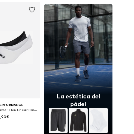
La estética del
pádel
PERFORMANCE
Calcetines deportivos 'Thin Linear Ballerina 2 Pairs'
7,90€
en muchas tallas