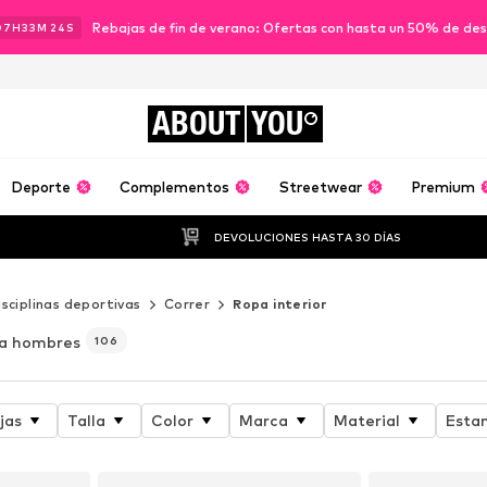
Rebajas de fin de verano: Ofertas con hasta un 50% de de
07
H
33
M
22
S
ABOUT
YOU
Deporte
Complementos
Streetwear
Premium
DEVOLUCIONES HASTA 30 DÍAS
isciplinas deportivas
Correr
Ropa interior
a hombres
106
jas
Talla
Color
Marca
Material
Esta