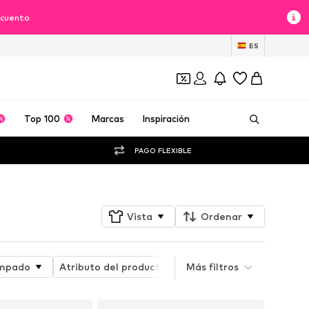
scuento
ES
Top 100
Marcas
Inspiración
PAGO FLEXIBLE
Vista
Ordenar
mpado
Atributo del producto
Más filtros
Disciplina deportiva