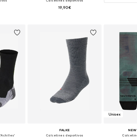
ivos
Calcetines deportivos
19,90€
 39-42, 43-46
Tallas disponibles: 39-41, 42-43, 44-45, 46-48
esta
Añadir a la cesta
Unisex
FALKE
NEW
'Achilles'
Calcetines deportivos
Calcetin