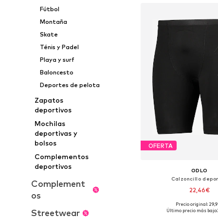
Fútbol
Montaña
Skate
Ténis y Padel
Playa y surf
Baloncesto
Deportes de pelota
Zapatos
deportivos
Mochilas
deportivas y
bolsos
OFERTA
Complementos
deportivos
ODLO
Calzoncillo depor
Complement
22,46€
os
Precio original: 29,
Tallas disponibles: S, 
Streetwear
Último precio más bajo: