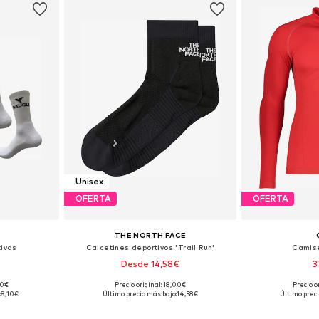
Unisex
OFERTA
OFERTA
THE NORTH FACE
ivos
Calcetines deportivos 'Trail Run'
Camise
Desde 14,58€
3
00€
Precio original: 18,00€
Precio o
42, 43-46
Tallas disponibles: 35-37, 38-40, 41-43, 44-46
Tallas dispo
:
8,10€
Último precio más bajo:
14,58€
Último preci
esta
Añadir a la cesta
Añadir