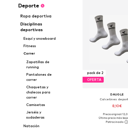
Deporte
Ropa deportiva
Disciplinas
deportivas
Esquí y snowboard
Fitness
Correr
Zapatillas de
running
pack de 2
Pantalones de
correr
OFERTA
Chaquetas y
chalecos para
DAUGLE
correr
Calcetines deport
Camisetas
8,10€
Jerséis y
Precio original: 12,
Tallas disponibles: 39-
sudaderas
Último precio más bajo
Añadir a la c
Natación