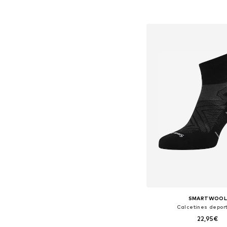
Añadir a la c
SMARTWOO
Calcetines deport
22,95€