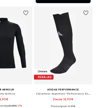
 a la cesta
Unisex
REBAJAS
R ARMOUR
ADIDAS PERFORMANCE
ta térmica
Calcetines deportivos 'Performance Knee+ 1 Pair'
2,90€
Desde 16,90€
más bajo:
54,90€
-21%
Precio original: 24,90€
bles: XS, S, M, L, XL
Disponible en muchas tallas