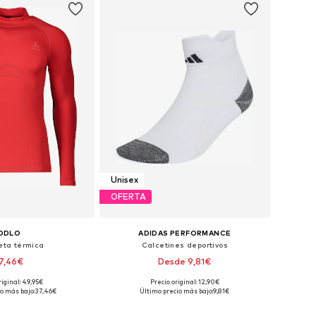
Unisex
OFERTA
ODLO
ADIDAS PERFORMANCE
ta térmica
Calcetines deportivos
7,46€
Desde 9,81€
riginal: 49,95€
Precio original: 12,90€
nibles: S, M, L, XL
Disponible en muchas tallas
o más bajo:
37,46€
Último precio más bajo:
9,81€
 a la cesta
Añadir a la cesta