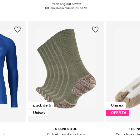
Precio original: 49,95€
Tallas disponibles: 34-37, 38-41, 42-45, 46-49
Tallas disponibles: S, M, L, XL
Tallas disponible
Último precio más bajo:
37,46€
esta
Añadir a la cesta
Añadir
pack de 6
Unisex
Unisex
OFERTA
STARK SOUL
THE N
ca
Calcetines deportivos
Calcetines dep