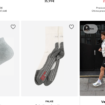
35,99€
2
95€
Precio o
M, L, XL
Tallas disponibles: 35-38, 39-42, 43-46, 47-50
Tallas disponible
37,46€
Último preci
esta
Añadir a la cesta
Añadir
Rim
Ve
FALKE