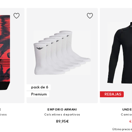
esta
Añadir a la cesta
Añadir
pack de 6
Premium
REBAJAS
E
EMPORIO ARMANI
UNDE
ivos
Calcetines deportivos
Camise
89,95€
4
Último precio 
Tallas disponibles: 34-38, 38-42, 42-46, 46-50
Tallas disponibles: 39-46
Tallas disponi