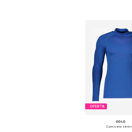
Añadir a la c
OFERTA
ODLO
Camiseta térmi