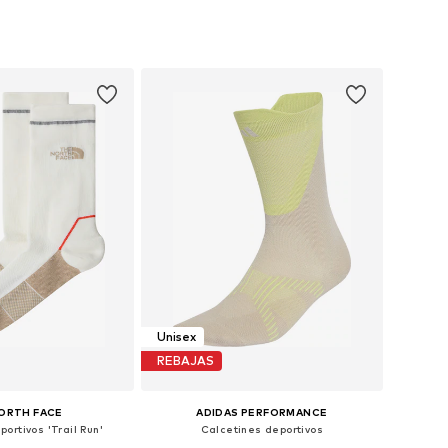
s: 37-39, 40-42, 46-48
Disponible en muchas tallas
 a la cesta
Añadir a la cesta
Unisex
REBAJAS
ORTH FACE
ADIDAS PERFORMANCE
ortivos 'Trail Run'
Calcetines deportivos