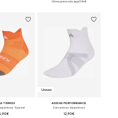
Último precio más bajo:
11,94€
 a la cesta
Añadir a la cesta
Unisex
AS TERREX
ADIDAS PERFORMANCE
eportivos 'Speed'
Calcetines deportivos
4,90€
12,90€