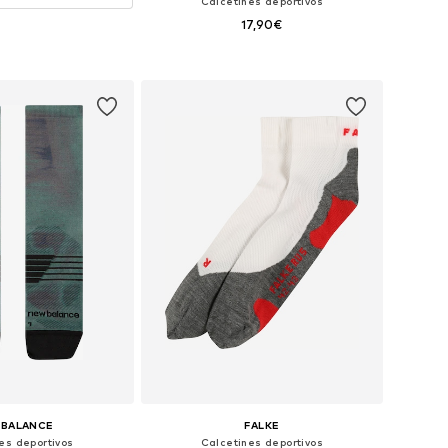
Calcetines deportivos
17,90€
Tallas disponibles: 39-41, 42-43, 44-45, 46-48
Añadir a la cesta
 BALANCE
FALKE
es deportivos
Calcetines deportivos