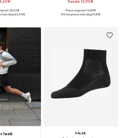
3,40€
Desde 12,90€
riginal: 26,00€
Precio original: 14,90€
s: 35-37, 38-40, 41-43
Tallas disponibles: 37-39, 40-42, 43-45, 46-48
o más bajo:
23,40€
Último precio más bajo:
11,61€
 a la cesta
Añadir a la cesta
r look
FALKE