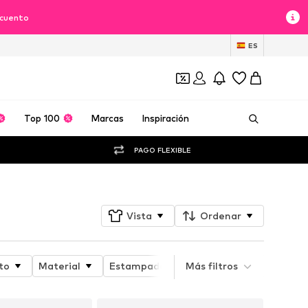
scuento
ES
Top 100
Marcas
Inspiración
PAGO FLEXIBLE
Vista
Ordenar
to
Material
Estampado
Más filtros
Captype
Detalle 