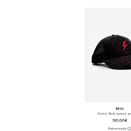
Añadir a la c
BE52
Gorra 'Bolt splash p
130,00€
Tallas disponibles: