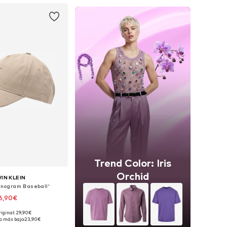
Trend Color: Iris
Orchid
IN KLEIN
onogram Baseball'
6,90€
riginal: 29,90€
ponibles: 55-60
o más bajo:
23,90€