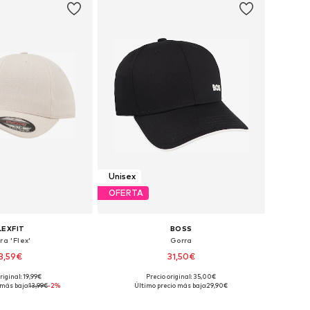
Unisex
OFERTA
LEXFIT
BOSS
ra 'Flex'
Gorra
3,59€
31,50€
riginal: 19,99€
Precio original: 35,00€
Tallas disponibles: 54-55, 56-57, 60-61, 63-64
Tallas disponibles: 55-60
 más bajo:
13,99€
-2%
Último precio más bajo:
29,90€
 a la cesta
Añadir a la cesta