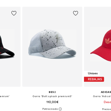
esta
Añadir a la cesta
Añadir
Unisex
REBAJAS
BE52
ADIDAS
remium'
Gorra 'Bolt splash premiumS'
Gorra 'Adicol
110,00€
Desd
Precio o
 54-64
Tallas disponibles: 54-64
Tallas disponible