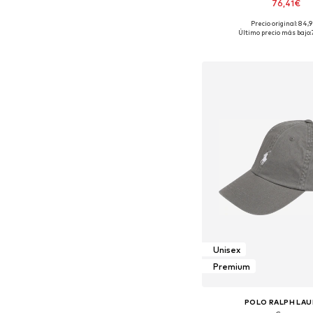
76,41€
Precio original: 84,
Tallas disponibles:
Último precio más bajo:
Añadir a la c
Unisex
Premium
POLO RALPH LA