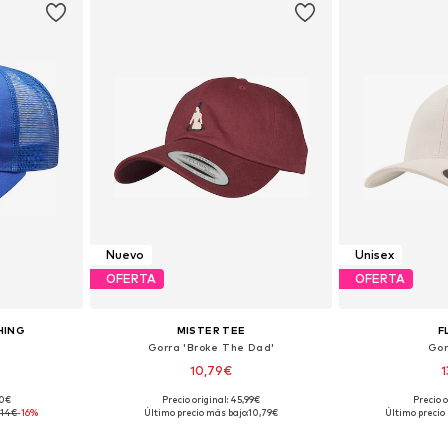
Nuevo
Unisex
OFERTA
OFERTA
HING
MISTER TEE
F
Gorra 'Broke The Dad'
Gor
10,79€
1
90€
Precio original: 45,99€
Precio o
 55-60
Tallas disponibles: 55-60
,14€
-16%
Último precio más bajo:
10,79€
Último precio
esta
Añadir a la cesta
Añadir