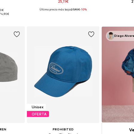
25,11€
2
Último precio más bajo:
27,90€
-10%
90€
 55-60
Tallas disponibles: 55-60
Tallas disponibl
74,90€
esta
Añadir a la cesta
Añadir
Diego Alvar
Unisex
OFERTA
Ve
UREN
PROHIBITED