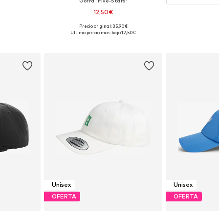
Gorra 'Five-Stars'
12,50€
Precio original: 35,90€
 55-60
Tallas disponibles: 55-60
Último precio más bajo:
12,50€
esta
Añadir a la cesta
Unisex
Unisex
OFERTA
OFERTA