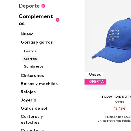
Deporte
Complement
os
Nuevo
Gorras y gorros
Gorros
Gorras
Sombreros
Unisex
Cinturones
OFERTA
Bolsos y mochilas
Relojes
TODAY I DID NOT
Joyería
Gorra
Gafas de sol
13,45€
Carteras y
Precio original: 29,
Tallas disponibles:
Último precio más bajo:
16
estuches
Añadir a la c
Corbatas y