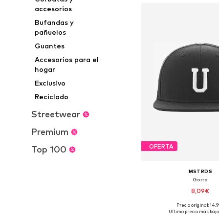
accesorios
Bufandas y
pañuelos
Guantes
Accesorios para el
hogar
Exclusivo
Reciclado
Streetwear
Premium
OFERTA
Top 100
MSTRDS
Gorra
8,09€
+
12
Precio original: 14,
Tallas disponibles:
Último precio más bajo