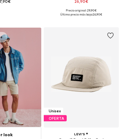
7,90€
26,90€
Precio original: 29,90€
es: 55-56, 58-59, 59-60
Tallas disponibles: 55-60
Último precio más bajo:
26,90€
 a la cesta
Añadir a la cesta
ez
Unisex
OFERTA
r look
LEVI'S ®