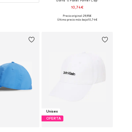
Gorra '5 Panel Puffer Cap'
10,74€
Precio original: 29,95€
Tallas disponibles: 55-56
Último precio más bajo:
10,74€
Añadir a la cesta
Unisex
OFERTA