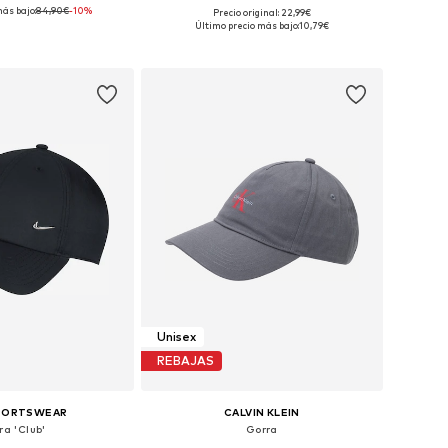
más bajo:
84,90€
-10%
+
3
Precio original: 22,99€
ponibles: 55-60
Tallas disponibles: 55-60
Último precio más bajo:
10,79€
 a la cesta
Añadir a la cesta
Unisex
REBAJAS
SPORTSWEAR
CALVIN KLEIN
ra 'Club'
Gorra