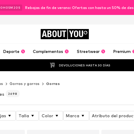
Rebajas de fin de verano: Ofertas con hasta un 50% de de
20
H
05
M
18
S
ABOUT
YOU
Deporte
Complementos
Streetwear
Premium
DEVOLUCIONES HASTA 30 DÍAS
os
Gorras y gorros
Gorras
es
2698
jas
Talla
Color
Marca
Atributo del produc