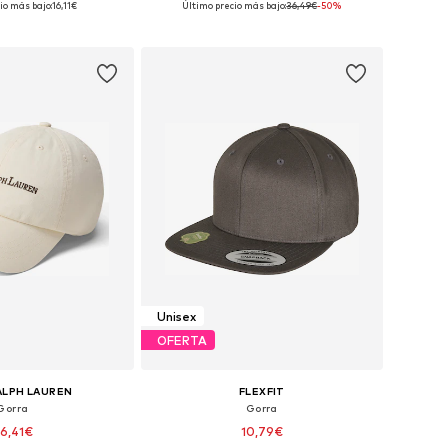
io más bajo:
16,11€
Último precio más bajo:
36,49€
-50%
 a la cesta
Añadir a la cesta
Unisex
OFERTA
ALPH LAUREN
FLEXFIT
Gorra
Gorra
6,41€
10,79€