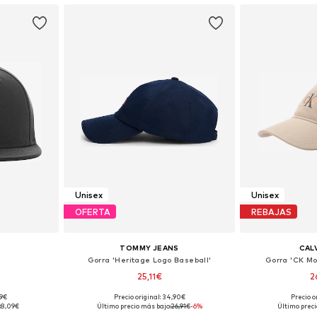
Unisex
Unisex
OFERTA
REBAJAS
TOMMY JEANS
CALV
Gorra 'Heritage Logo Baseball'
Gorra 'CK M
25,11€
2
+
2
99€
Precio original: 34,90€
Precio o
 59-60
Tallas disponibles: 55-60
Tallas dis
:
8,09€
Último precio más bajo:
26,91€
-6%
Último preci