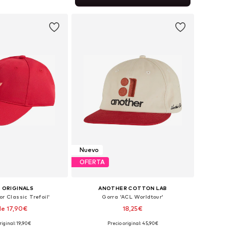
 a la cesta
Nuevo
OFERTA
 ORIGINALS
ANOTHER COTTON LAB
or Classic Trefoil'
Gorra 'ACL Worldtour'
e 17,90€
18,25€
+
9
riginal: 19,90€
Precio original: 45,90€
s: 56-57, 58-59, 60-61
Tallas disponibles: 55-60