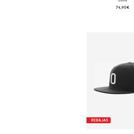
Gorra
74,90€
+
3
Tallas disponibles:
Añadir a la c
REBAJAS