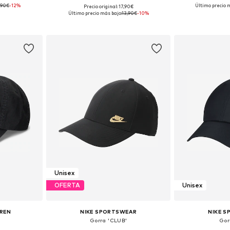
,90€
-12%
Último precio 
Precio original: 17,90€
 55-60
Tallas disponibles: 55-60
Tallas dis
Último precio más bajo:
13,90€
-10%
esta
Añadir a la cesta
Añadir
Unisex
OFERTA
Unisex
UREN
NIKE SPORTSWEAR
NIKE 
Gorra 'CLUB'
Gor