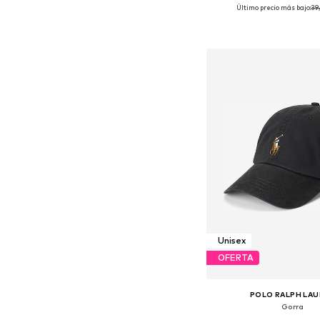
Último precio más bajo:
39
Tallas disponibles:
Añadir a la c
Unisex
OFERTA
POLO RALPH LA
Gorra