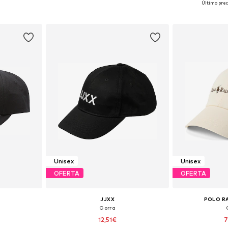
Último prec
esta
Añadir a la cesta
Añadir
Unisex
Unisex
OFERTA
OFERTA
JJXX
POLO R
Gorra
12,51€
7