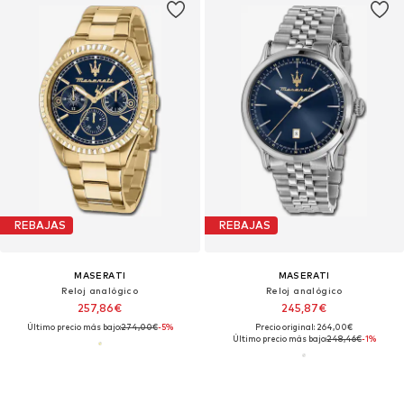
REBAJAS
REBAJAS
MASERATI
MASERATI
Reloj analógico
Reloj analógico
257,86€
245,87€
Último precio más bajo:
274,00€
-5%
Precio original: 264,00€
Último precio más bajo:
248,46€
-1%