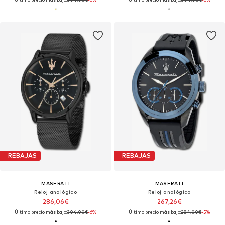
REBAJAS
REBAJAS
MASERATI
MASERATI
Reloj analógico
Reloj analógico
286,06€
267,26€
Último precio más bajo:
304,00€
-6%
Último precio más bajo:
284,00€
-5%