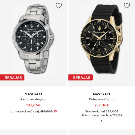
REBAJAS
REBAJAS
MASERATI
MASERATI
Reloj analógico
Reloj analógico
182,66€
257,86€
Último precio más bajo:
194,00€
-5%
Precio original: 274,00€
Último precio más bajo:
255,17€