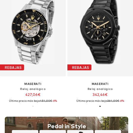
REBAJAS
REBAJAS
MASERATI
MASERATI
Reloj analógico
Reloj analógico
427,06€
342,46€
Último precio más bajo:
454,00€
-6%
Último precio más bajo:
364,00€
-6%
Pedal in Style