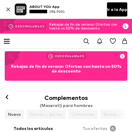
ABOUT YOU App
Ir a la App
(152.700)
Rebajas de fin de verano: Ofertas con
03
D
09
H
44
M
38
S
hasta un 50% de descuento
03
D
09
H
44
M
38
S
Rebajas de fin de verano: Ofertas con hasta un 50%
de descuento
Complementos
(Maserati) para hombres
Nuevo
Gorras y gorros
Cinturones
Bolsos y moch
Todos los artículos
Tus ofertas
0