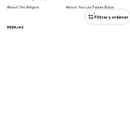
About You Bélgica
About You Los Países Bajos
1
Filtrar y ordenar
REBAJAS
Chaquetas
Jeans
Sudaderas y sudaderas con
Jerséis y cárdigans
capucha
Camisetas
Ropa interior
Más
Pantalones
Camisas
Abrigos
Trajes y chaquetas
Ropa de baño
Tallas grandes
Zapatos
Deporte
Complementos
Premium
ROPA
Nuevo
Tendencia