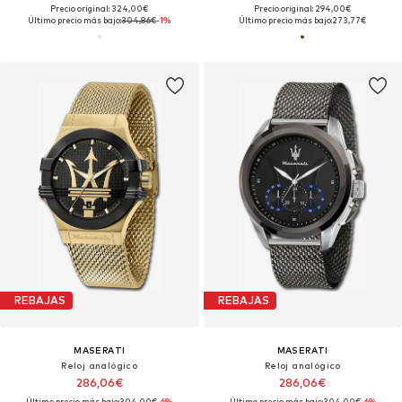
Precio original: 324,00€
Precio original: 294,00€
Último precio más bajo:
304,86€
-1%
Último precio más bajo:
273,77€
REBAJAS
REBAJAS
MASERATI
MASERATI
Reloj analógico
Reloj analógico
286,06€
286,06€
Último precio más bajo:
304,00€
-6%
Último precio más bajo:
304,00€
-6%