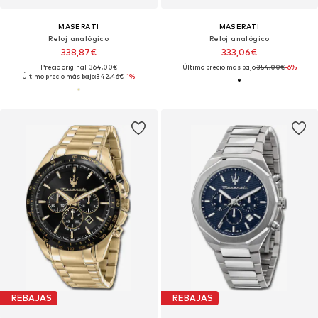
MASERATI
MASERATI
Reloj analógico
Reloj analógico
338,87€
333,06€
Precio original: 364,00€
Último precio más bajo:
354,00€
-6%
Último precio más bajo:
342,46€
-1%
REBAJAS
REBAJAS