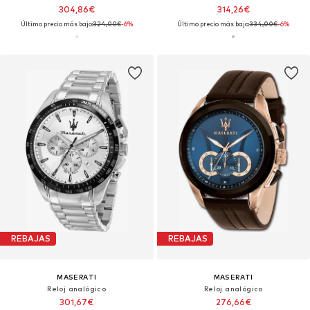
304,86€
314,26€
Último precio más bajo:
324,00€
-6%
Último precio más bajo:
334,00€
-6%
REBAJAS
REBAJAS
MASERATI
MASERATI
Reloj analógico
Reloj analógico
301,67€
276,66€