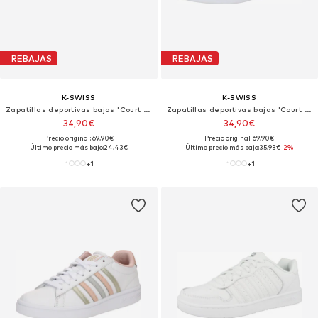
REBAJAS
REBAJAS
K-SWISS
K-SWISS
Zapatillas deportivas bajas 'Court Tiebreak II'
Zapatillas deportivas bajas 'Court Tiebreak II'
34,90€
34,90€
Precio original: 69,90€
Precio original: 69,90€
Último precio más bajo:
24,43€
Último precio más bajo:
35,93€
-2%
+
1
+
1