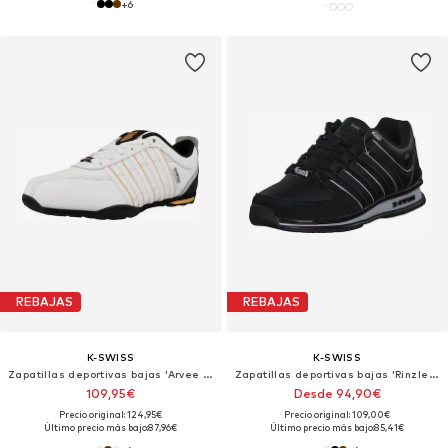
+
6
REBAJAS
REBAJAS
K-SWISS
K-SWISS
Zapatillas deportivas bajas 'Arvee 1.5'
Zapatillas deportivas bajas 'Rinzler SP'
109,95€
Desde 94,90€
Precio original: 124,95€
Precio original: 109,00€
Último precio más bajo:
87,96€
Último precio más bajo:
85,41€