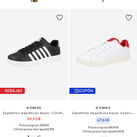
REBAJAS
CUPÓN
K-SWISS
K-SWISS
Zapatillas deportivas bajas 'COURT TIEBREAK II'
Zapatillas deportivas bajas 'Lozan Klub'
59,90€
47,61€
Precio original: 69,90€
Precio original: 89,90€
Último precio más bajo:
53,91€
Último precio más bajo:
52,90€
+
1