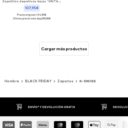
Zapatillas deportivas bajas 'VINTAGE TRAINER'
107,95€
Precio original: 134,95€
Último precio más bajo:
95,96€
Cargar más productos
Hombre
BLACK FRIDAY
Zapatos
K-SWISS
DEVOLUCIONES HASTA 30 DÍAS
P