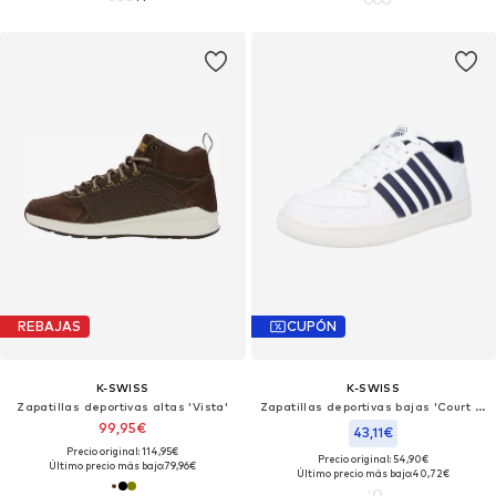
REBAJAS
CUPÓN
K-SWISS
K-SWISS
Zapatillas deportivas altas 'Vista'
Zapatillas deportivas bajas 'Court Cali'
99,95€
43,11€
Precio original: 114,95€
Precio original: 54,90€
Último precio más bajo:
79,96€
Último precio más bajo:
40,72€