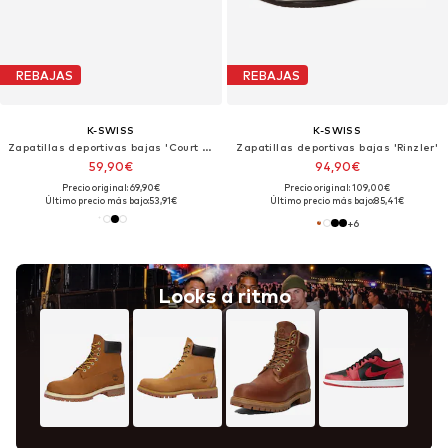
REBAJAS
REBAJAS
K-SWISS
K-SWISS
Zapatillas deportivas bajas 'Court Tiebreak II'
Zapatillas deportivas bajas 'Rinzler'
59,90€
94,90€
Precio original: 69,90€
Precio original: 109,00€
Último precio más bajo:
53,91€
Último precio más bajo:
85,41€
+
6
Looks a ritmo