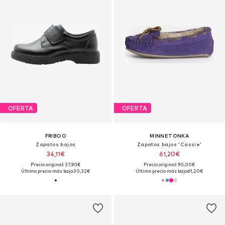
OFERTA
OFERTA
FRIBOO
MINNETONKA
Zapatos bajos
Zapatos bajos 'Cassie'
34,11€
61,20€
Precio original: 37,90€
Precio original: 90,00€
Último precio más bajo:
30,32€
Último precio más bajo:
61,20€