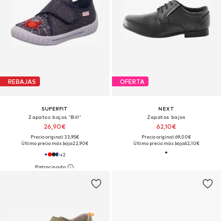
REBAJAS
OFERTA
SUPERFIT
NEXT
Zapatos bajos 'Bill'
Zapatos bajos
26,90€
62,10€
Precio original: 33,95€
Precio original: 69,00€
Último precio más bajo:
22,90€
Último precio más bajo:
62,10€
+
2