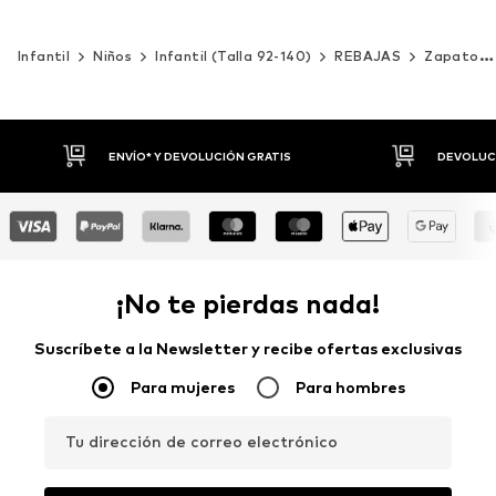
Infantil
Niños
Infantil (Talla 92-140)
REBAJAS
Zapatos
DEVOLUCIONES HASTA 30 DÍAS
P
¡No te pierdas nada!
Suscríbete a la Newsletter y recibe ofertas exclusivas
Para mujeres
Para hombres
Tu dirección de correo electrónico