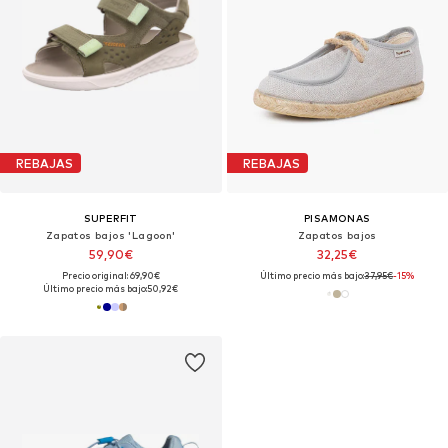
REBAJAS
REBAJAS
SUPERFIT
PISAMONAS
Zapatos bajos 'Lagoon'
Zapatos bajos
59,90€
32,25€
Precio original: 69,90€
Último precio más bajo:
37,95€
-15%
Último precio más bajo:
50,92€