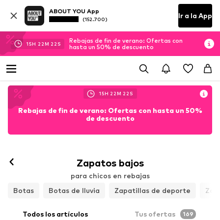
ABOUT YOU App
Ir a la App
(152.700)
Rebajas de fin de verano: Ofertas con
15
H
22
M
21
S
hasta un 50% de descuento
15
H
22
M
21
S
Rebajas de fin de verano: Ofertas con hasta un 50%
de descuento
Zapatos bajos
para chicos en rebajas
Botas
Botas de lluvia
Zapatillas de deporte
Zapa
Todos los artículos
Tus ofertas
169