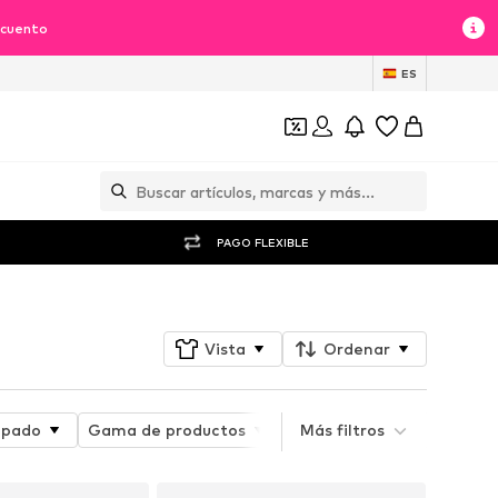
scuento
ES
PAGO FLEXIBLE
Vista
Ordenar
mpado
Gama de productos
Material
Más filtros
Atributo de