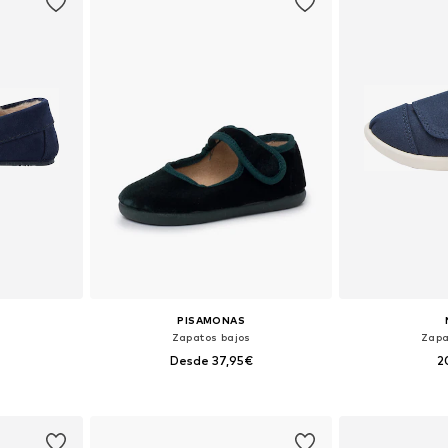
PISAMONAS
s
Zapatos bajos
Zapa
Desde 37,95€
2
+
1
 tallas
Disponible en muchas tallas
Disponible 
esta
Añadir a la cesta
Añadir