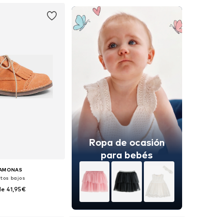
Ropa de ocasión
para bebés
SAMONAS
tos bajos
e 41,95€
en muchas tallas