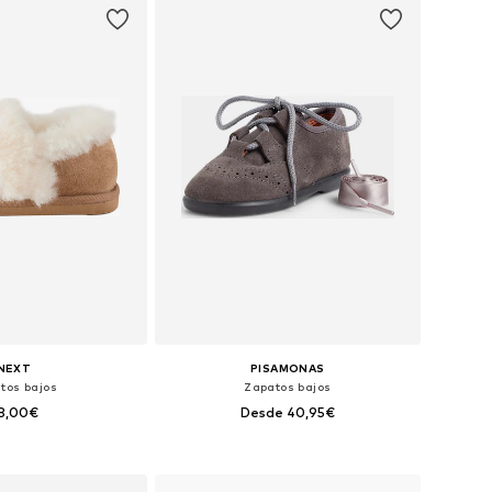
NEXT
PISAMONAS
tos bajos
Zapatos bajos
8,00€
Desde 40,95€
+
2
en muchas tallas
Disponible en muchas tallas
 a la cesta
Añadir a la cesta