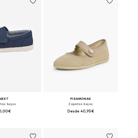
NEXT
PISAMONAS
tos bajos
Zapatos bajos
0,00€
Desde 40,95€
+
3
en muchas tallas
Disponible en muchas tallas
 a la cesta
Añadir a la cesta