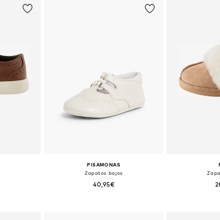
PISAMONAS
s
Zapatos bajos
Zapa
40,95€
2
 tallas
Tallas disponibles: 16, 17, 18, 19, 20
Disponible 
esta
Añadir a la cesta
Añadir