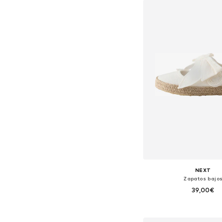
Añadir a la c
NEXT
Zapatos bajo
39,00€
+
1
Disponible en muchas
Añadir a la c