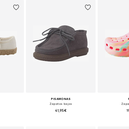
esta
Añadir a la cesta
Añadir
PISAMONAS
s
Zapatos bajos
Zapa
41,95€
1
 tallas
Tallas disponibles: 19, 20, 21, 22, 24, 25
Disponible 
esta
Añadir a la cesta
Añadir