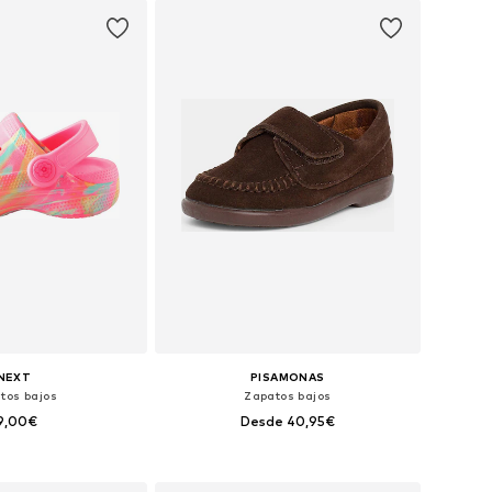
 a la cesta
NEXT
PISAMONAS
tos bajos
Zapatos bajos
9,00€
Desde 40,95€
+
2
en muchas tallas
Disponible en muchas tallas
 a la cesta
Añadir a la cesta