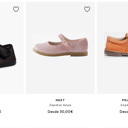
NEXT
PI
s
Zapatos bajos
Zapa
€
Desde 30,00€
Desd
22, 23, 24, 25
Disponible en muchas tallas
Disponible 