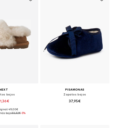
NEXT
PISAMONAS
tos bajos
Zapatos bajos
1,36€
37,95€
riginal: 49,00€
en muchas tallas
Tallas disponibles: 18, 19, 20
más bajo:
33,32€
-5%
 a la cesta
Añadir a la cesta