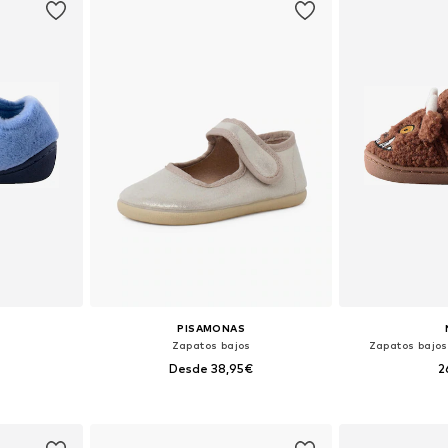
PISAMONAS
s
Zapatos bajos
Zapatos bajos
Desde 38,95€
2
 tallas
Disponible en muchas tallas
Disponible 
esta
Añadir a la cesta
Añadir