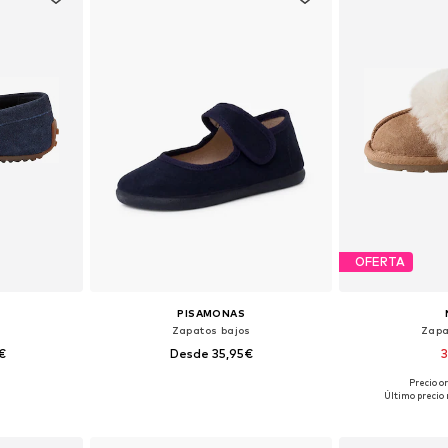
OFERTA
PISAMONAS
s
Zapatos bajos
Zapa
€
Desde 35,95€
3
+
3
Precio o
 tallas
Disponible en muchas tallas
Disponible 
Último precio 
esta
Añadir a la cesta
Añadir