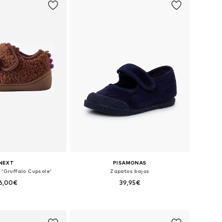
NEXT
PISAMONAS
 'Gruffalo Cupsole'
Zapatos bajos
6,00€
39,95€
en muchas tallas
Disponible en muchas tallas
 a la cesta
Añadir a la cesta