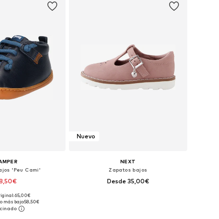
Nuevo
AMPER
NEXT
ajos 'Peu Cami'
Zapatos bajos
8,50€
Desde 35,00€
riginal: 65,00€
es: 21, 22, 23, 24, 25
Disponible en muchas tallas
o más bajo:
58,50€
 a la cesta
Añadir a la cesta