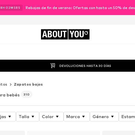
Rebajas de fin de verano: Ofertas con hasta un 50% de de
18
H
02
M
56
S
ABOUT
YOU
DEVOLUCIONES HASTA 30 DÍAS
atos
Zapatos bajos
ara bebés
310
jas
Talla
Color
Marca
Género
Esta