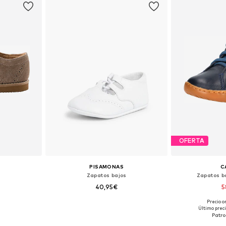
OFERTA
PISAMONAS
C
s
Zapatos bajos
Zapatos b
40,95€
5
Precio o
 tallas
Tallas disponibles: 16, 17, 18, 19, 20
Tallas disponibl
Último preci
esta
Añadir a la cesta
Añadir