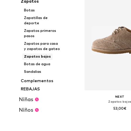
Zapatos
Botas
Zapatillas de
deporte
Zapatos primeros
pasos
Zapatos para casa
y zapatos de gateo
Zapatos bajos
Botas de agua
Sandalias
Complementos
REBAJAS
NEXT
Niñas
Zapatos bajo
53,00€
Niños
+
1
Disponible en muchas
Añadir a la c