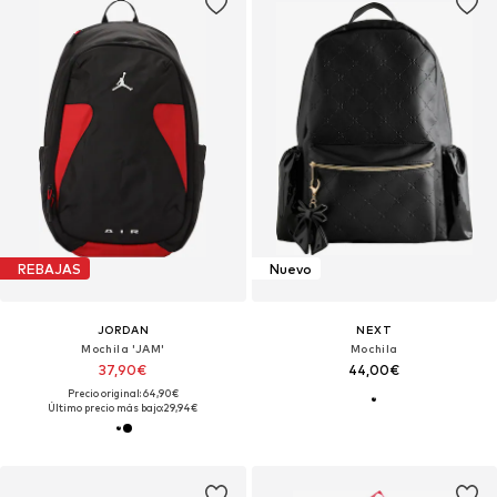
REBAJAS
Nuevo
JORDAN
NEXT
Mochila 'JAM'
Mochila
37,90€
44,00€
Precio original: 64,90€
Último precio más bajo:
29,94€