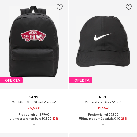
OFERTA
OFERTA
VANS
NIKE
Mochila 'Old Skool Groom'
Gorro deportivo 'Club'
26,53€
11,45€
Precio original: 37,90€
Precio original: 27,90€
Último precio más bajo:
30,32€
-12%
Último precio más bajo:
16,03€
-28%