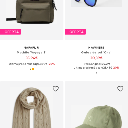
OFERTA
OFERTA
NAPAPIJRI
HAWKERS
Mochila 'Voyage 3'
Gafas de sol 'One'
35,94€
20,39€
Último precio más bajo:
59,90€
-40%
Precio original: 29,99€
Último precio más bajo:
25,49€
-20%