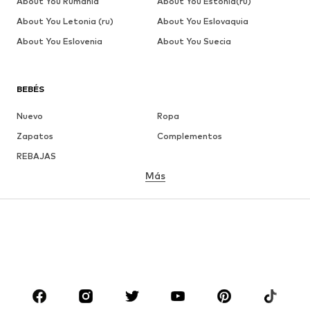
About You Rumania
About You Estonia(ru)
About You Letonia (ru)
About You Eslovaquia
About You Eslovenia
About You Suecia
BEBÉS
Nuevo
Ropa
Zapatos
Complementos
REBAJAS
Más
NIÑAS
Infantil (Talla 92-140)
Jóvenes (Talla 140-176)
NIÑOS
Infantil (Talla 92-140)
Jóvenes (Talla 140-176)
MARCAS