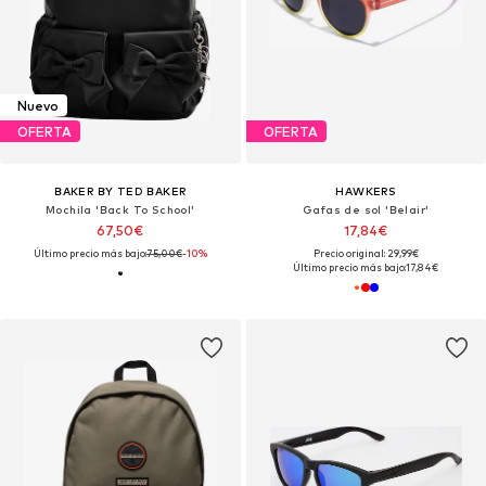
Nuevo
OFERTA
OFERTA
BAKER BY TED BAKER
HAWKERS
Mochila 'Back To School'
Gafas de sol 'Belair'
67,50€
17,84€
Último precio más bajo:
75,00€
-10%
Precio original: 29,99€
Último precio más bajo:
17,84€