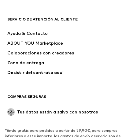
Nike Sportswear
ADIDAS ORIGINALS
PUMA
Liewood
SERVICIO DE ATENCIÓN AL CLIENTE
NAME IT
Superdry & Co
Ayuda & Contacto
LTB Jeans
HAVAIANAS
ABOUT YOU Marketplace
Colaboraciones con creadores
Zona de entrega
Desistir del contrato aquí 
COMPRAS SEGURAS
Tus datos están a salvo con nosotros
*Envío gratis para pedidos a partir de 29,90€, para compras
inferiores a este importe, los gastos de envío y servicio son de