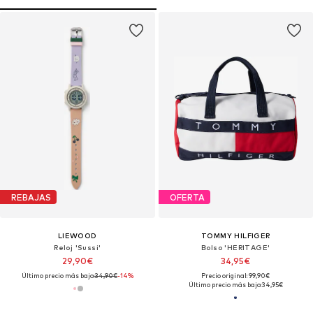
REBAJAS
OFERTA
LIEWOOD
TOMMY HILFIGER
Reloj 'Sussi'
Bolso 'HERITAGE'
29,90€
34,95€
Último precio más bajo:
34,90€
-14%
Precio original: 99,90€
Último precio más bajo:
34,95€