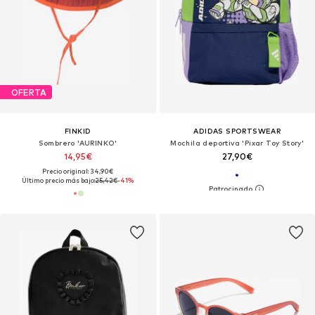
OFERTA
FINKID
ADIDAS SPORTSWEAR
Sombrero 'AURINKO'
Mochila deportiva 'Pixar Toy Story'
14,95€
27,90€
Precio original: 34,90€
Último precio más bajo:
25,42€
-41%