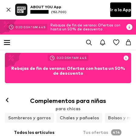
ABOUT YOU App
Ir a la App
(152.700)
Rebajas de fin de verano: Ofertas con
02
D
05
H
16
M
43
S
hasta un 50% de descuento
02
D
05
H
16
M
43
S
Rebajas de fin de verano: Ofertas con hasta un 50%
de descuento
Complementos para niñas
para chicas
Sombreros y gorros
Chales y pañuelos
Bolsos y moc
Todos los artículos
Tus ofertas
414