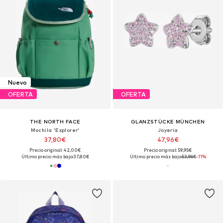
Nuevo
OFERTA
OFERTA
THE NORTH FACE
GLANZSTÜCKE MÜNCHEN
Mochila 'Explorer'
Joyería
37,80€
47,96€
Precio original: 42,00€
Precio original: 59,95€
Último precio más bajo:
37,80€
Último precio más bajo:
53,96€
-11%