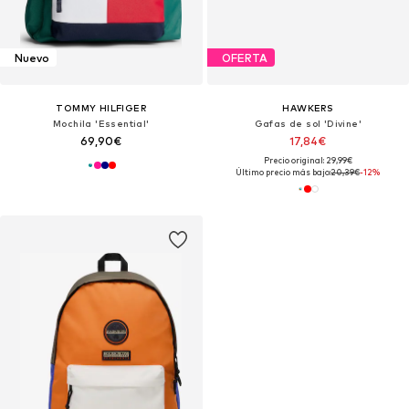
Nuevo
OFERTA
TOMMY HILFIGER
HAWKERS
Mochila 'Essential'
Gafas de sol 'Divine'
69,90€
17,84€
Precio original: 29,99€
Último precio más bajo:
20,39€
-12%