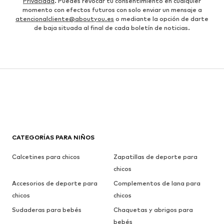
Privacidad
. Puedes revocar tu consentimiento en cualquier
momento con efectos futuros con solo enviar un mensaje a
atencionalcliente@aboutyou.es
o mediante la opción de darte
de baja situada al final de cada boletín de noticias.
CATEGORÍAS PARA NIÑOS
Calcetines para chicos
Zapatillas de deporte para
chicos
Accesorios de deporte para
Complementos de lana para
chicos
chicos
Sudaderas para bebés
Chaquetas y abrigos para
bebés