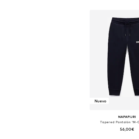
Añadir a la c
Nuevo
NAPAPIJRI
Tapered Pantalón 'M-G
56,00€