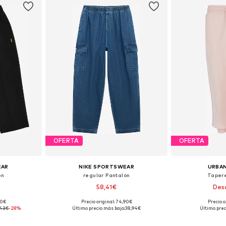
OFERTA
OFERTA
EAR
NIKE SPORTSWEAR
URBAN
ón
regular Pantalón
Taper
58,41€
Desd
90€
Precio original: 74,90€
Precio o
 tallas
Disponible en muchas tallas
Disponible 
,43€
-28%
Último precio más bajo:
38,94€
Último prec
esta
Añadir a la cesta
Añadir