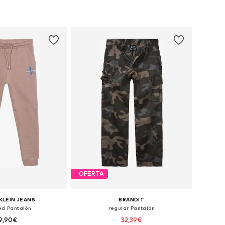
en muchas tallas
Tallas disponibles: 116, 128, 140, 152, 164, 176
 a la cesta
Añadir a la cesta
OFERTA
KLEIN JEANS
BRANDIT
ed Pantalón
regular Pantalón
9,90€
32,39€