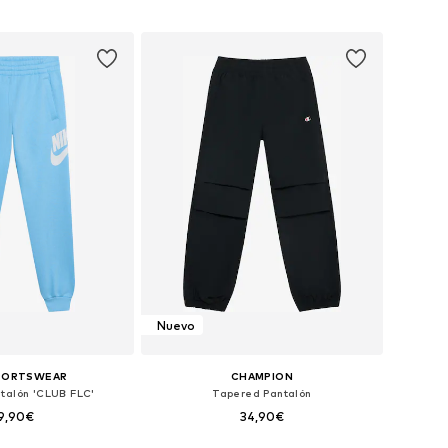
 a la cesta
Añadir a la cesta
Nuevo
SPORTSWEAR
CHAMPION
talón 'CLUB FLC'
Tapered Pantalón
9,90€
34,90€