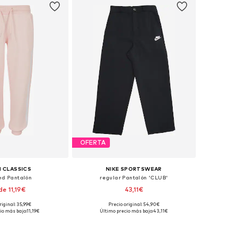
OFERTA
 CLASSICS
NIKE SPORTSWEAR
ed Pantalón
regular Pantalón 'CLUB'
e 11,19€
43,11€
riginal: 35,99€
Precio original: 54,90€
en muchas tallas
Disponible en muchas tallas
io más bajo:
11,19€
Último precio más bajo:
43,11€
 a la cesta
Añadir a la cesta