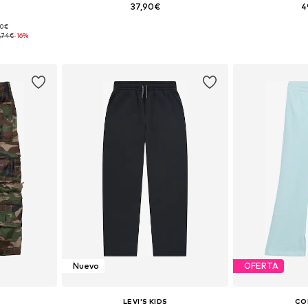
37,90€
4
90€
 tallas
Disponible en muchas tallas
,74€
-16%
esta
Añadir a la cesta
Añadir
Nuevo
OFERTA
LEVI'S KIDS
CO