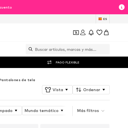
scuento
ES
PAGO FLEXIBLE
Pantalones de tela
Vista
Ordenar
mpado
Mundo temático
Detalles
Más filtros
Atributo del 