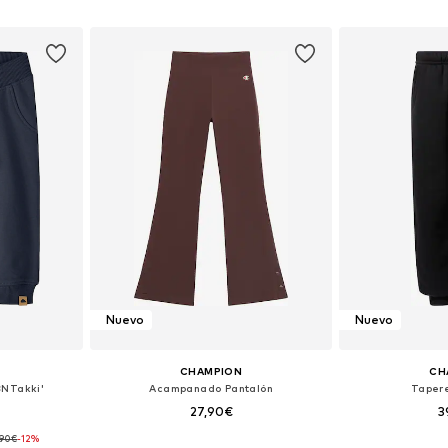
esta
Añadir a la cesta
Añadir
Nuevo
Nuevo
CHAMPION
CH
BNTakki'
Acampanado Pantalón
Taper
27,90€
3
,90€
-12%
 tallas
Tallas disponibles: 116, 128, 140, 152, 164, 176