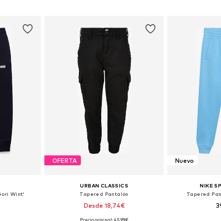
esta
Añadir a la cesta
Añadir
OFERTA
Nuevo
URBAN CLASSICS
NIKE 
ori Wint'
Tapered Pantalón
Tapered Pan
Desde 18,74€
3
Precio original: 45,99€