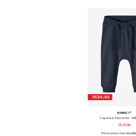
Añadir a la c
REBAJAS
NAME IT
Tapered Pantalón 'N
13,90€
Último precio más bajo:
15
Disponible en muchas