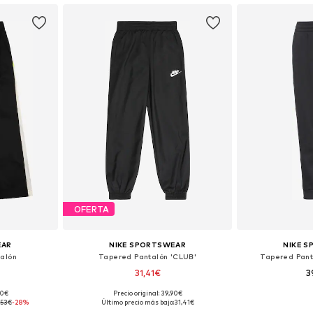
OFERTA
EAR
NIKE SPORTSWEAR
NIKE 
talón
Tapered Pantalón 'CLUB'
Tapered Pant
31,41€
3
90€
Precio original: 39,90€
 tallas
Disponible en muchas tallas
Disponible 
,53€
-28%
Último precio más bajo:
31,41€