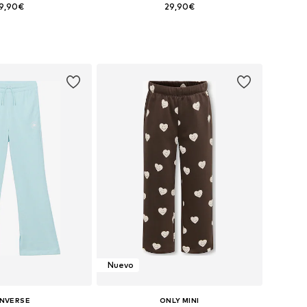
9,90€
29,90€
Tallas disponibles: 128-140, 140-152, 164-176
Disponible en muchas tallas
 a la cesta
Añadir a la cesta
Nuevo
NVERSE
ONLY MINI