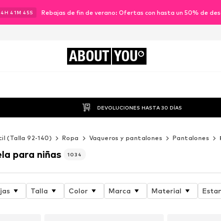
Rebajas de fin de verano: Ofertas con hasta un 50% de de
14
H
41
M
43
S
ABOUT
YOU
DEVOLUCIONES HASTA 30 DÍAS
til (Talla 92-140)
Ropa
Vaqueros y pantalones
Pantalones
la para niñas
1034
jas
Talla
Color
Marca
Material
Esta