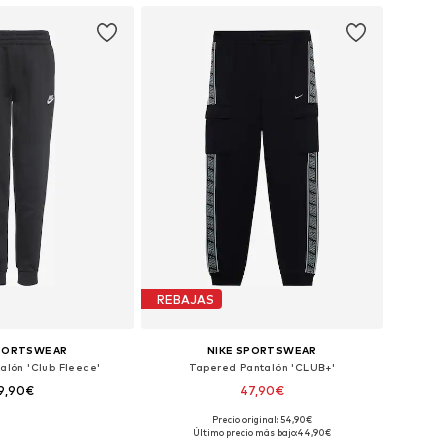
REBAJAS
SPORTSWEAR
NIKE SPORTSWEAR
alón 'Club Fleece'
Tapered Pantalón 'CLUB+'
9,90€
47,90€
Precio original: 54,90€
en muchas tallas
Tallas disponibles: 122-128, 147-158
Último precio más bajo:
44,90€