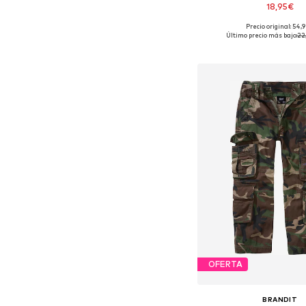
18,95€
Precio original: 54,
Disponible en muchas
Último precio más bajo:
22
Añadir a la c
OFERTA
BRANDIT