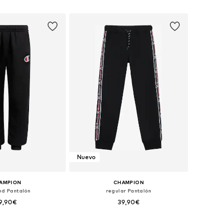
 a la cesta
Añadir a la cesta
Nuevo
AMPION
CHAMPION
ed Pantalón
regular Pantalón
9,90€
39,90€
Tallas disponibles: 116, 128, 140, 152, 164, 176
Tallas disponibles: 116, 128, 140, 152, 164, 176