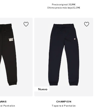
Precio original: 35,99€
en muchas tallas
Disponible en muchas tallas
Último precio más bajo:
32,39€
 a la cesta
Añadir a la cesta
Nuevo
VANS
CHAMPION
ed Pantalón
Tapered Pantalón