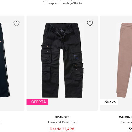
 tallas
Disponible en muchas tallas
Disponible 
Último precio más bajo:
18,74€
esta
Añadir a la cesta
Añadir
OFERTA
Nuevo
BRANDIT
CALVIN 
ón
Loosefit Pantalón
Taper
Desde 22,49€
5