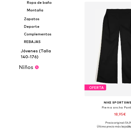
Ropa de baño
Montaña
Zapatos
Deporte
Complementos
REBAJAS
Jóvenes (Talla
140-176)
Niños
OFERTA
NIKE SPORTSW
Pierna ancha Pan
18,95€
Precio original: 54,
Disponible en muchas
Último precio más bajo:
26