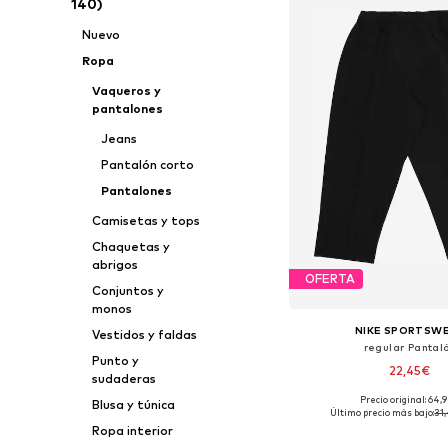
140)
Nuevo
Ropa
Vaqueros y
pantalones
Jeans
Pantalón corto
Pantalones
Camisetas y tops
Chaquetas y
abrigos
OFERTA
Conjuntos y
monos
NIKE SPORTSW
Vestidos y faldas
regular Pantal
Punto y
22,45€
sudaderas
Precio original: 64,
Blusa y túnica
Disponible en muchas
Último precio más bajo:
31
Ropa interior
Añadir a la c