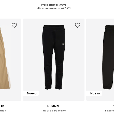
Precio original: 49,99€
Tallas disponibles: 116, 128, 140, 152, 164, 176
Disponible en muchas tallas
Disponible 
Último precio más bajo:
22,49€
esta
Añadir a la cesta
Añadir
Nuevo
Nuevo
EAR
HUMMEL
talón
Tapered Pantalón
Taper