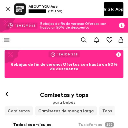
ABOUT YOU App
Ir a la App
(152.700)
Rebajas de fin de verano: Ofertas con
13
H
52
M
33
S
hasta un 50% de descuento
13
H
52
M
33
S
Rebajas de fin de verano: Ofertas con hasta un 50%
de descuento
Camisetas y tops
para bebés
Camisetas
Camisetas de manga larga
Tops
Todos los artículos
Tus ofertas
262