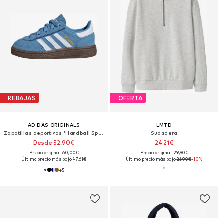
REBAJAS
OFERTA
ADIDAS ORIGINALS
LMTD
Zapatillas deportivas 'Handball Spezial'
Sudadera
Desde 52,90€
24,21€
Precio original: 60,00€
Precio original: 29,90€
Último precio más bajo:
47,61€
Último precio más bajo:
26,90€
-10%
+
5