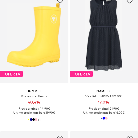
OFERTA
OFERTA
HUMMEL
NAME IT
Botas de lluvia
Vestido 'NKFVABOSS'
40,41€
17,01€
Precio original: 44,90€
Precio original: 21,90€
Último precio más bajo:
39,90€
Último precio más bajo:
16,07€
+
1