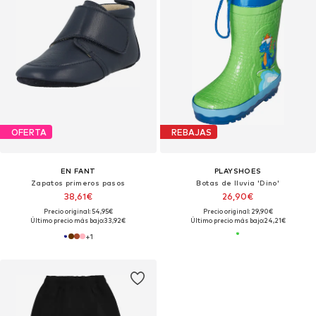
OFERTA
REBAJAS
EN FANT
PLAYSHOES
Zapatos primeros pasos
Botas de lluvia 'Dino'
38,61€
26,90€
Precio original: 54,95€
Precio original: 29,90€
Último precio más bajo:
33,92€
Último precio más bajo:
24,21€
+
1