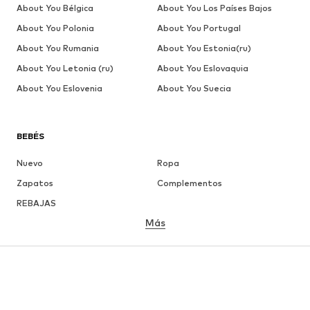
About You Bélgica
About You Los Países Bajos
About You Polonia
About You Portugal
About You Rumania
About You Estonia(ru)
About You Letonia (ru)
About You Eslovaquia
About You Eslovenia
About You Suecia
BEBÉS
Nuevo
Ropa
Zapatos
Complementos
REBAJAS
Más
NIÑAS
Infantil (Talla 92-140)
Jóvenes (Talla 140-176)
NIÑOS