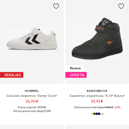
Nuevo
REBAJAS
OFERTA
HUMMEL
KANGAROOS
Calzado deportivo 'Derby Court'
Zapatillas deportivas 'K-CP Bound'
26,90€
39,92€
Precio original: 29,90€
Último precio más bajo:
49,90€
-20%
Último precio más bajo:
21,51€
+
1