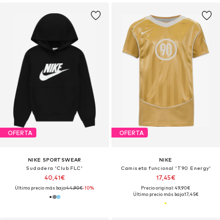
OFERTA
OFERTA
NIKE SPORTSWEAR
NIKE
Sudadera 'Club FLC'
Camiseta funcional 'T90 Energy'
40,41€
17,45€
Último precio más bajo:
44,90€
-10%
Precio original: 49,90€
Último precio más bajo:
17,45€