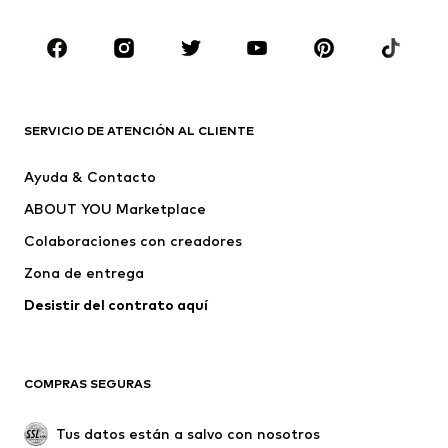
Infantil (Talla 92-140)
Jóvenes (Talla 140-176)
MARCAS
Nike Sportswear
ADIDAS ORIGINALS
PUMA
Liewood
SERVICIO DE ATENCIÓN AL CLIENTE
NAME IT
Chicco
Ayuda & Contacto
ADIDAS TERREX
Lipsy
ABOUT YOU Marketplace
Colaboraciones con creadores
Zona de entrega
Desistir del contrato aquí 
COMPRAS SEGURAS
Tus datos están a salvo con nosotros