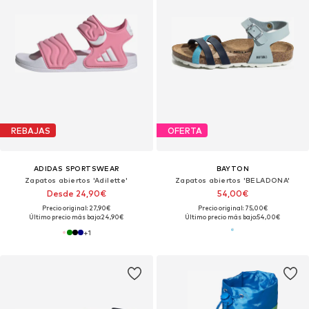
REBAJAS
OFERTA
ADIDAS SPORTSWEAR
BAYTON
Zapatos abiertos 'Adilette'
Zapatos abiertos 'BELADONA'
Desde 24,90€
54,00€
Precio original: 27,90€
Precio original: 75,00€
Último precio más bajo:
24,90€
Último precio más bajo:
54,00€
+
1