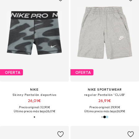
OFERTA
OFERTA
NIKE
NIKE SPORTSWEAR
Skinny Pantalón deportivo
regular Pantalón 'CLUB'
26,01€
26,91€
Precio original: 32,90€
Precio original: 29,90€
Último precio más bajo:
26,01€
Último precio más bajo:
26,91€