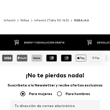
Infantil
Niñas
Infantil (Talla 92-140)
REBAJAS
DEVOLUCIONES HASTA 30 DÍAS
P
¡No te pierdas nada!
Suscríbete a la Newsletter y recibe ofertas exclusivas
Para mujeres
Para hombres
Tu dirección de correo electrónico