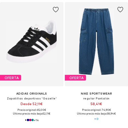
OFERTA
OFERTA
ADIDAS ORIGINALS
NIKE SPORTSWEAR
Zapatillas deportivas 'Gazelle'
regular Pantalón
Desde 52,11€
58,41€
Precio original: 65,00€
Precio original: 74,90€
Último precio más bajo:
52,11€
Último precio más bajo:
38,94€
+
14