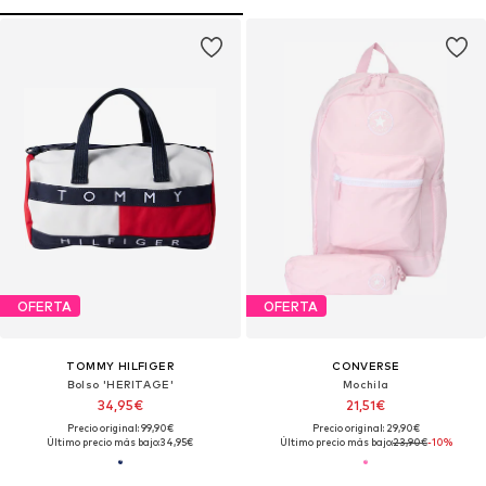
OFERTA
OFERTA
TOMMY HILFIGER
CONVERSE
Bolso 'HERITAGE'
Mochila
34,95€
21,51€
Precio original: 99,90€
Precio original: 29,90€
Último precio más bajo:
34,95€
Último precio más bajo:
23,90€
-10%