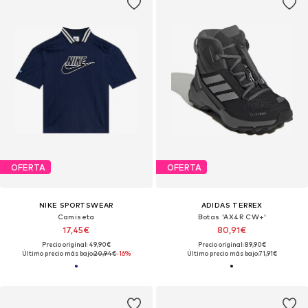
OFERTA
OFERTA
NIKE SPORTSWEAR
ADIDAS TERREX
Camiseta
Botas 'AX4R CW+'
17,45€
80,91€
Precio original: 49,90€
Precio original: 89,90€
Último precio más bajo:
20,94€
-16%
Último precio más bajo:
71,91€