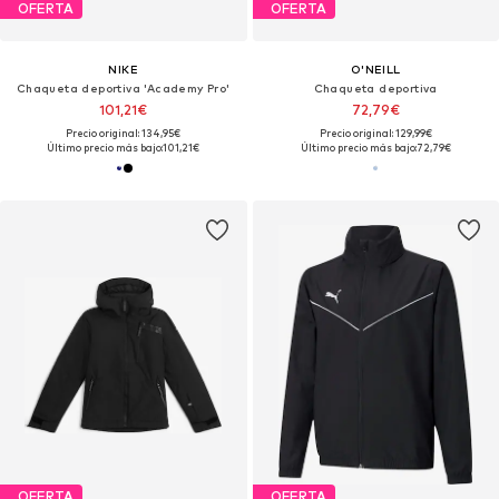
OFERTA
OFERTA
NIKE
O'NEILL
Chaqueta deportiva 'Academy Pro'
Chaqueta deportiva
101,21€
72,79€
Precio original: 134,95€
Precio original: 129,99€
Último precio más bajo:
101,21€
Último precio más bajo:
72,79€
OFERTA
OFERTA