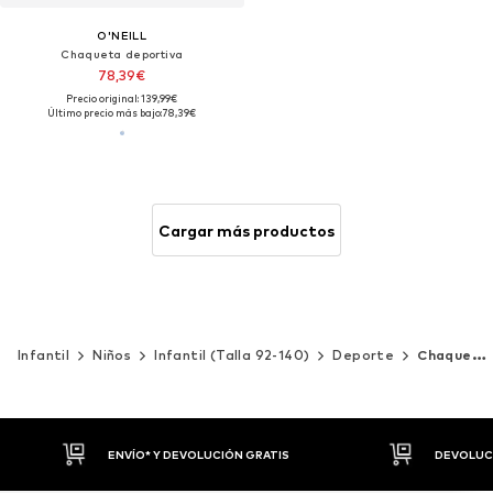
O'NEILL
Chaqueta deportiva
78,39€
Precio original: 139,99€
Último precio más bajo:
78,39€
Cargar más productos
Infantil
Niños
Infantil (Talla 92-140)
Deporte
Chaquetas deportivas
DEVOLUCIONES HASTA 30 DÍAS
P