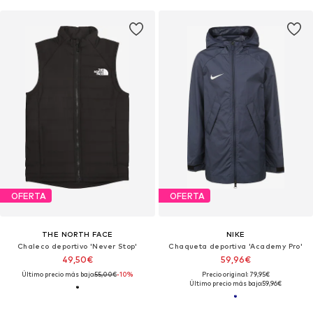
OFERTA
OFERTA
THE NORTH FACE
NIKE
Chaleco deportivo 'Never Stop'
Chaqueta deportiva 'Academy Pro'
49,50€
59,96€
Último precio más bajo:
55,00€
-10%
Precio original: 79,95€
Último precio más bajo:
59,96€