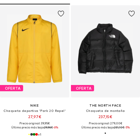
OFERTA
OFERTA
NIKE
THE NORTH FACE
Chaqueta deportiva 'Park 20 Repel'
Chaqueta de montaña
27,97€
237,15€
Precio original: 39,95€
Precio original: 279,00€
Último precio más bajo:
29,96€
-6%
Último precio más bajo:
251,10€
-5%
+
1