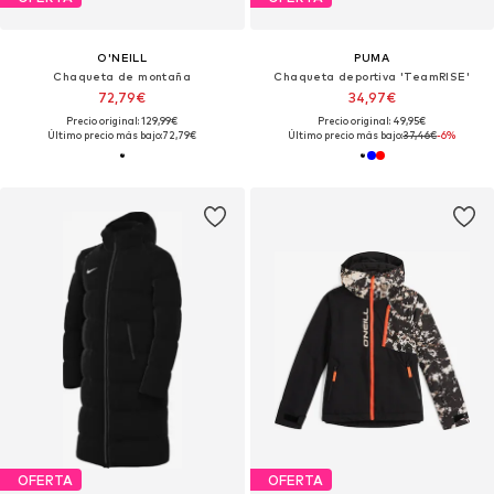
O'NEILL
PUMA
Chaqueta de montaña
Chaqueta deportiva 'TeamRISE'
72,79€
34,97€
Precio original: 129,99€
Precio original: 49,95€
Último precio más bajo:
72,79€
Último precio más bajo:
37,46€
-6%
OFERTA
OFERTA