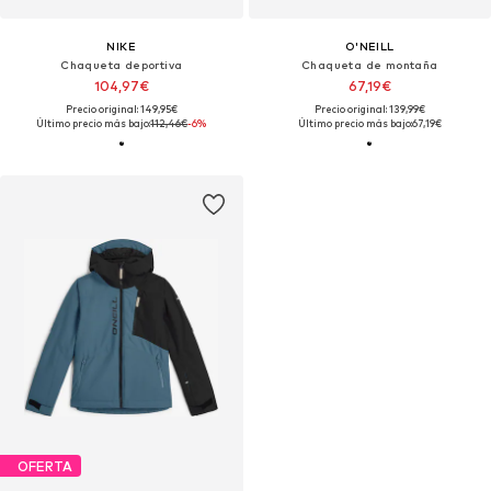
NIKE
O'NEILL
Chaqueta deportiva
Chaqueta de montaña
104,97€
67,19€
Precio original: 149,95€
Precio original: 139,99€
Último precio más bajo:
112,46€
-6%
Último precio más bajo:
67,19€
OFERTA