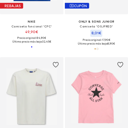
REBAJAS
CUPÓN
NIKE
ONLY & SONS JUNIOR
Camiseta funcional 'CFC'
Camiseta 'OSJFRED'
49,90€
8,01€
Precio original: 84,90€
Precio original: 17,90€
Último precio más bajo:
32,45€
Último precio más bajo:
8,90€