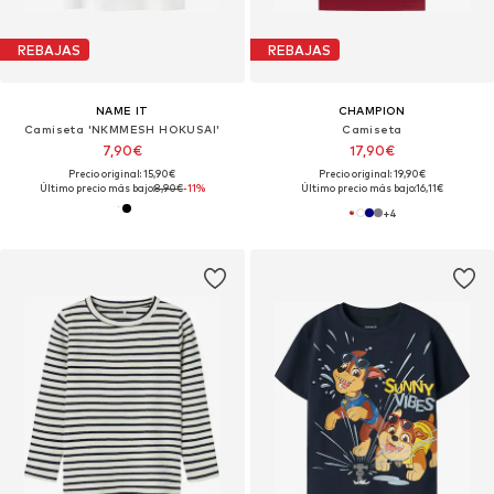
REBAJAS
REBAJAS
NAME IT
CHAMPION
Camiseta 'NKMMESH HOKUSAI'
Camiseta
7,90€
17,90€
Precio original: 15,90€
Precio original: 19,90€
Último precio más bajo:
8,90€
-11%
Último precio más bajo:
16,11€
+
4