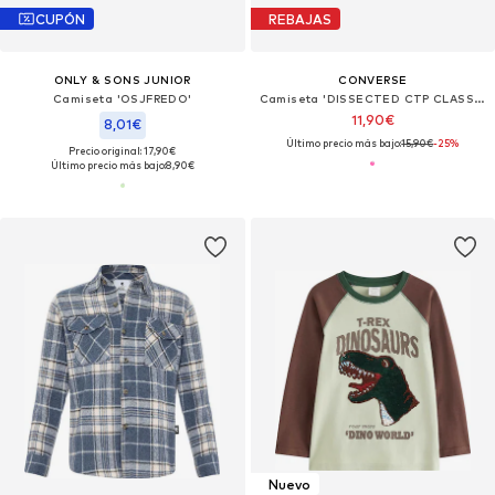
CUPÓN
REBAJAS
ONLY & SONS JUNIOR
CONVERSE
Camiseta 'OSJFREDO'
Camiseta 'DISSECTED CTP CLASSIC'
11,90€
8,01€
Último precio más bajo:
15,90€
-25%
Precio original: 17,90€
Último precio más bajo:
8,90€
Nuevo