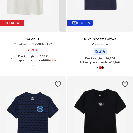
REBAJAS
CUPÓN
NAME IT
NIKE SPORTSWEAR
Camiseta 'NKMFINLEY'
Camiseta
4,90€
15,21€
Precio original: 10,90€
Precio original: 24,90€
Último precio más bajo:
6,90€
-29%
Último precio más bajo:
10,14€