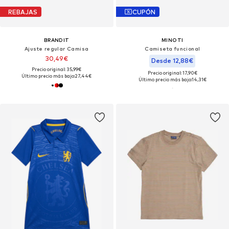
REBAJAS
CUPÓN
BRANDIT
MINOTI
Ajuste regular Camisa
Camiseta funcional
30,49€
Desde 12,88€
Precio original: 35,99€
Precio original: 17,90€
Último precio más bajo:
27,44€
Último precio más bajo:
14,31€