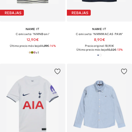
REBAJAS
REBAJAS
NAME IT
NAME IT
Camiseta 'NMNBani'
Camiseta 'NMMMACAS PAW'
12,90€
8,90€
Último precio más bajo:
14,99€
-14%
Precio original: 18,90€
Último precio más bajo:
10,32€
-13%
+
1