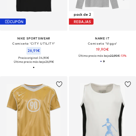
pack de 2
CUPÓN
REBAJAS
NIKE SPORTSWEAR
NAME IT
Camiseta 'CITY UTILITY'
Camiseta 'Viggo'
19,90€
26,91€
Último precio más bajo:
22,90€
-13%
Precio original: 34,90€
Último precio más bajo:
26,91€