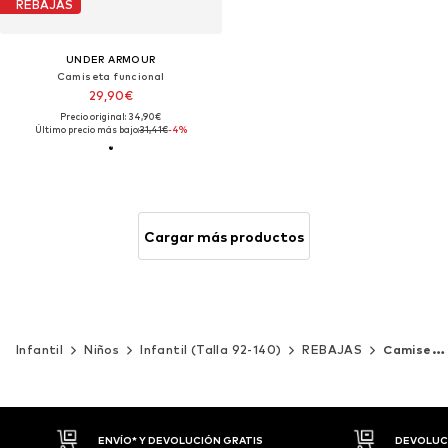
REBAJAS
UNDER ARMOUR
Camiseta funcional
29,90€
Precio original: 34,90€
Último precio más bajo:
31,41€
-4%
Cargar más productos
Infantil
Niños
Infantil (Talla 92-140)
REBAJAS
Camisetas y camisas
DEVOLUCIONES HASTA 30 DÍAS
P