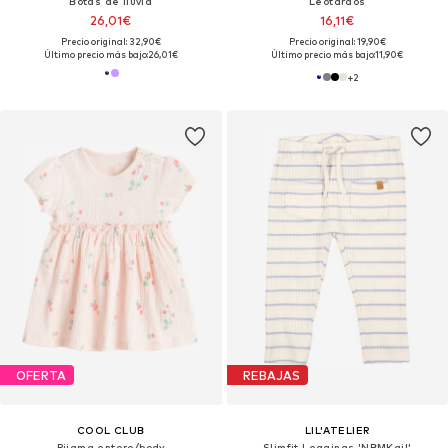
Botas de lluvia
Leotardos
26,01€
16,11€
Precio original: 32,90€
Precio original: 19,90€
Último precio más bajo:
26,01€
Último precio más bajo:
11,90€
+
2
OFERTA
REBAJAS
COOL CLUB
LIL'ATELIER
Pijama entero/body
Slimfit Leggings 'NBMKail'