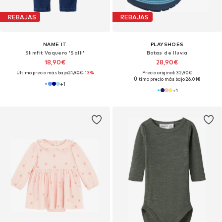
REBAJAS
REBAJAS
NAME IT
PLAYSHOES
Slimfit Vaquero 'Salli'
Botas de lluvia
18,90€
28,90€
Último precio más bajo:
21,90€
-13%
Precio original: 32,90€
Último precio más bajo:
26,01€
+
1
+
1