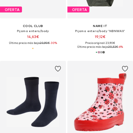
OFERTA
OFERTA
COOL CLUB
NAME IT
Pijama entero/body
Pijama entero/body 'NBNWAX'
14,63€
19,12€
Último precio más bajo:
20,90€
-30%
Precio original: 23,90€
Último precio más bajo:
20,32€
-6%