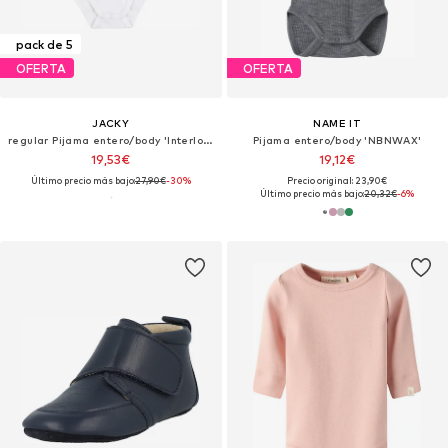
pack de 5
OFERTA
OFERTA
JACKY
NAME IT
regular Pijama entero/body 'Interlock-Body langarm 5er Pack BASIC'
Pijama entero/body 'NBNWAX'
19,53€
19,12€
Último precio más bajo:
27,90€
-30%
Precio original: 23,90€
Último precio más bajo:
20,32€
-6%