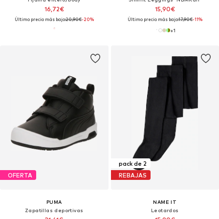
16,72€
15,90€
Último precio más bajo:
20,90€
-20%
Último precio más bajo:
17,90€
-11%
+
1
pack de 2
OFERTA
REBAJAS
PUMA
NAME IT
Zapatillas deportivas
Leotardos