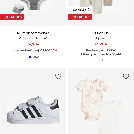
pack de 3
REBAJAS
REBAJAS
NIKE SPORTSWEAR
NAME IT
Conjunto 'Futura'
Pijama
24,90€
34,90€
Último precio más bajo:
27,90€
-10%
Precio original: 39,90€
Último precio más bajo:
31,41€
+
2