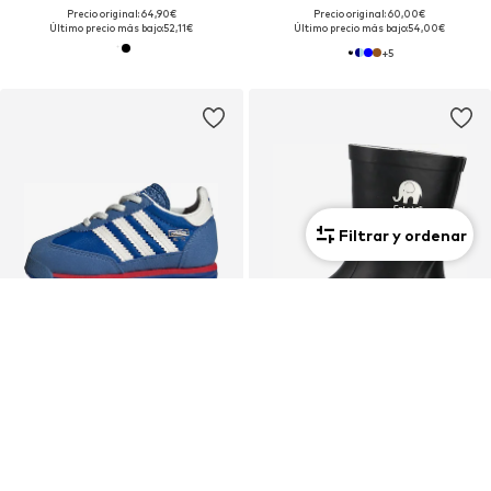
Precio original: 64,90€
Precio original: 60,00€
Último precio más bajo:
52,11€
Último precio más bajo:
54,00€
+
5
Filtrar y ordenar
OFERTA
OFERTA
ADIDAS ORIGINALS
CELAVI
Zapatillas deportivas 'SL 72 RS'
Botas de lluvia
49,50€
26,91€