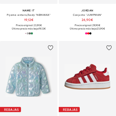
NAME IT
JORDAN
Pijama entero/body 'NBNWAX'
Conjunto 'JUMPMAN'
19,12€
26,90€
Precio original: 23,90€
Precio original: 29,90€
Último precio más bajo:
19,12€
Último precio más bajo:
23,90€
REBAJAS
REBAJAS