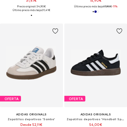
31,41€
15,90€
Precio original: 34,90€
Último precio más bajo:
17,90€
-11%
Último precio más bajo:
31,41€
OFERTA
OFERTA
ADIDAS ORIGINALS
ADIDAS ORIGINALS
Zapatillas deportivas 'Samba'
Zapatillas deportivas 'Handball Spezial'
Desde 52,11€
54,00€