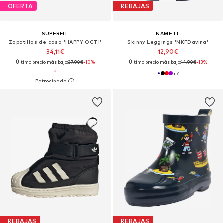
OFERTA
REBAJAS
SUPERFIT
NAME IT
Zapatillas de casa 'HAPPY OCTI'
Skinny Leggings 'NKFDavina'
34,11€
12,90€
Último precio más bajo:
37,90€
-10%
Último precio más bajo:
14,90€
-13%
+
7
REBAJAS
REBAJAS