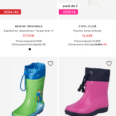
pack de 2
REBAJAS
OFERTA
ADIDAS ORIGINALS
COOL CLUB
Zapatillas deportivas 'Superstar II'
Pijama entero/body
57,90€
14,63€
Precio original: 64,90€
Precio original: 20,90€
Último precio más bajo:
52,11€
Último precio más bajo:
15,68€
-6%