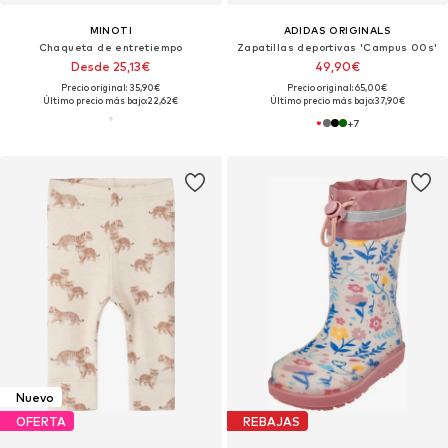
MINOTI
ADIDAS ORIGINALS
Chaqueta de entretiempo
Zapatillas deportivas 'Campus 00s'
Desde 25,13€
49,90€
Precio original: 35,90€
Precio original: 65,00€
Último precio más bajo:
22,62€
Último precio más bajo:
37,90€
+
7
Nuevo
OFERTA
REBAJAS