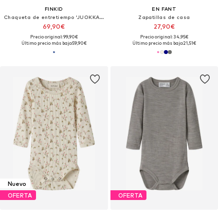
FINKID
EN FANT
Chaqueta de entretiempo 'JUOKKA PROTECT'
Zapatillas de casa
69,90€
27,90€
Precio original: 99,90€
Precio original: 34,95€
Último precio más bajo:
59,90€
Último precio más bajo:
21,51€
Nuevo
OFERTA
OFERTA