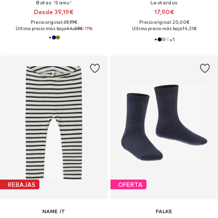
Botas 'Samu'
Leotardos
Desde 39,19€
17,90€
Precio original: 69,99€
Precio original: 20,00€
Último precio más bajo:
44,09€
-11%
Último precio más bajo:
14,31€
+
1
REBAJAS
OFERTA
NAME IT
FALKE