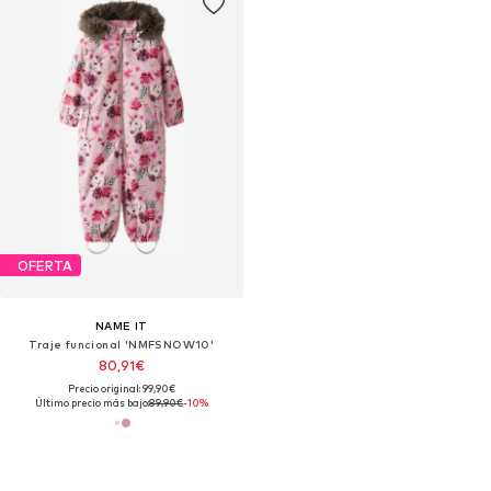
OFERTA
NAME IT
Traje funcional 'NMFSNOW10'
80,91€
Precio original: 99,90€
Último precio más bajo:
89,90€
-10%