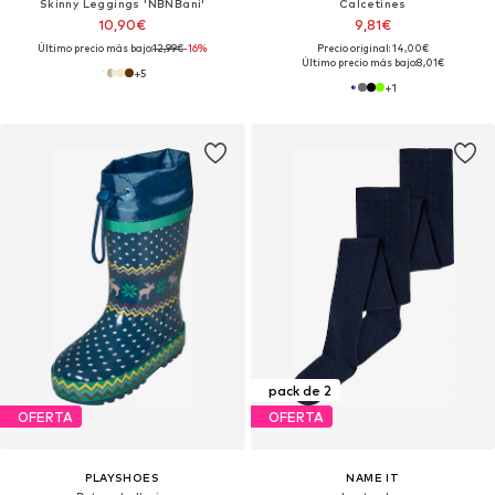
Skinny Leggings 'NBNBani'
Calcetines
10,90€
9,81€
Último precio más bajo:
12,99€
-16%
Precio original: 14,00€
Último precio más bajo:
8,01€
+
5
+
1
pack de 2
OFERTA
OFERTA
PLAYSHOES
NAME IT