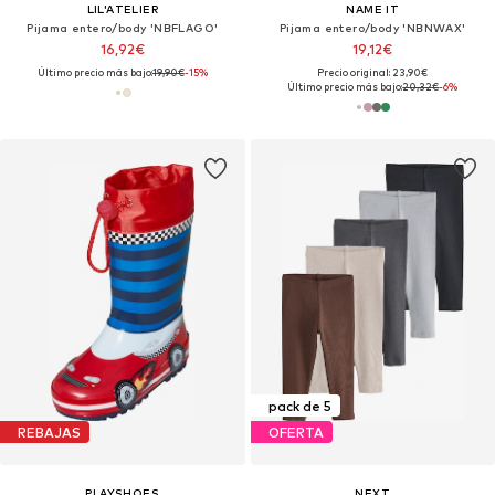
LIL'ATELIER
NAME IT
Pijama entero/body 'NBFLAGO'
Pijama entero/body 'NBNWAX'
16,92€
19,12€
Último precio más bajo:
19,90€
-15%
Precio original: 23,90€
Último precio más bajo:
20,32€
-6%
pack de 5
REBAJAS
OFERTA
PLAYSHOES
NEXT