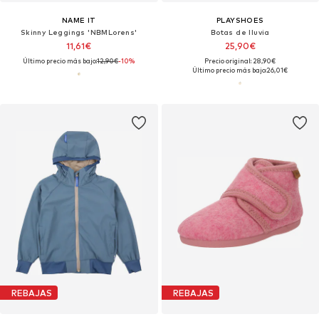
NAME IT
PLAYSHOES
Skinny Leggings 'NBMLorens'
Botas de lluvia
11,61€
25,90€
Último precio más bajo:
12,90€
-10%
Precio original: 28,90€
Último precio más bajo:
26,01€
REBAJAS
REBAJAS