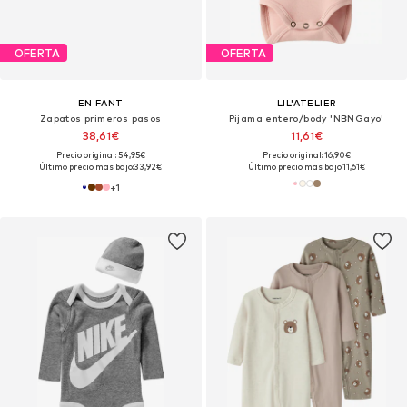
OFERTA
OFERTA
EN FANT
LIL'ATELIER
Zapatos primeros pasos
Pijama entero/body 'NBNGayo'
38,61€
11,61€
Precio original: 54,95€
Precio original: 16,90€
Último precio más bajo:
33,92€
Último precio más bajo:
11,61€
+
1