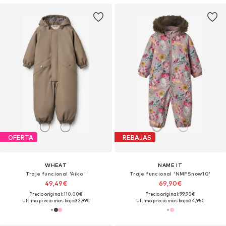
OFERTA
REBAJAS
WHEAT
NAME IT
Traje funcional 'Aiko '
Traje funcional 'NMFSnow10'
49,49€
69,90€
Precio original: 110,00€
Precio original: 99,90€
Último precio más bajo:
32,99€
Último precio más bajo:
34,95€