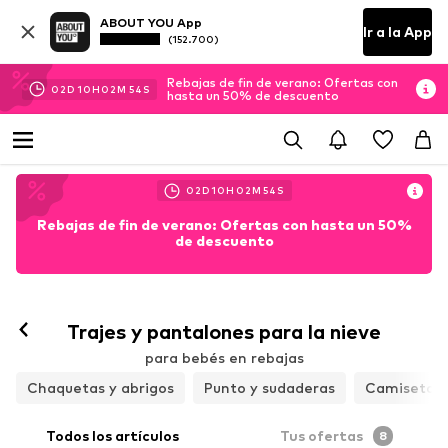
ABOUT YOU App
Ir a la App
(152.700)
Rebajas de fin de verano: Ofertas con
02
D
10
H
02
M
52
S
hasta un 50% de descuento
02
D
10
H
02
M
53
S
Rebajas de fin de verano: Ofertas con hasta un 50%
de descuento
Trajes y pantalones para la nieve
para bebés en rebajas
Chaquetas y abrigos
Punto y sudaderas
Camisetas 
Todos los artículos
Tus ofertas
8