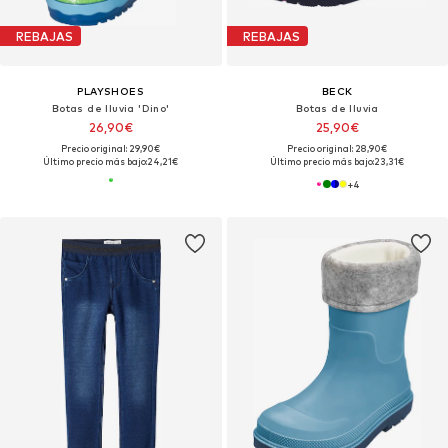
REBAJAS
REBAJAS
PLAYSHOES
BECK
Botas de lluvia 'Dino'
Botas de lluvia
26,90€
25,90€
Precio original: 29,90€
Precio original: 28,90€
Último precio más bajo:
24,21€
Último precio más bajo:
23,31€
+
4