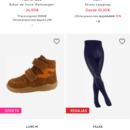
Botas de lluvia 'Rennwagen'
Skinny Leggings
26,90€
Desde 33,30€
Precio original: 29,90€
Último precio más bajo:
37,00€
-10%
Último precio más bajo:
24,21€
OFERTA
REBAJAS
LURCHI
FALKE