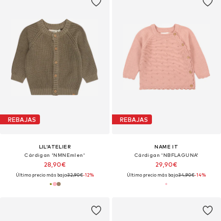
REBAJAS
REBAJAS
LIL'ATELIER
NAME IT
Cárdigan 'NMNEmlen'
Cárdigan 'NBFLAGUNA'
28,90€
29,90€
Último precio más bajo:
32,90€
-12%
Último precio más bajo:
34,90€
-14%