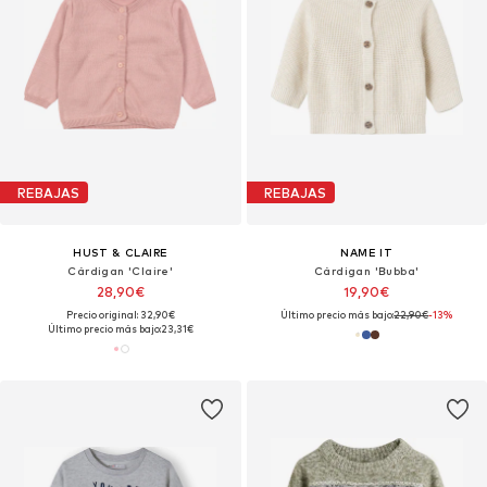
REBAJAS
REBAJAS
HUST & CLAIRE
NAME IT
Cárdigan 'Claire'
Cárdigan 'Bubba'
28,90€
19,90€
Precio original: 32,90€
Último precio más bajo:
22,90€
-13%
Último precio más bajo:
23,31€