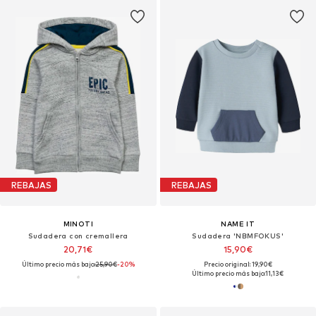
REBAJAS
REBAJAS
MINOTI
NAME IT
Sudadera con cremallera
Sudadera 'NBMFOKUS'
20,71€
15,90€
Último precio más bajo:
25,90€
-20%
Precio original: 19,90€
Último precio más bajo:
11,13€