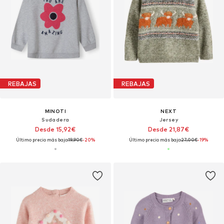
REBAJAS
REBAJAS
MINOTI
NEXT
Sudadera
Jersey
Desde 15,92€
Desde 21,87€
Último precio más bajo:
19,90€
-20%
Último precio más bajo:
27,00€
-19%