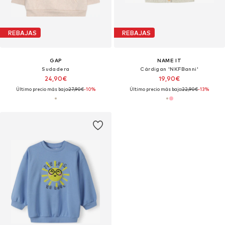
REBAJAS
REBAJAS
GAP
NAME IT
Sudadera
Cárdigan 'NKFBanni'
24,90€
19,90€
Último precio más bajo:
27,90€
-10%
Último precio más bajo:
22,90€
-13%