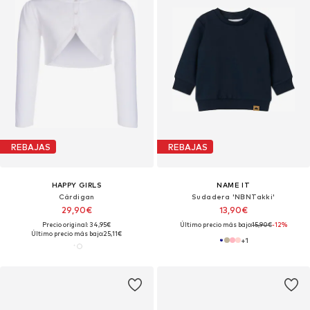
REBAJAS
REBAJAS
HAPPY GIRLS
NAME IT
Cárdigan
Sudadera 'NBNTakki'
29,90€
13,90€
Precio original: 34,95€
Último precio más bajo:
15,90€
-12%
Último precio más bajo:
25,11€
+
1