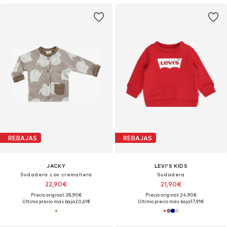
REBAJAS
REBAJAS
JACKY
LEVI'S KIDS
Sudadera con cremallera
Sudadera
22,90€
21,90€
Precio original: 28,90€
Precio original: 24,90€
Último precio más bajo:
20,61€
Último precio más bajo:
17,91€