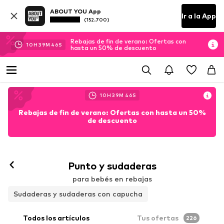
ABOUT YOU App
Ir a la App
(152.700)
Rebajas de fin de verano: Ofertas con
10
H
39
M
45
S
hasta un 50% de descuento
10
H
39
M
45
S
Rebajas de fin de verano: Ofertas con hasta un 50%
de descuento
Punto y sudaderas
para bebés en rebajas
Sudaderas y sudaderas con capucha
Todos los artículos
Tus ofertas
226