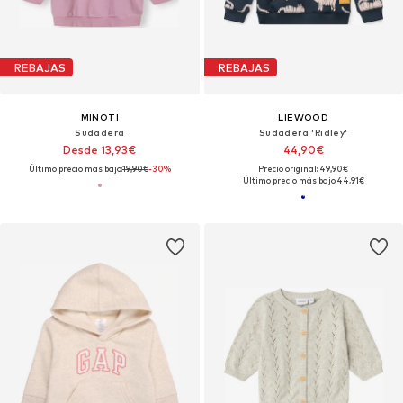
REBAJAS
REBAJAS
MINOTI
LIEWOOD
Sudadera
Sudadera 'Ridley'
Desde 13,93€
44,90€
Último precio más bajo:
19,90€
-30%
Precio original: 49,90€
Último precio más bajo:
44,91€