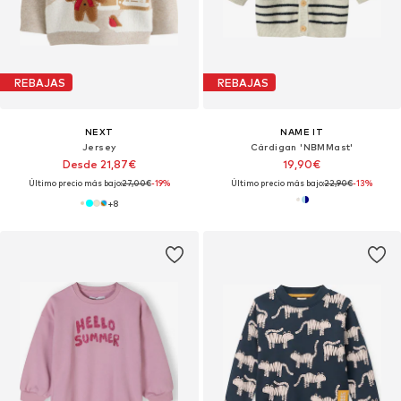
REBAJAS
REBAJAS
NEXT
NAME IT
Jersey
Cárdigan 'NBMMast'
Desde 21,87€
19,90€
Último precio más bajo:
27,00€
-19%
Último precio más bajo:
22,90€
-13%
+
8