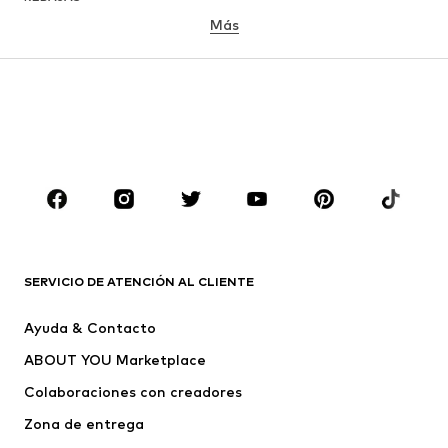
Más
NIÑAS
Infantil (Talla 92-140)
Jóvenes (Talla 140-176)
NIÑOS
Infantil (Talla 92-140)
Jóvenes (Talla 140-176)
MARCAS
Nike Sportswear
ADIDAS ORIGINALS
ADIDAS SPORTSWEAR
PUMA
SERVICIO DE ATENCIÓN AL CLIENTE
Liewood
THE NORTH FACE
Ayuda & Contacto
My Minelli
GARCIA
ABOUT YOU Marketplace
Colaboraciones con creadores
Zona de entrega