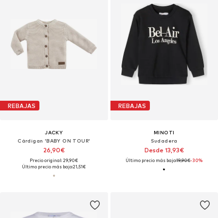
REBAJAS
REBAJAS
JACKY
MINOTI
Cárdigan 'BABY ON TOUR'
Sudadera
26,90€
Desde 13,93€
Precio original: 29,90€
Último precio más bajo:
19,90€
-30%
Último precio más bajo:
21,51€