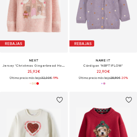
REBAJAS
REBAJAS
NEXT
NAME IT
Jersey 'Christmas Gingerbread House'
Cárdigan 'NBFTIFLOW'
25,92€
22,90€
Último precio más bajo:
32,00€
-19%
Último precio más bajo:
28,90€
-20%