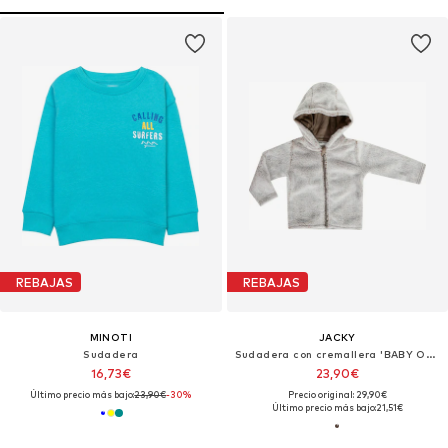
REBAJAS
REBAJAS
MINOTI
JACKY
Sudadera
Sudadera con cremallera 'BABY ON TOUR'
16,73€
23,90€
Último precio más bajo:
23,90€
-30%
Precio original: 29,90€
Último precio más bajo:
21,51€