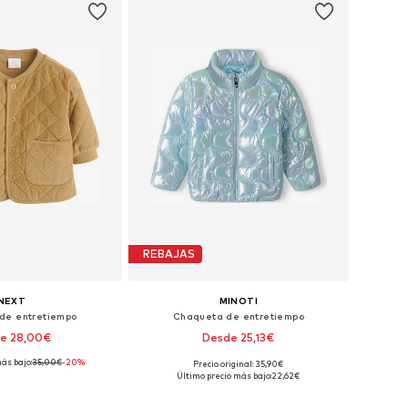
REBAJAS
NEXT
MINOTI
de entretiempo
Chaqueta de entretiempo
e 28,00€
Desde 25,13€
ás bajo:
35,00€
-20%
Precio original: 35,90€
es: 62, 68, 74, 80, 86
Disponible en muchas tallas
Último precio más bajo:
22,62€
 a la cesta
Añadir a la cesta