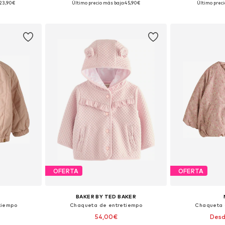
23,90€
Último precio más bajo:
45,90€
Último preci
esta
Añadir a la cesta
Añadir
OFERTA
OFERTA
BAKER BY TED BAKER
tiempo
Chaqueta de entretiempo
Chaqueta 
54,00€
Desd