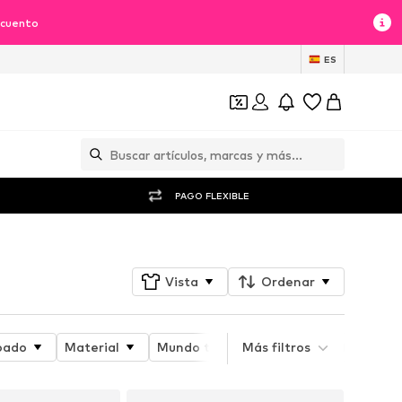
scuento
ES
PAGO FLEXIBLE
Vista
Ordenar
pado
Material
Mundo temático
Más filtros
Atributo del pr