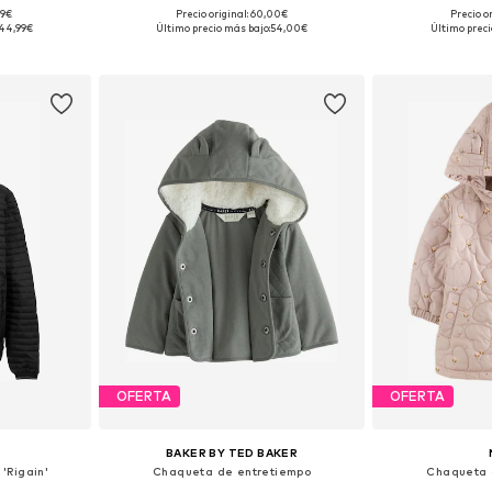
99€
Precio original: 60,00€
Precio o
, 68, 74, 80
Tallas disponibles: 62, 68, 74, 80, 86, 92
Tallas dispo
44,99€
Último precio más bajo:
54,00€
Último preci
esta
Añadir a la cesta
Añadir
OFERTA
OFERTA
BAKER BY TED BAKER
'Rigain'
Chaqueta de entretiempo
Chaqueta 