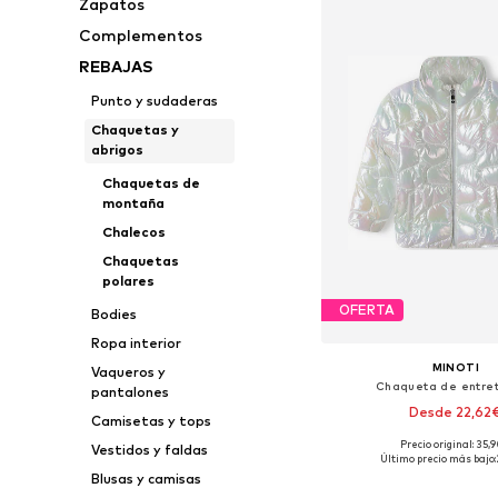
Zapatos
Complementos
REBAJAS
Punto y sudaderas
Chaquetas y
abrigos
Chaquetas de
montaña
Chalecos
Chaquetas
polares
OFERTA
Bodies
Ropa interior
MINOTI
Vaqueros y
Chaqueta de entre
pantalones
Desde 22,62
Camisetas y tops
Precio original: 35,
Vestidos y faldas
Disponible en muchas
Último precio más bajo:
Blusas y camisas
Añadir a la c