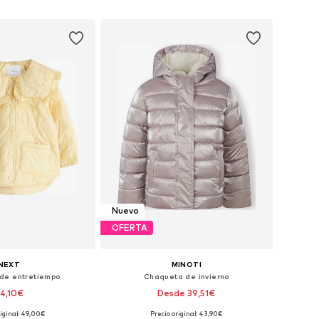
 a la cesta
Añadir a la cesta
Nuevo
OFERTA
NEXT
MINOTI
de entretiempo
Chaqueta de invierno
4,10€
Desde 39,51€
riginal: 49,00€
Precio original: 43,90€
en muchas tallas
Disponible en muchas tallas