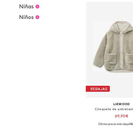
Niñas
Niños
REBAJAS
LIEWOOD
Chaqueta de entretiem
69,90€
Último precio más bajo:
79
Disponible en muchas