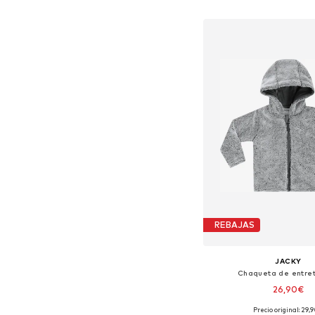
Añadir a la c
REBAJAS
JACKY
Chaqueta de entre
26,90€
Precio original: 29,
Tallas disponibles: 62, 68