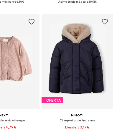
o más bajo:
44,10€
Último precio más bajo:
39,51€
 a la cesta
Añadir a la cesta
OFERTA
NEXT
MINOTI
de entretiempo
Chaqueta de invierno
e 24,79€
Desde 30,17€