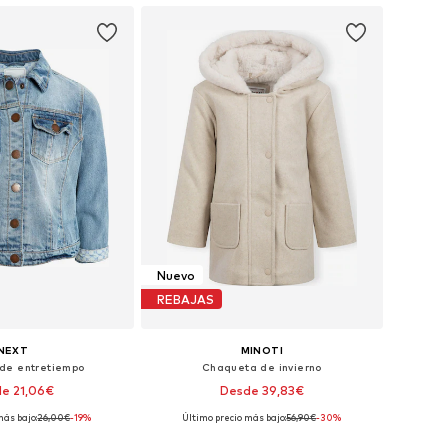
Nuevo
REBAJAS
NEXT
MINOTI
de entretiempo
Chaqueta de invierno
e 21,06€
Desde 39,83€
más bajo:
26,00€
-19%
Último precio más bajo:
56,90€
-30%
bles: 68, 74, 86, 92
Disponible en muchas tallas