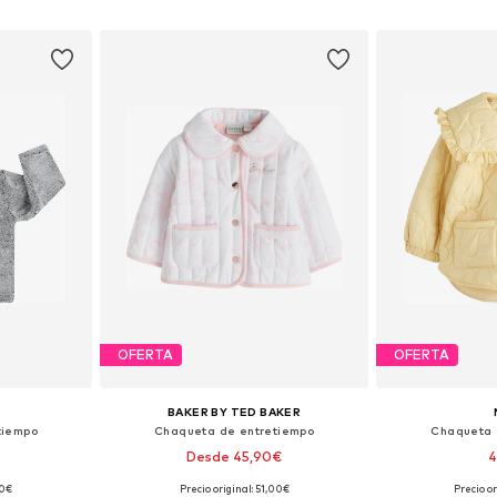
esta
Añadir a la cesta
Añadir
OFERTA
OFERTA
BAKER BY TED BAKER
tiempo
Chaqueta de entretiempo
Chaqueta 
Desde 45,90€
4
90€
Precio original: 51,00€
Precio o
, 74, 80, 86
Tallas disponibles: 62, 68, 80, 86, 92
Disponible 