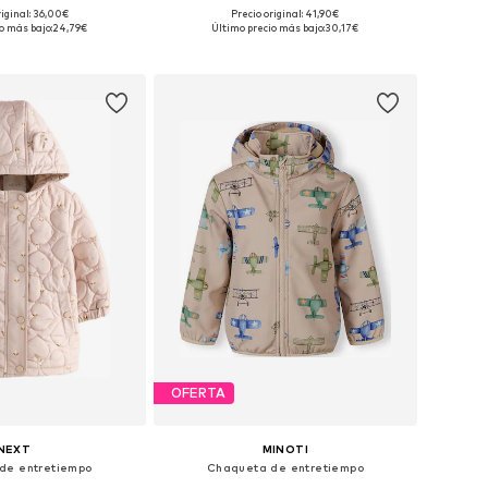
riginal: 36,00€
Precio original: 41,90€
nibles: 74, 80, 86
Disponible en muchas tallas
o más bajo:
24,79€
Último precio más bajo:
30,17€
 a la cesta
Añadir a la cesta
OFERTA
NEXT
MINOTI
de entretiempo
Chaqueta de entretiempo