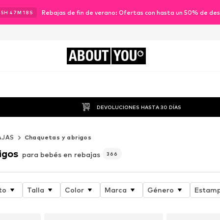
Rebajas de fin de verano: Ofertas con hasta un 50% de de
15
H
47
M
16
S
ABOUT
YOU
DEVOLUCIONES HASTA 30 DÍAS
AJAS
Chaquetas y abrigos
igos
para bebés en rebajas
366
to
Talla
Color
Marca
Género
Estam