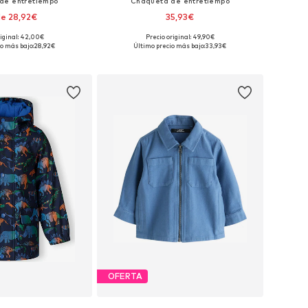
de entretiempo
Chaqueta de entretiempo
e 28,92€
35,93€
riginal: 42,00€
Precio original: 49,90€
s: 68, 74, 80, 116, 122
Disponible en muchas tallas
o más bajo:
28,92€
Último precio más bajo:
33,93€
 a la cesta
Añadir a la cesta
OFERTA