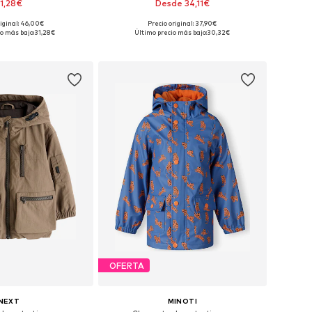
1,28€
Desde 34,11€
riginal: 46,00€
Precio original: 37,90€
nibles: 68, 80, 86
Disponible en muchas tallas
o más bajo:
31,28€
Último precio más bajo:
30,32€
 a la cesta
Añadir a la cesta
OFERTA
NEXT
MINOTI