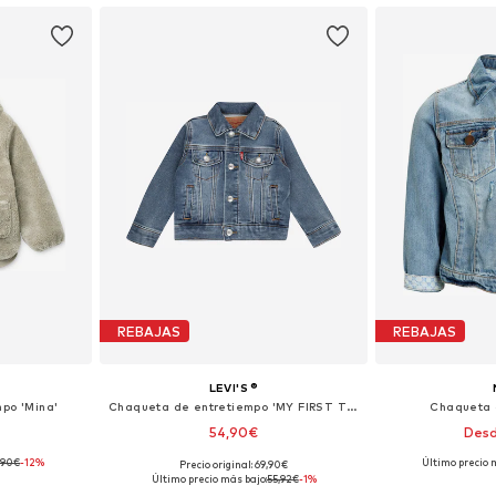
REBAJAS
REBAJAS
LEVI'S ®
po 'Mina'
Chaqueta de entretiempo 'MY FIRST TRUCKER'
Chaqueta 
54,90€
Desd
,90€
-12%
Último precio 
Precio original: 69,90€
 tallas
Tallas disponibles: 68, 74, 80, 86, 92, 98
Tallas disponi
Último precio más bajo:
55,92€
-1%