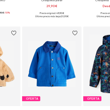
INO'
Chaqueta polar
Chaqueta 
29,90€
Desd
,90€
-10%
Precio original: 49,90€
Precio o
, 68, 80, 86
Tallas disponibles: 62, 68
Tallas disponible
Último precio más bajo:
20,93€
Último preci
esta
Añadir a la cesta
Añadir
OFERTA
OFERTA