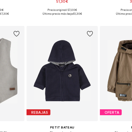
51,30€
3
00€
Precio original: 57,00€
Precio o
 tallas
Tallas disponibles: 62, 68, 74, 80, 86, 92
Tallas dispo
87,30€
Último precio más bajo:
51,30€
Último preci
esta
Añadir a la cesta
Añadir
REBAJAS
OFERTA
PETIT BATEAU