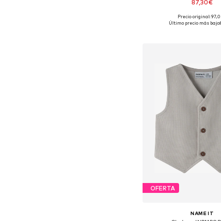
87,30€
Precio original: 97,
Disponible en muchas
Último precio más bajo:
Añadir a la c
OFERTA
NAME IT