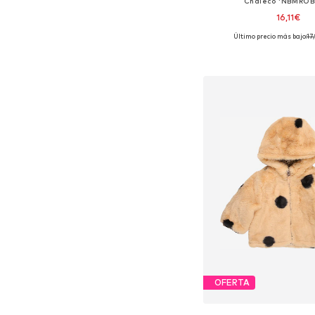
Chaleco 'NBMROB
16,11€
Último precio más bajo:
17
Tallas disponibles: 50, 62
Añadir a la c
OFERTA