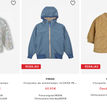
REBAJAS
REBAJAS
FINKID
tiempo
Chaqueta de entretiempo 'JUOKKA PROTECT'
Chaqueta 
€
69,90€
Desd
Último precio m
90€
Precio original: 99,90€
 tallas
Tallas disponibles: 80-90, 90-100, 140-150
Tallas disponibl
22,62€
Último precio más bajo:
59,90€
esta
Añadir a la cesta
Añadir