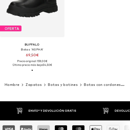
OFERTA
BUFFALO
Botas 'ASPHA'
69,50€
Precio original: 159,00€
Último precio más bajo:
54,50€
Hombre
Zapatos
Botas y botines
Botas con cordones
B
ENVÍO* Y DEVOLUCIÓN GRATIS
DEVOLUCI