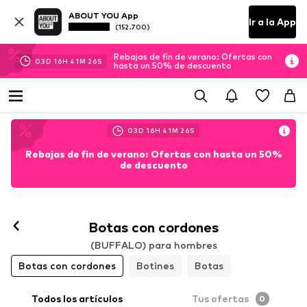
ABOUT YOU App
Ir a la App
(152.700)
Rebajas de fin de verano: Ofertas con
03
D
16
H
41
M
25
S
hasta un 50% de descuento
03
D
16
H
41
M
25
S
Rebajas de fin de verano: Ofertas con hasta un 50%
de descuento
Botas con cordones
(BUFFALO) para hombres
Botas con cordones
Botines
Botas
Todos los artículos
Tus ofertas
0