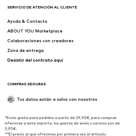
Camisetas
Jeans
SERVICIO DE ATENCIÓN AL CLIENTE
Chaquetas
Sudaderas y sudaderas con
Ayuda & Contacto
capucha
ABOUT YOU Marketplace
Pantalones
Camisas
Ropa interior
Jerséis y cárdigans
Colaboraciones con creadores
Trajes y chaquetas
Abrigos
Zona de entrega
Ropa de baño
Tallas grandes
Desistir del contrato aquí 
Ocasiones
Exclusivo
Reciclado
COMPRAS SEGURAS
ZAPATOS
Tus datos están a salvo con nosotros
Nuevo
Tendencia
Botas y botines
Zapatillas de deporte
*Envío gratis para pedidos a partir de 29,90€, para compras
Zapatos bajos
Zapatos deportivos
inferiores a este importe, los gastos de envío y servicio son de
Zapatos abiertos
Exclusivo
3,90€.
**El precio al que ofrecimos por primera vez el artículo.