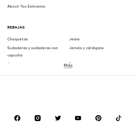
About You Eslovenia
REBAJAS
Chaquetas
Jeans
Sudaderas y sudaderas con
Jerséis y cárdigans
capucha
Camisetas
Ropa interior
Más
Pantalones
Camisas
Abrigos
Trajes y chaquetas
Ropa de baño
Tallas grandes
Zapatos
Deporte
Complementos
Premium
ROPA
Nuevo
Tendencia