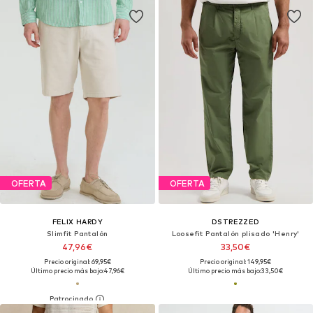
OFERTA
OFERTA
FELIX HARDY
DSTREZZED
Slimfit Pantalón
Loosefit Pantalón plisado 'Henry'
47,96€
33,50€
Precio original: 69,95€
Precio original: 149,95€
Último precio más bajo:
47,96€
Último precio más bajo:
33,50€