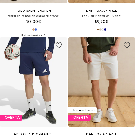
POLO RALPH LAUREN
DAN FOX APPAREL
regular Pantalón chino 'Beford'
regular Pantalón 'Keno'
155,00€
59,90€
En exclusiva
OFERTA
OFERTA
ADIDAS PERFORMANCE
DAN FOX APPAREL