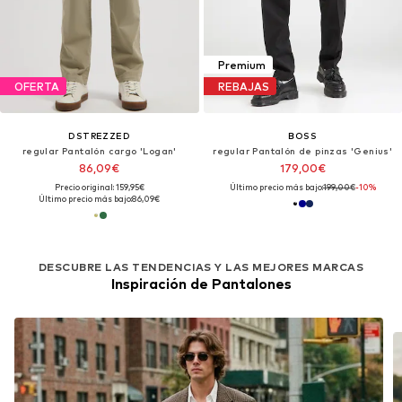
Premium
OFERTA
REBAJAS
DSTREZZED
BOSS
regular Pantalón cargo 'Logan'
regular Pantalón de pinzas 'Genius'
86,09€
179,00€
Precio original: 159,95€
Último precio más bajo:
199,00€
-10%
Último precio más bajo:
86,09€
DESCUBRE LAS TENDENCIAS Y LAS MEJORES MARCAS
Inspiración de Pantalones