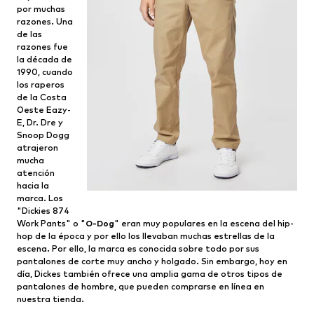
por muchas
razones. Una
de las
razones fue
la década de
1990, cuando
los raperos
de la Costa
Oeste Eazy-
E, Dr. Dre y
Snoop Dogg
atrajeron
mucha
atención
hacia la
marca. Los
"Dickies 874
Work Pants" o "
O-Dog
" eran muy populares en la escena del hip-
hop de la época y por ello los llevaban muchas estrellas de la
escena. Por ello, la marca es conocida sobre todo por sus
pantalones de corte muy ancho y holgado. Sin embargo, hoy en
día, Dickes también ofrece una amplia gama de otros tipos de
pantalones de hombre, que pueden comprarse en línea en
nuestra tienda.