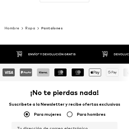
Hombre
Ropa
Pantalones
DEVOLUCIONES HASTA 30 DÍAS
P
¡No te pierdas nada!
Suscríbete a la Newsletter y recibe ofertas exclusivas
Para mujeres
Para hombres
Tu dirección de correo electrónico