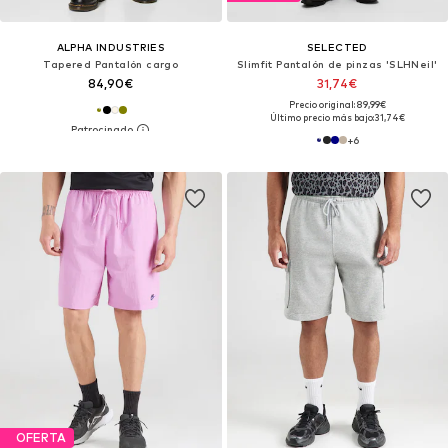
ALPHA INDUSTRIES
SELECTED
Tapered Pantalón cargo
Slimfit Pantalón de pinzas 'SLHNeil'
84,90€
31,74€
Precio original: 89,99€
Último precio más bajo:
31,74€
+
6
OFERTA