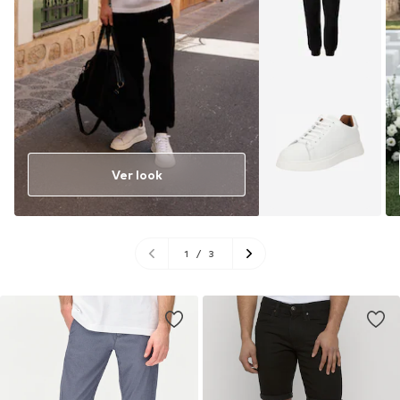
Ver look
1
/
3