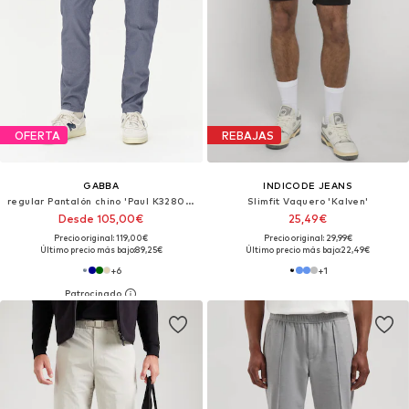
OFERTA
REBAJAS
GABBA
INDICODE JEANS
regular Pantalón chino 'Paul K3280 Dale'
Slimfit Vaquero 'Kalven'
Desde 105,00€
25,49€
Precio original: 119,00€
Precio original: 29,99€
Último precio más bajo:
89,25€
Último precio más bajo:
22,49€
+
6
+
1