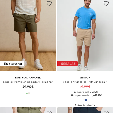
En exclusiva
REBAJAS
DAN FOX APPAREL
VINSON
regular Pantalón plisado 'Hermann'
regular Pantalón ' VMSimpson '
49,90€
19,99€
Precio original: 24,99€
Último precio más bajo:
17,99€