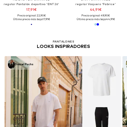
regular Pantalón deportivo 'ENT26'
regular Vaquero 'Fabrice'
17,91€
44,91€
Precio original: 22,90€
Precio original: 49,90€
Último precio más bajo:
17,91€
Último precio más bajo:
44,91€
PANTALONES
LOOKS INSPIRADORES
Daniel Fuchs