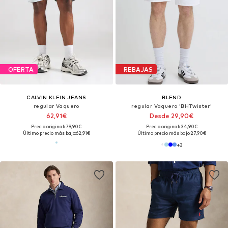
OFERTA
REBAJAS
CALVIN KLEIN JEANS
BLEND
regular Vaquero
regular Vaquero 'BHTwister'
62,91€
Desde 29,90€
Precio original: 79,90€
Precio original: 34,90€
Último precio más bajo:
62,91€
Último precio más bajo:
27,90€
+
2