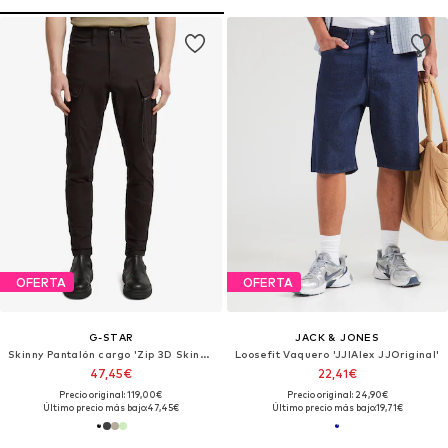
OFERTA
OFERTA
G-STAR
JACK & JONES
Skinny Pantalón cargo 'Zip 3D Skinny Cargo Pants 2.0'
Loosefit Vaquero 'JJIAlex JJOriginal'
47,45€
22,41€
Precio original: 119,00€
Precio original: 24,90€
Último precio más bajo:
47,45€
Último precio más bajo:
19,71€