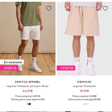
En exclusiva
OFERTA
OFERTA
DAN FOX APPAREL
DROPSIZE
regular Pantalón plisado 'Alan'
regular Pantalón
44,91€
19,19€
Precio original: 49,90€
Precio original: 35,99€
Último precio más bajo:
44,91€
Último precio más bajo:
19,19€