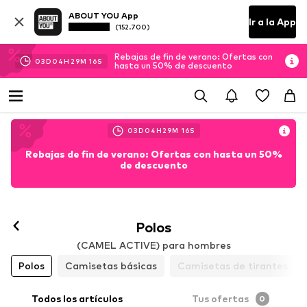
ABOUT YOU App
Ir a la App
(152.700)
Rebajas de fin de verano: Ofertas con
03
D
04
H
29
M
15
S
hasta un 50% de descuento
03
D
04
H
29
M
15
S
Rebajas de fin de verano: Ofertas con hasta un 50%
de descuento
Polos
(CAMEL ACTIVE) para hombres
Polos
Camisetas básicas
Camisetas de tirantes
Todos los artículos
Tus ofertas
0