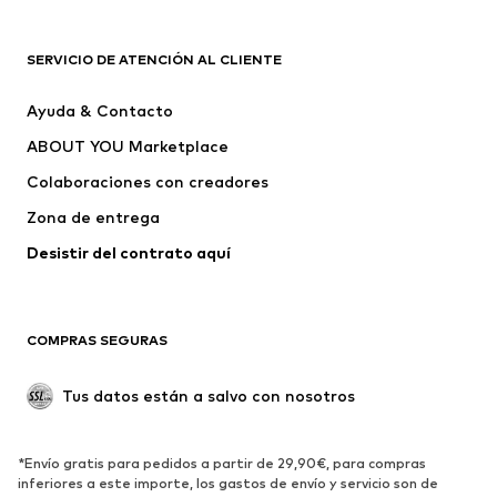
Nuevo
Tendencia
Camisetas
Jeans
SERVICIO DE ATENCIÓN AL CLIENTE
Chaquetas
Sudaderas y sudaderas con
Ayuda & Contacto
capucha
ABOUT YOU Marketplace
Pantalones
Camisas
Ropa interior
Jerséis y cárdigans
Colaboraciones con creadores
Trajes y chaquetas
Abrigos
Zona de entrega
Ropa de baño
Tallas grandes
Desistir del contrato aquí 
Ocasiones
Exclusivo
Reciclado
COMPRAS SEGURAS
ZAPATOS
Tus datos están a salvo con nosotros
Nuevo
Tendencia
Botas y botines
Zapatillas de deporte
*Envío gratis para pedidos a partir de 29,90€, para compras
Zapatos bajos
Zapatos deportivos
inferiores a este importe, los gastos de envío y servicio son de