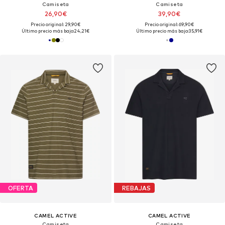
Camiseta
Camiseta
26,90€
39,90€
Precio original: 29,90€
Precio original: 69,90€
Último precio más bajo:
24,21€
Último precio más bajo:
35,91€
OFERTA
REBAJAS
CAMEL ACTIVE
CAMEL ACTIVE
Camiseta
Camiseta