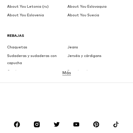
About You Letonia (ru)
About You Eslovaquia
About You Eslovenia
About You Suecia
REBAJAS
Chaquetas
Jeans
Sudaderas y sudaderas con
Jerséis y cárdigans
capucha
Camisetas
Ropa interior
Más
Pantalones
Camisas
Abrigos
Trajes y chaquetas
Ropa de baño
Tallas grandes
Zapatos
Deporte
Complementos
Premium
ROPA