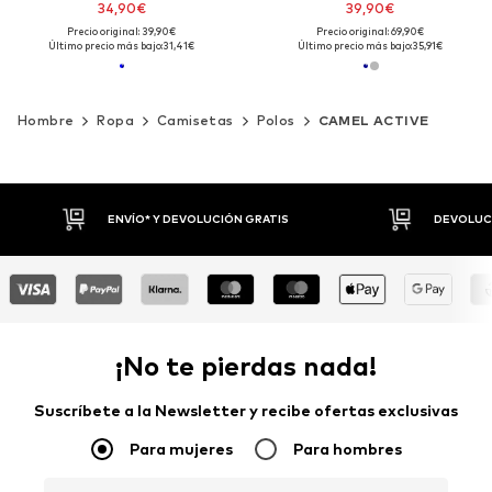
34,90€
39,90€
Precio original: 39,90€
Precio original: 69,90€
Último precio más bajo:
31,41€
Último precio más bajo:
35,91€
Hombre
Ropa
Camisetas
Polos
CAMEL ACTIVE
DEVOLUCIONES HASTA 30 DÍAS
P
¡No te pierdas nada!
Suscríbete a la Newsletter y recibe ofertas exclusivas
Para mujeres
Para hombres