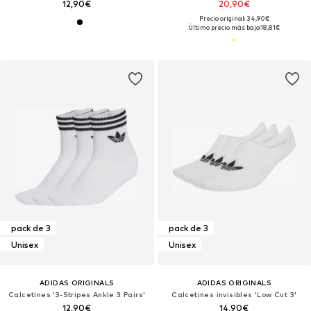
12,90€
20,90€
Precio original: 34,90€
Último precio más bajo:
18,81€
pack de 3
pack de 3
Unisex
Unisex
ADIDAS ORIGINALS
ADIDAS ORIGINALS
Calcetines '3-Stripes Ankle 3 Pairs'
Calcetines invisibles 'Low Cut 3'
12,90€
14,90€