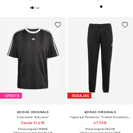
+
2
OFERTA
REBAJAS
ADIDAS ORIGINALS
ADIDAS ORIGINALS
Camiseta 'Adicolor'
Tapered Pantalón 'Trefoil Essentials'
Desde 31,41€
47,90€
Precio original: 39,90€
Precio original: 55,00€
Último precio más bajo:
31,41€
Último precio más bajo:
42,90€