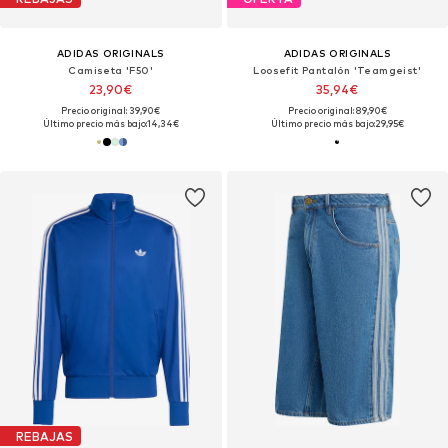
ADIDAS ORIGINALS
ADIDAS ORIGINALS
Camiseta 'F50'
Loosefit Pantalón 'Teamgeist'
23,90€
35,94€
Precio original: 39,90€
Precio original: 89,90€
Último precio más bajo:
14,34€
Último precio más bajo:
29,95€
REBAJAS