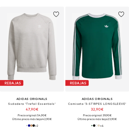
REBAJAS
REBAJAS
ADIDAS ORIGINALS
ADIDAS ORIGINALS
Sudadera 'Trefoil Essentials'
Camiseta '3-STRIPES LONGSLEEVE'
47,90€
32,90€
Precio original: 54,90€
Precio original: 39,90€
Último precio más bajo:
42,90€
Último precio más bajo:
23,90€
+
2
+
4