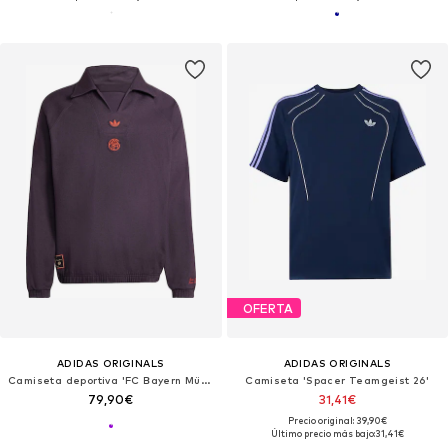
OFERTA
ADIDAS ORIGINALS
ADIDAS ORIGINALS
Camiseta deportiva 'FC Bayern München Terrace Icons'
Camiseta 'Spacer Teamgeist 26'
79,90€
31,41€
Precio original: 39,90€
Último precio más bajo:
31,41€