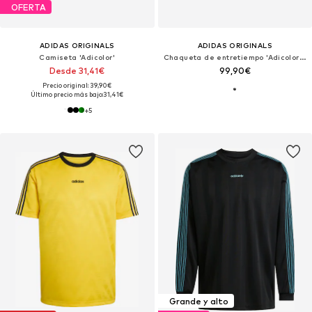
OFERTA
ADIDAS ORIGINALS
ADIDAS ORIGINALS
Camiseta 'Adicolor'
Chaqueta de entretiempo 'Adicolor Firebird'
Desde 31,41€
99,90€
Precio original: 39,90€
Último precio más bajo:
31,41€
+
5
Grande y alto