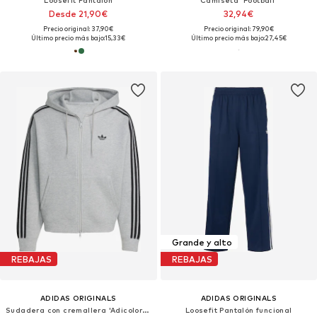
Loosefit Pantalón
Camiseta 'Football'
Desde 21,90€
32,94€
Precio original: 37,90€
Precio original: 79,90€
Último precio más bajo:
15,33€
Último precio más bajo:
27,45€
Grande y alto
REBAJAS
REBAJAS
ADIDAS ORIGINALS
ADIDAS ORIGINALS
Sudadera con cremallera 'Adicolor Spacer'
Loosefit Pantalón funcional