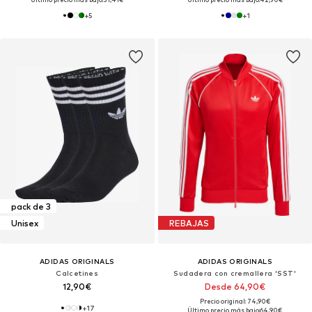
+
5
+
1
pack de 3
Unisex
REBAJAS
ADIDAS ORIGINALS
ADIDAS ORIGINALS
Calcetines
Sudadera con cremallera 'SST'
12,90€
Desde 64,90€
Precio original: 74,90€
+
17
Último precio más bajo:
64,90€