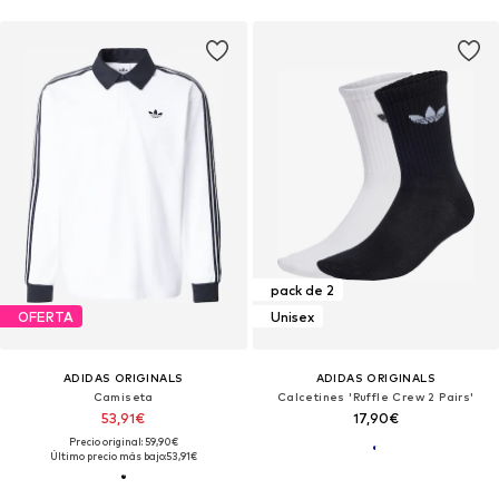
pack de 2
OFERTA
Unisex
ADIDAS ORIGINALS
ADIDAS ORIGINALS
Camiseta
Calcetines 'Ruffle Crew 2 Pairs'
53,91€
17,90€
Precio original: 59,90€
Último precio más bajo:
53,91€