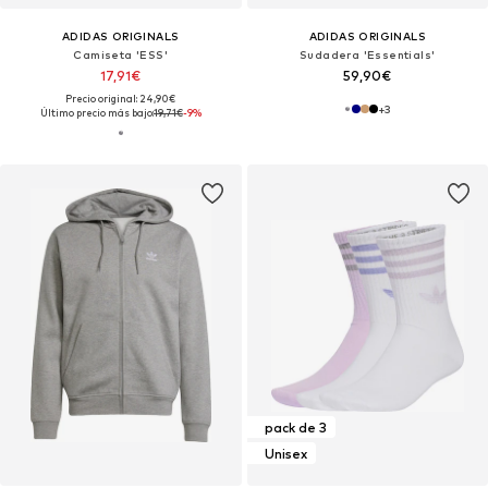
ADIDAS ORIGINALS
ADIDAS ORIGINALS
Camiseta 'ESS'
Sudadera 'Essentials'
17,91€
59,90€
Precio original: 24,90€
+
3
Último precio más bajo:
19,71€
-9%
pack de 3
Unisex