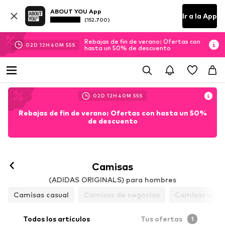
ABOUT YOU App
Ir a la App
(152.700)
Rebajas de fin de verano: Ofertas con
02
D
12
H
40
M
54
S
hasta un 50% de descuento
02
D
12
H
40
M
54
S
Rebajas de fin de verano: Ofertas con hasta un 50%
de descuento
Camisas
(ADIDAS ORIGINALS) para hombres
Camisas casual
Camisas de negocios
Camisas vaqu
Todos los artículos
Tus ofertas
1