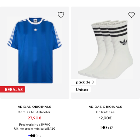
pack de 3
REBAJAS
Unisex
ADIDAS ORIGINALS
ADIDAS ORIGINALS
Camiseta 'Adicolor'
Calcetines
27,90€
12,90€
Precio original: 39,90€
+
17
Último precio más bajo:
19,12€
+
5