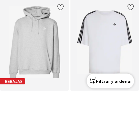
1
Filtrar y ordenar
REBAJAS
ADIDAS ORIGINALS
ADIDAS ORIGINALS
Sudadera 'ESS'
Camiseta 'Adicolor'
Desde 52,90€
34,90€
Precio original: 59,90€
+
7
Último precio más bajo:
43,11€
+
2