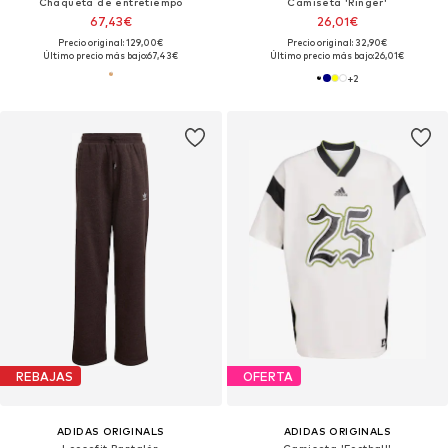
Chaqueta de entretiempo
Camiseta 'Ringer'
67,43€
26,01€
Precio original: 129,00€
Precio original: 32,90€
Último precio más bajo:
67,43€
Último precio más bajo:
26,01€
+
2
REBAJAS
OFERTA
ADIDAS ORIGINALS
ADIDAS ORIGINALS