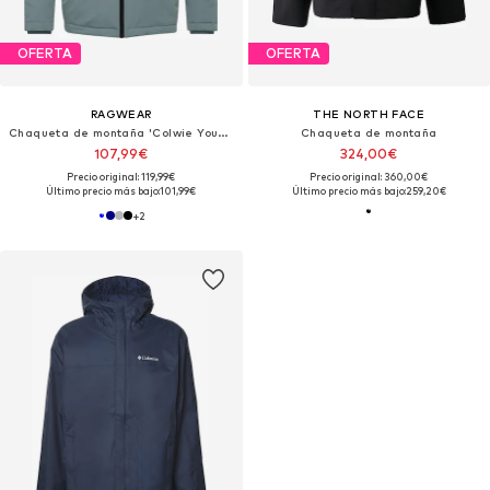
OFERTA
OFERTA
RAGWEAR
THE NORTH FACE
Chaqueta de montaña 'Colwie Youmodo'
Chaqueta de montaña
107,99€
324,00€
Precio original: 119,99€
Precio original: 360,00€
Último precio más bajo:
101,99€
Último precio más bajo:
259,20€
+
2