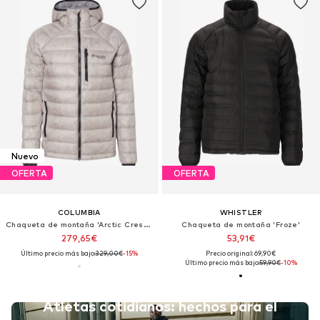
Nuevo
OFERTA
OFERTA
COLUMBIA
WHISTLER
Chaqueta de montaña 'Arctic Crest™'
Chaqueta de montaña 'Froze'
279,65€
53,91€
Último precio más bajo:
329,00€
-15%
Precio original: 69,90€
Último precio más bajo:
59,90€
-10%
Atletas cotidianos: hechos para el