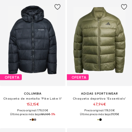
OFERTA
OFERTA
COLUMBIA
ADIDAS SPORTSWEAR
Chaqueta de montaña 'Pike Lake II'
Chaqueta deportiva 'Essentials'
152,15€
47,94€
Precio original: 179,00€
Precio original: 119,00€
Último precio más bajo:
161,10€
-5%
Último precio más bajo:
39,95€