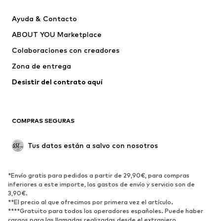
Chaquetas
Sudaderas y sudaderas con
Ayuda & Contacto
capucha
ABOUT YOU Marketplace
Pantalones
Camisas
Ropa interior
Jerséis y cárdigans
Colaboraciones con creadores
Trajes y chaquetas
Abrigos
Zona de entrega
Ropa de baño
Tallas grandes
Desistir del contrato aquí 
Ocasiones
Exclusivo
Reciclado
COMPRAS SEGURAS
ZAPATOS
Tus datos están a salvo con nosotros
Nuevo
Tendencia
Botas y botines
Zapatillas de deporte
*Envío gratis para pedidos a partir de 29,90€, para compras
Zapatos bajos
Zapatos deportivos
inferiores a este importe, los gastos de envío y servicio son de
Zapatos abiertos
Exclusivo
3,90€.
**El precio al que ofrecimos por primera vez el artículo.
****Gratuito para todos los operadores españoles. Puede haber
DEPORTE
cargos para las llamadas realizadas desde el extranjero.