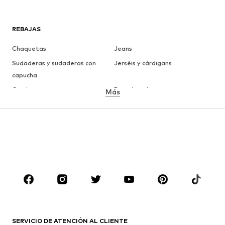
REBAJAS
Chaquetas
Jeans
Sudaderas y sudaderas con
Jerséis y cárdigans
capucha
Camisetas
Ropa interior
Más
Pantalones
Camisas
Abrigos
Trajes y chaquetas
Ropa de baño
Tallas grandes
Zapatos
Deporte
Complementos
Premium
ROPA
Nuevo
Tendencia
Camisetas
Jeans
SERVICIO DE ATENCIÓN AL CLIENTE