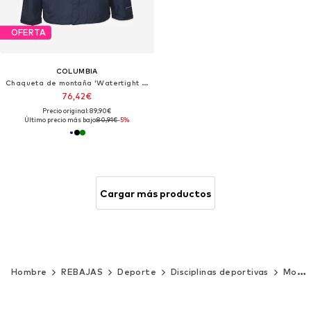
OFERTA
COLUMBIA
Chaqueta de montaña 'Watertight II'
76,42€
Precio original: 89,90€
Último precio más bajo:
80,91€
-5%
Cargar más productos
Hombre
REBAJAS
Deporte
Disciplinas deportivas
Montaña