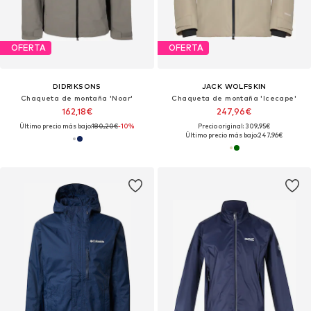
OFERTA
OFERTA
DIDRIKSONS
JACK WOLFSKIN
Chaqueta de montaña 'Noar'
Chaqueta de montaña 'Icecape'
162,18€
247,96€
Último precio más bajo:
180,20€
-10%
Precio original: 309,95€
Último precio más bajo:
247,96€