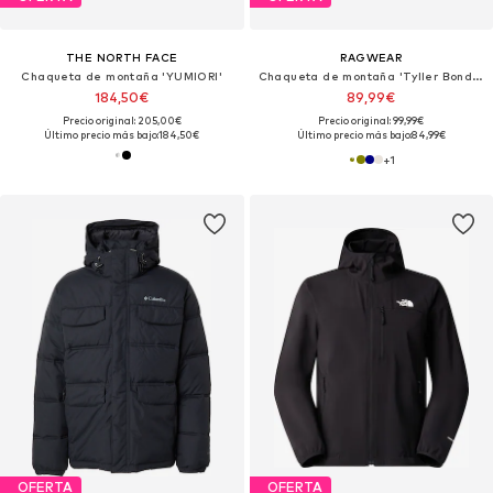
THE NORTH FACE
RAGWEAR
Chaqueta de montaña 'YUMIORI'
Chaqueta de montaña 'Tyller Bonded'
184,50€
89,99€
Precio original: 205,00€
Precio original: 99,99€
Último precio más bajo:
184,50€
Último precio más bajo:
84,99€
+
1
OFERTA
OFERTA