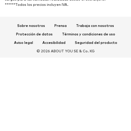
******Todos los precios incluyen IVA.
Ropa deportiva
Disciplinas deportivas
Zapatos deportivos
Mochilas deportivas y bolsos
Complementos deportivos
Sobre nosotros
Prensa
Trabaja con nosotros
Protección de datos
Términos y condiciones de uso
COMPLEMENTOS
Aviso legal
Accesibilidad
Seguridad del producto
Nuevo
Gorras y gorros
© 2026 ABOUT YOU SE & Co. KG
Cinturones
Bolsos y mochilas
Relojes
Joyería
Gafas de sol
Carteras y estuches
Corbatas y accesorios
Bufandas y pañuelos
Guantes
Accesorios para el hogar
Exclusivo
Reciclado
PREMIUM
Nuevo
Camisetas