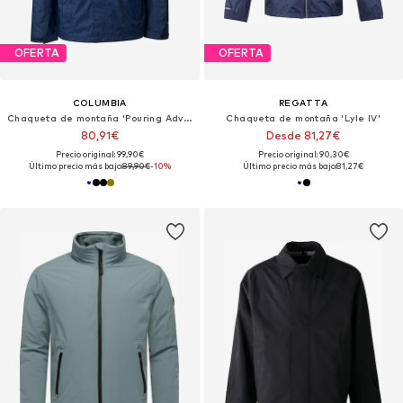
OFERTA
OFERTA
COLUMBIA
REGATTA
Chaqueta de montaña 'Pouring Adventure'
Chaqueta de montaña 'Lyle IV'
80,91€
Desde 81,27€
Precio original: 99,90€
Precio original: 90,30€
Último precio más bajo:
89,90€
-10%
Último precio más bajo:
81,27€