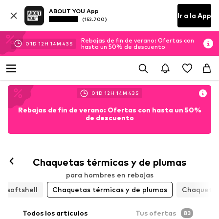
ABOUT YOU App
Ir a la App
(152.700)
Rebajas de fin de verano: Ofertas con
01
D
12
H
14
M
41
S
hasta un 50% de descuento
01
D
12
H
14
M
41
S
Rebajas de fin de verano: Ofertas con hasta un 50%
de descuento
Chaquetas térmicas y de plumas
para hombres en rebajas
e softshell
Chaquetas térmicas y de plumas
Chaquetas
Todos los artículos
Tus ofertas
83