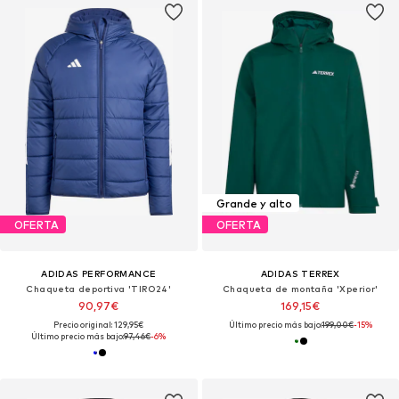
Grande y alto
OFERTA
OFERTA
ADIDAS PERFORMANCE
ADIDAS TERREX
Chaqueta deportiva 'TIRO24'
Chaqueta de montaña 'Xperior'
90,97€
169,15€
Precio original: 129,95€
Último precio más bajo:
199,00€
-15%
Último precio más bajo:
97,46€
-6%