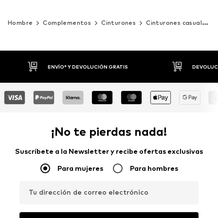
Hombre
Complementos
Cinturones
Cinturones casual
m
DEVOLUCIONES HASTA 30 DÍAS
P
¡No te pierdas nada!
Suscríbete a la Newsletter y recibe ofertas exclusivas
Para mujeres
Para hombres
Tu dirección de correo electrónico