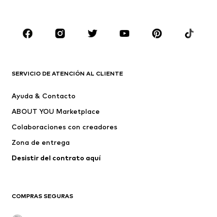
Zapatos
Deporte
Complementos
Premium
ROPA
Nuevo
Tendencia
Camisetas
Jeans
SERVICIO DE ATENCIÓN AL CLIENTE
Chaquetas
Sudaderas y sudaderas con
Ayuda & Contacto
capucha
ABOUT YOU Marketplace
Pantalones
Camisas
Ropa interior
Jerséis y cárdigans
Colaboraciones con creadores
Trajes y chaquetas
Abrigos
Zona de entrega
Ropa de baño
Tallas grandes
Desistir del contrato aquí 
Ocasiones
Exclusivo
Reciclado
COMPRAS SEGURAS
ZAPATOS