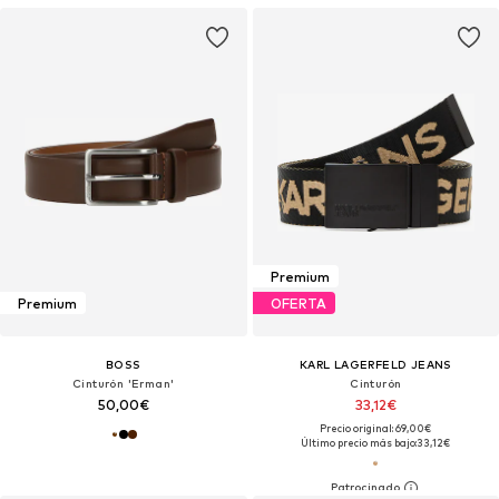
Premium
Premium
OFERTA
BOSS
KARL LAGERFELD JEANS
Cinturón 'Erman'
Cinturón
50,00€
33,12€
Precio original: 69,00€
Último precio más bajo:
33,12€