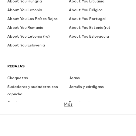
About You Hungría
About You Lituania
About You Letonia
About You Bélgica
About You Los Países Bajos
About You Portugal
About You Rumania
About You Estonia(ru)
About You Letonia (ru)
About You Eslovaquia
About You Eslovenia
REBAJAS
Chaquetas
Jeans
Sudaderas y sudaderas con
Jerséis y cárdigans
capucha
Camisetas
Ropa interior
Más
Pantalones
Camisas
Abrigos
Trajes y chaquetas
Ropa de baño
Tallas grandes