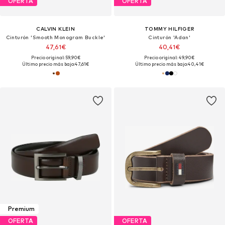
OFERTA
OFERTA
CALVIN KLEIN
TOMMY HILFIGER
Cinturón 'Smooth Monogram Buckle'
Cinturón 'Adan'
47,61€
40,41€
Precio original: 59,90€
Precio original: 49,90€
Último precio más bajo:
47,61€
Último precio más bajo:
40,41€
Premium
OFERTA
OFERTA