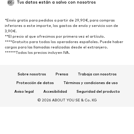
Tus datos están a salvo con nosotros
Nuevo
Tendencia
Botas y botines
Zapatillas de deporte
*Envío gratis para pedidos a partir de 29,90€, para compras
Zapatos bajos
Zapatos deportivos
inferiores a este importe, los gastos de envío y servicio son de
Zapatos abiertos
Exclusivo
3,90€.
**El precio al que ofrecimos por primera vez el artículo.
****Gratuito para todos los operadores españoles. Puede haber
DEPORTE
cargos para las llamadas realizadas desde el extranjero.
******Todos los precios incluyen IVA.
Ropa deportiva
Disciplinas deportivas
Zapatos deportivos
Mochilas deportivas y bolsos
Complementos deportivos
Sobre nosotros
Prensa
Trabaja con nosotros
Protección de datos
Términos y condiciones de uso
COMPLEMENTOS
Aviso legal
Accesibilidad
Seguridad del producto
Nuevo
Gorras y gorros
© 2026 ABOUT YOU SE & Co. KG
Cinturones
Bolsos y mochilas
Relojes
Joyería
Gafas de sol
Carteras y estuches
Corbatas y accesorios
Bufandas y pañuelos