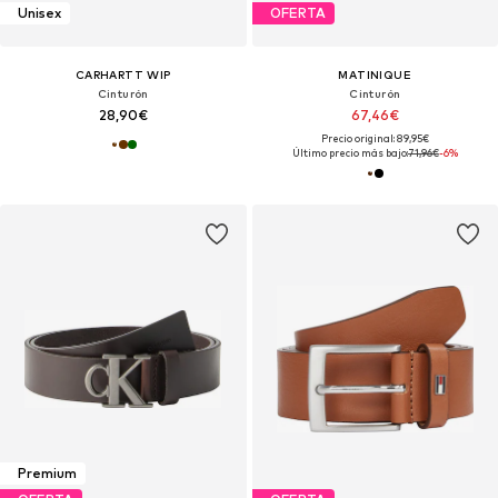
Unisex
OFERTA
CARHARTT WIP
MATINIQUE
Cinturón
Cinturón
28,90€
67,46€
Precio original: 89,95€
Último precio más bajo:
71,96€
-6%
Premium