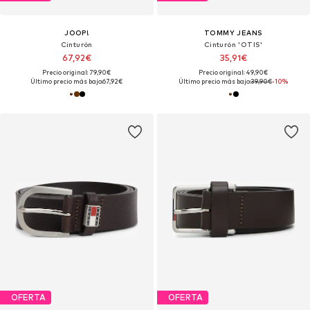
JOOP!
TOMMY JEANS
Cinturón
Cinturón 'OTIS'
67,92€
35,91€
Precio original: 79,90€
Precio original: 49,90€
Último precio más bajo:
67,92€
Último precio más bajo:
39,90€
-10%
OFERTA
OFERTA