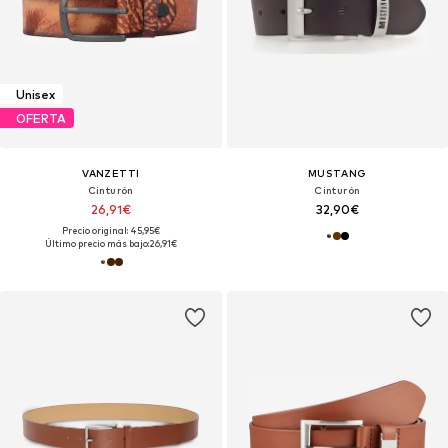
Unisex
OFERTA
VANZETTI
MUSTANG
Cinturón
Cinturón
26,91€
32,90€
Precio original: 45,95€
Último precio más bajo:
26,91€