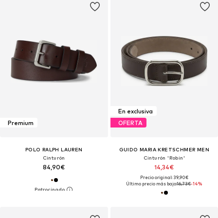
En exclusiva
Premium
OFERTA
POLO RALPH LAUREN
GUIDO MARIA KRETSCHMER MEN
Cinturón
Cinturón 'Robin'
84,90€
14,34€
Precio original: 39,90€
Último precio más bajo:
16,73€
-14%