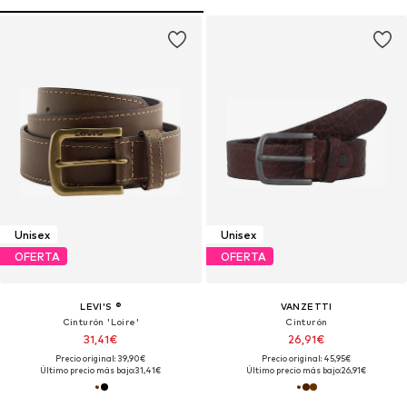
Unisex
Unisex
OFERTA
OFERTA
LEVI'S ®
VANZETTI
Cinturón 'Loire'
Cinturón
31,41€
26,91€
Precio original: 39,90€
Precio original: 45,95€
Último precio más bajo:
31,41€
Último precio más bajo:
26,91€