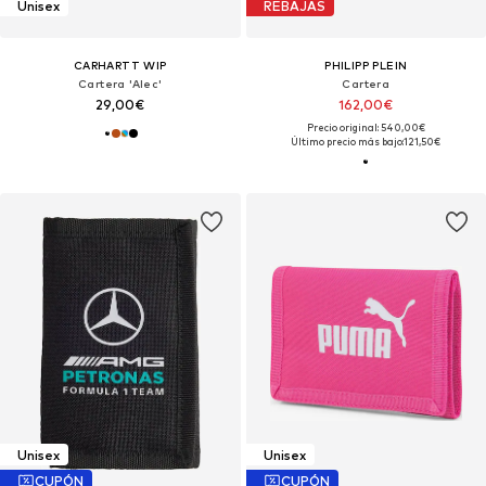
Unisex
REBAJAS
CARHARTT WIP
PHILIPP PLEIN
Cartera 'Alec'
Cartera
29,00€
162,00€
Precio original: 540,00€
Último precio más bajo:
121,50€
Unisex
Unisex
CUPÓN
CUPÓN