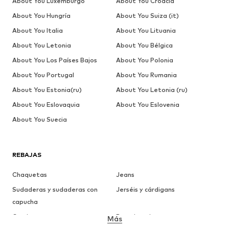
About You Luxemburgo
About You Croacia
About You Hungría
About You Suiza (it)
About You Italia
About You Lituania
About You Letonia
About You Bélgica
About You Los Países Bajos
About You Polonia
About You Portugal
About You Rumania
About You Estonia(ru)
About You Letonia (ru)
About You Eslovaquia
About You Eslovenia
About You Suecia
REBAJAS
Chaquetas
Jeans
Sudaderas y sudaderas con
Jerséis y cárdigans
capucha
Camisetas
Ropa interior
Más