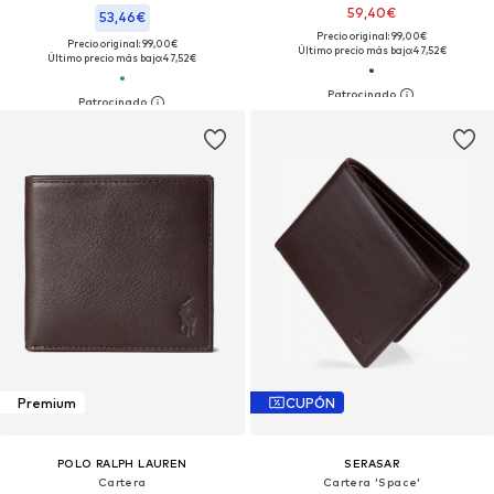
59,40€
53,46€
Precio original: 99,00€
Precio original: 99,00€
Último precio más bajo:
47,52€
Último precio más bajo:
47,52€
Premium
CUPÓN
POLO RALPH LAUREN
SERASAR
Cartera
Cartera 'Space'