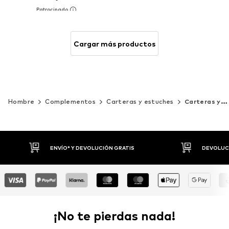
Cargar más productos
Hombre
Complementos
Carteras y estuches
Carteras y monederos
DEVOLUCIONES HASTA 30 DÍAS
P
¡No te pierdas nada!