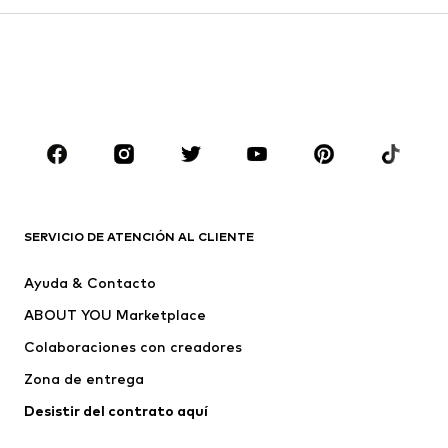
Pantalones
Camisas
Abrigos
Trajes y chaquetas
Ropa de baño
Tallas grandes
Zapatos
Deporte
Complementos
Premium
ROPA
Nuevo
Tendencia
Camisetas
Jeans
SERVICIO DE ATENCIÓN AL CLIENTE
Chaquetas
Sudaderas y sudaderas con
Ayuda & Contacto
capucha
ABOUT YOU Marketplace
Pantalones
Camisas
Ropa interior
Jerséis y cárdigans
Colaboraciones con creadores
Trajes y chaquetas
Abrigos
Zona de entrega
Ropa de baño
Tallas grandes
Desistir del contrato aquí 
Ocasiones
Exclusivo