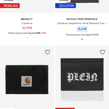
REBAJAS
CUPÓN
BRANDIT
ADIDAS PERFORMANCE
Cartera
Cartera deportiva 'Audi Revolut Formula OneTeam Dna'
10,99€
13,41€
Último precio más bajo:
14,99€
-26%
Último precio más bajo:
14,90€