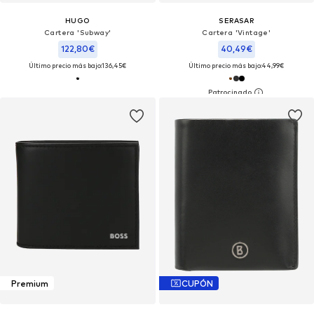
HUGO
SERASAR
Cartera 'Subway'
Cartera 'Vintage'
122,80€
40,49€
Último precio más bajo:
136,45€
Último precio más bajo:
44,99€
Premium
CUPÓN