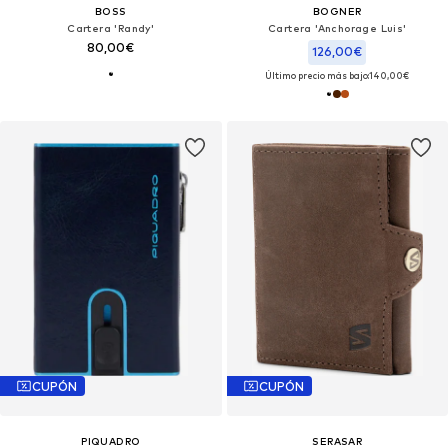
BOSS
BOGNER
Cartera 'Randy'
Cartera 'Anchorage Luis'
80,00€
126,00€
Último precio más bajo:
140,00€
CUPÓN
CUPÓN
PIQUADRO
SERASAR