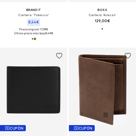
BRANDIT
BOSS
Cartera 'Tobacco'
Cartera 'Arezzo'
129,00€
8,54€
Precio original: 17,99€
Último precio más bajo:
9,49€
CUPÓN
CUPÓN