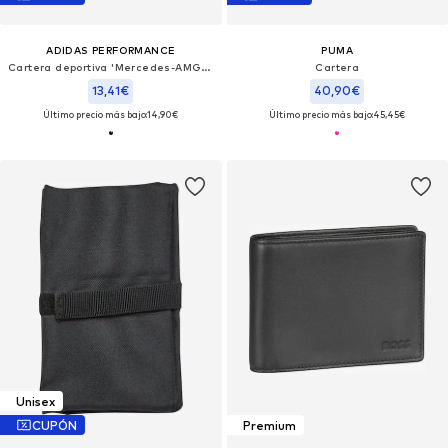
ADIDAS PERFORMANCE
PUMA
Cartera deportiva 'Mercedes-AMG Petronas Formula 1 Team DNA'
Cartera
13,41€
40,90€
Último precio más bajo:
14,90€
Último precio más bajo:
45,45€
Unisex
CUPÓN
Premium