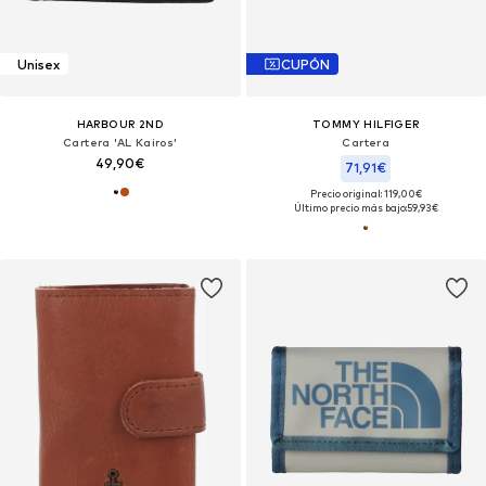
Unisex
CUPÓN
HARBOUR 2ND
TOMMY HILFIGER
Cartera 'AL Kairos'
Cartera
49,90€
71,91€
Precio original: 119,00€
Último precio más bajo:
59,93€