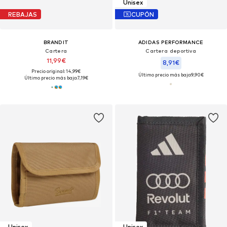
Unisex
REBAJAS
CUPÓN
BRANDIT
ADIDAS PERFORMANCE
Cartera
Cartera deportiva
11,99€
8,91€
Precio original: 14,99€
Último precio más bajo:
9,90€
Último precio más bajo:
7,19€
Unisex
Unisex