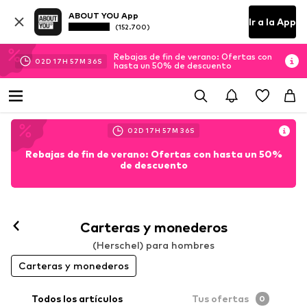
ABOUT YOU App
Ir a la App
(152.700)
Rebajas de fin de verano: Ofertas con
02
D
17
H
57
M
35
S
hasta un 50% de descuento
02
D
17
H
57
M
35
S
Rebajas de fin de verano: Ofertas con hasta un 50%
de descuento
Carteras y monederos
(Herschel) para hombres
Carteras y monederos
Todos los artículos
Tus ofertas
0