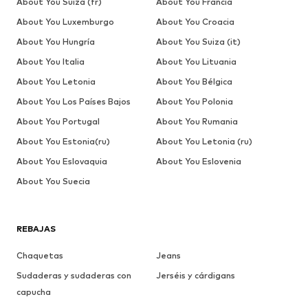
About You Suiza (fr)
About You Francia
About You Luxemburgo
About You Croacia
About You Hungría
About You Suiza (it)
About You Italia
About You Lituania
About You Letonia
About You Bélgica
About You Los Países Bajos
About You Polonia
About You Portugal
About You Rumania
About You Estonia(ru)
About You Letonia (ru)
About You Eslovaquia
About You Eslovenia
About You Suecia
REBAJAS
Chaquetas
Jeans
Sudaderas y sudaderas con
Jerséis y cárdigans
capucha