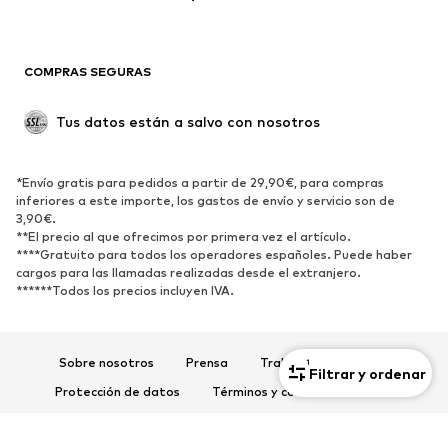
Ocasiones
Exclusivo
Reciclado
COMPRAS SEGURAS
ZAPATOS
Tus datos están a salvo con nosotros
Nuevo
Tendencia
Botas y botines
Zapatillas de deporte
*Envío gratis para pedidos a partir de 29,90€, para compras
Zapatos bajos
Zapatos deportivos
inferiores a este importe, los gastos de envío y servicio son de
Zapatos abiertos
Exclusivo
3,90€.
**El precio al que ofrecimos por primera vez el artículo.
****Gratuito para todos los operadores españoles. Puede haber
DEPORTE
cargos para las llamadas realizadas desde el extranjero.
******Todos los precios incluyen IVA.
Ropa deportiva
Disciplinas deportivas
Zapatos deportivos
Mochilas deportivas y bolsos
Complementos deportivos
Sobre nosotros
Prensa
Trabaja con nosotros
1
Filtrar y ordenar
Protección de datos
Términos y condiciones de uso
COMPLEMENTOS
Aviso legal
Accesibilidad
Seguridad del producto
Nuevo
Gorras y gorros