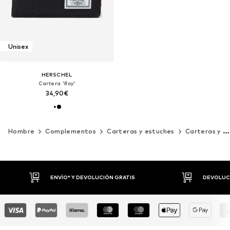
Unisex
HERSCHEL
Cartera 'Roy'
34,90€
Hombre
Complementos
Carteras y estuches
Carteras y monederos
ENVÍO* Y DEVOLUCIÓN GRATIS
DEVOLUCI