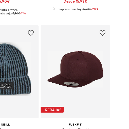
5,90€
Desde 15,92€
Último precio más bajo:
19,90€
-20%
riginal: 19,90€
ponibles: 52-56
Tallas disponibles: 51, 55
más bajo:
17,90€
-11%
 a la cesta
Añadir a la cesta
REBAJAS
'NEILL
FLEXFIT