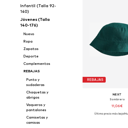
Infantil (Talla 92-
140)
Jóvenes (Talla
140-176)
Nuevo
Ropa
Zapatos
Deporte
Complementos
REBAJAS
Punto y
REBAJAS
sudaderas
Chaquetas y
NEXT
abrigos
Sombrero
Vaqueros y
11,06€
pantalones
Último precio más bajo:
+
14
1
Tallas disponibles: 
Camisetas y
camisas
Añadir a la c