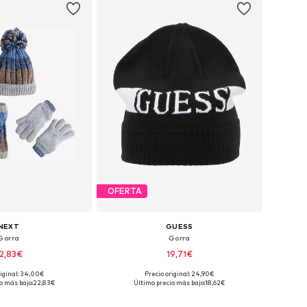
OFERTA
NEXT
GUESS
Gorra
Gorra
2,83€
19,71€
riginal: 34,00€
Precio original: 24,90€
ibles: 54, 55-56, 57
Tallas disponibles: 54-56, 56-58
o más bajo:
22,83€
Último precio más bajo:
18,62€
 a la cesta
Añadir a la cesta