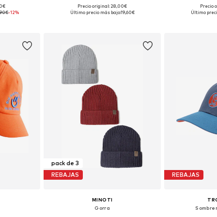
90€
Precio original: 28,00€
Precio o
55, 57
Tallas disponibles: 53-57
Tallas dispon
,90€
-12%
Último precio más bajo:
19,60€
Último prec
esta
Añadir a la cesta
Añadir
pack de 3
REBAJAS
REBAJAS
MINOTI
TR
Gorra
Sombrer