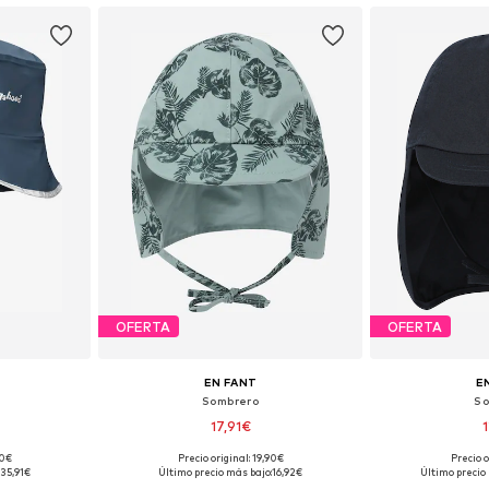
OFERTA
OFERTA
EN FANT
E
Sombrero
So
17,91€
+
1
90€
Precio original: 19,90€
Precio o
52, 52-56
Tallas disponibles: 43-46, 46-50, 51-54, 54-56
35,91€
Último precio más bajo:
16,92€
Último precio