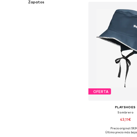
Zapatos
OFERTA
PLAYSHOES
Sombrero
43,11€
Precio original: 59,
Tallas disponibles: 48-
Último precio más bajo: