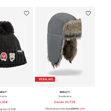
 a la cesta
Añadir a la cesta
REBAJAS
NEXT
MINOTI
Gorra
Sombrero
5,25€
Desde 20,72€
Último precio más bajo:
25,90€
-20%
riginal: 23,00€
en muchas tallas
Tallas disponibles: 51, 53-54, 55, 57