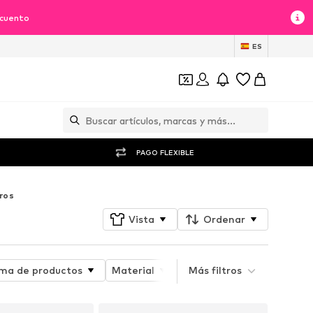
scuento
ES
PAGO FLEXIBLE
ros
Vista
Ordenar
ma de productos
Material
Mundo temático
Más filtros
Det