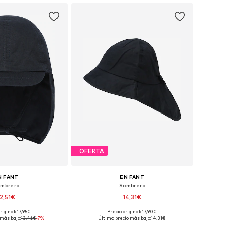
OFERTA
N FANT
EN FANT
mbrero
Sombrero
12,51€
14,31€
riginal: 17,95€
Precio original: 17,90€
Tallas disponibles: 43-46, 46-50, 51-54, 54-56
Tallas disponibles: 51-54, 54-56
 más bajo:
13,46€
-7%
Último precio más bajo:
14,31€