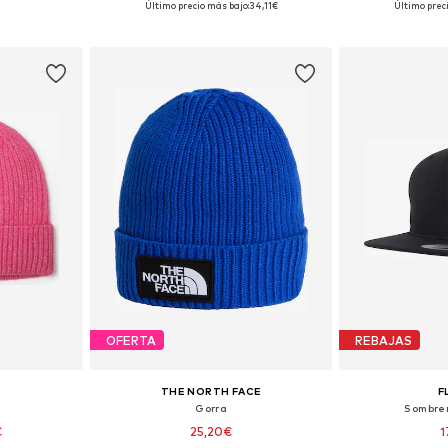
Último precio más bajo:
34,11€
Último prec
esta
Añadir a la cesta
Añadir
OFERTA
REBAJAS
THE NORTH FACE
F
Gorra
Sombrer
€
25,20€
1