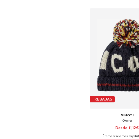
Añadir a la c
REBAJAS
MINOTI
Gorra
Desde 11,12€
Último precio más bajo:
13
Tallas disponibles: 51, 53