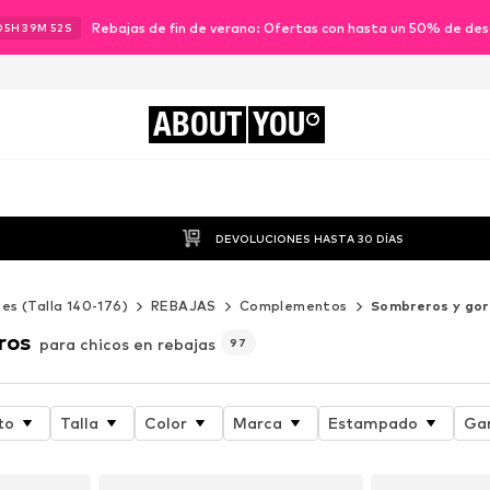
Rebajas de fin de verano: Ofertas con hasta un 50% de de
05
H
39
M
50
S
ABOUT
YOU
DEVOLUCIONES HASTA 30 DÍAS
es (Talla 140-176)
REBAJAS
Complementos
Sombreros y gor
ros
para chicos en rebajas
97
to
Talla
Color
Marca
Estampado
Ga