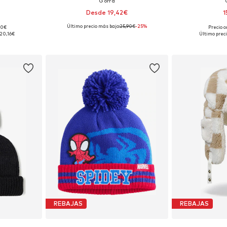
Gorra
Desde 19,42€
1
Último precio más bajo:
25,90€
-25%
00€
Precio o
 53-57
Tallas disponibles: 51, 53-54, 55, 57
Tallas dis
20,16€
Último preci
esta
Añadir a la cesta
Añadir
REBAJAS
REBAJAS