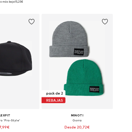
io más bajo:
15,25€
 a la cesta
Añadir a la cesta
pack de 2
REBAJAS
LEXFIT
MINOTI
o 'Pro-Style'
Gorra
7,99€
Desde 20,72€