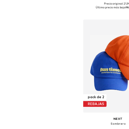
Precio original: 21,
Tallas disponibles: 
Último precio más bajo:
19
Añadir a la c
pack de 2
REBAJAS
NEXT
Sombrero