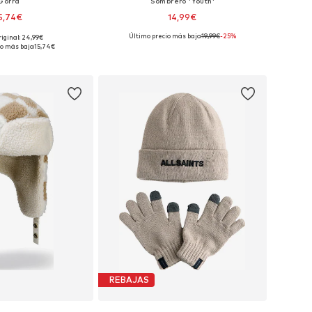
Gorra
Sombrero 'Youth'
5,74€
14,99€
Último precio más bajo:
19,99€
-25%
riginal: 24,99€
ponibles: 53-57
Tallas disponibles: 56-57
o más bajo:
15,74€
 a la cesta
Añadir a la cesta
REBAJAS