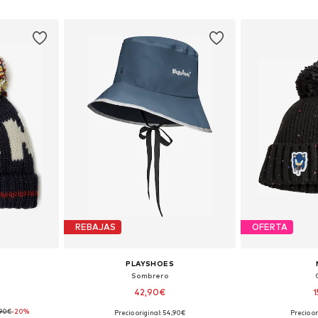
esta
Añadir a la cesta
Añadir
REBAJAS
OFERTA
PLAYSHOES
Sombrero
42,90€
1
,90€
-20%
Precio original: 54,90€
Precio o
-54, 55, 57
Tallas disponibles: 48-52, 52-56
Disponible 