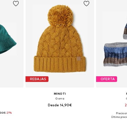
REBAJAS
OFERTA
MINOTI
Gorra
Desde 14,90€
2
,00€
-21%
Precio o
55-56
Tallas disponibles: 51, 53-54, 55, 57
Tallas dispon
Último preci
esta
Añadir a la cesta
Añadir