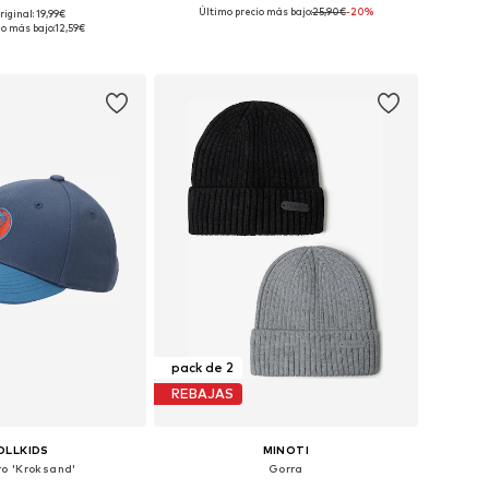
+
1
Último precio más bajo:
25,90€
-20%
riginal: 19,99€
ibles: 50-52, 54-56
Tallas disponibles: 51, 53-54, 55, 57
io más bajo:
12,59€
 a la cesta
Añadir a la cesta
pack de 2
REBAJAS
OLLKIDS
MINOTI
o 'Kroksand'
Gorra