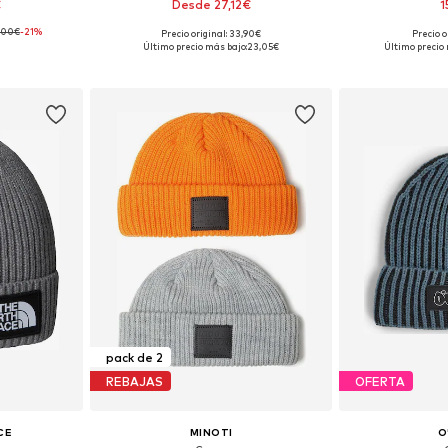
€
Desde 27,12€
1
,00€
-21%
Precio original: 33,90€
Precio o
55-56, 57
Tallas disponibles: 51, 53-54, 55, 57
Tallas dis
Último precio más bajo:
23,05€
Último precio 
esta
Añadir a la cesta
Añadir
pack de 2
REBAJAS
OFERTA
CE
MINOTI
O