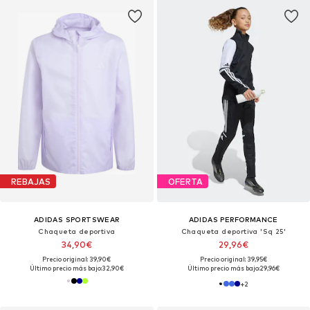
REBAJAS
OFERTA
ADIDAS SPORTSWEAR
ADIDAS PERFORMANCE
Chaqueta deportiva
Chaqueta deportiva 'Sq 25'
34,90€
29,96€
Precio original: 39,90€
Precio original: 39,95€
Último precio más bajo:
32,90€
Último precio más bajo:
29,96€
+
2