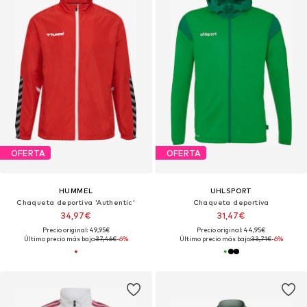
OFERTA
OFERTA
HUMMEL
UHLSPORT
Chaqueta deportiva 'Authentic'
Chaqueta deportiva
34,97€
31,47€
Precio original: 49,95€
Precio original: 44,95€
Último precio más bajo:
37,46€
-6%
Último precio más bajo:
33,71€
-6%