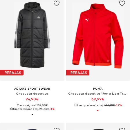
REBAJAS
REBAJAS
ADIDAS SPORTSWEAR
PUMA
Chaqueta deportiva
Chaqueta deportiva 'Puma Liga Training Jacket Jr'
94,90€
69,99€
Precio original: 109,00€
Último precio más bajo:
103,99€
-32%
Último precio más bajo:
98,10€
-3%