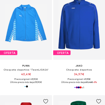
OFERTA
OFERTA
PUMA
JAKO
Chaqueta deportiva 'TeamLIGA26'
Chaqueta deportiva
40,41€
34,97€
Precio original: 49,90€
Precio original: 49,95€
Último precio más bajo:
39,90€
Último precio más bajo:
37,46€
-6%
+
1