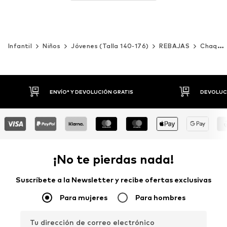
Infantil
Niños
Jóvenes (Talla 140-176)
REBAJAS
Chaquetas y abrigos
DEVOLUCIONES HASTA 30 DÍAS
P
¡No te pierdas nada!
Suscríbete a la Newsletter y recibe ofertas exclusivas
Para mujeres
Para hombres
Tu dirección de correo electrónico