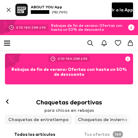
ABOUT YOU App
Ir a la App
(152.700)
Rebajas de fin de verano: Ofertas con
01
D
18
H
25
M
48
S
hasta un 50% de descuento
01
D
18
H
25
M
48
S
Rebajas de fin de verano: Ofertas con hasta un 50%
de descuento
Chaquetas deportivas
para chicos en rebajas
Chaquetas de entretiempo
Chaquetas de invierno
Todos los artículos
Tus ofertas
160