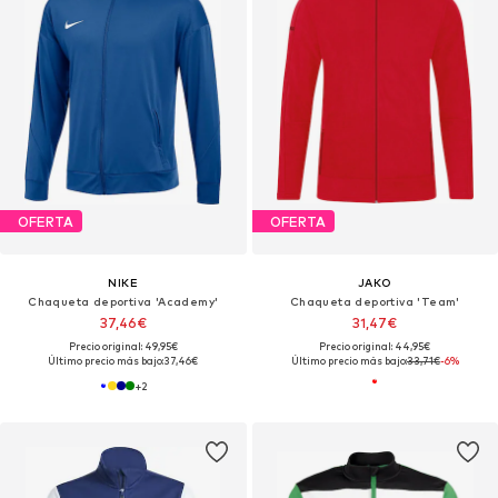
OFERTA
OFERTA
NIKE
JAKO
Chaqueta deportiva 'Academy'
Chaqueta deportiva 'Team'
37,46€
31,47€
Precio original: 49,95€
Precio original: 44,95€
Último precio más bajo:
37,46€
Último precio más bajo:
33,71€
-6%
+
2