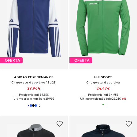
OFERTA
OFERTA
ADIDAS PERFORMANCE
UHLSPORT
Chaqueta deportiva 'Sq25'
Chaqueta deportiva
29,96€
24,47€
Precio original: 39,95€
Precio original: 34,95€
Último precio más bajo:
29,96€
Último precio más bajo:
26,21€
-6%
+
2