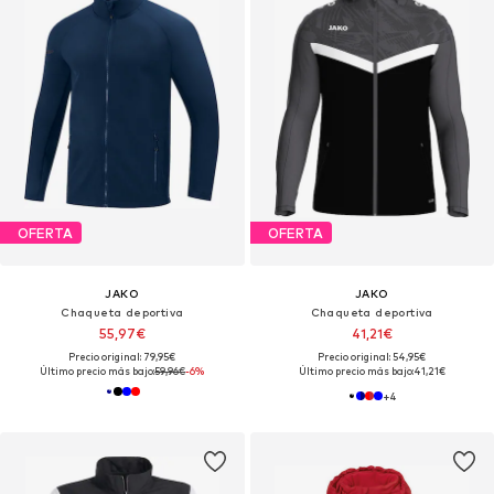
OFERTA
OFERTA
JAKO
JAKO
Chaqueta deportiva
Chaqueta deportiva
55,97€
41,21€
Precio original: 79,95€
Precio original: 54,95€
Último precio más bajo:
59,96€
-6%
Último precio más bajo:
41,21€
+
4