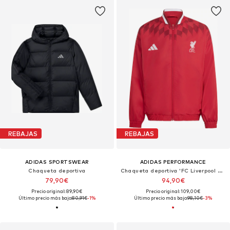
REBAJAS
REBAJAS
ADIDAS SPORTSWEAR
ADIDAS PERFORMANCE
Chaqueta deportiva
Chaqueta deportiva 'FC Liverpool Stadium'
79,90€
94,90€
Precio original: 89,90€
Precio original: 109,00€
Último precio más bajo:
80,91€
-1%
Último precio más bajo:
98,10€
-3%