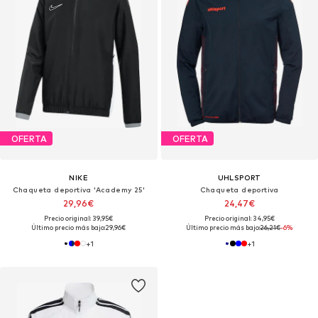
OFERTA
OFERTA
NIKE
UHLSPORT
Chaqueta deportiva 'Academy 25'
Chaqueta deportiva
29,96€
24,47€
Precio original: 39,95€
Precio original: 34,95€
Último precio más bajo:
29,96€
Último precio más bajo:
26,21€
-6%
+
1
+
1