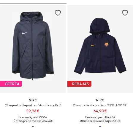
OFERTA
REBAJAS
NIKE
NIKE
Chaqueta deportiva 'Academy Pro'
Chaqueta deportiva 'FCB ACDPR'
59,96€
64,90€
Precio original: 79,95€
Precio original: 84,90€
Último precio más bajo:
59,96€
Último precio más bajo:
52,43€