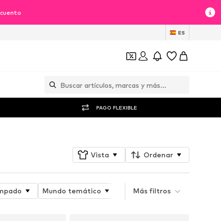
scuento
ES
PAGO FLEXIBLE
Vista
Ordenar
mpado
Mundo temático
Atributo del producto
Más filtros