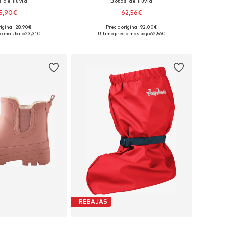
 de lluvia
Botas de lluvia
5,90€
62,56€
riginal: 28,90€
Precio original: 92,00€
en muchas tallas
Tallas disponibles: 30,5, 35,5, 37, 39, 41
o más bajo:
23,31€
Último precio más bajo:
62,56€
 a la cesta
Añadir a la cesta
REBAJAS