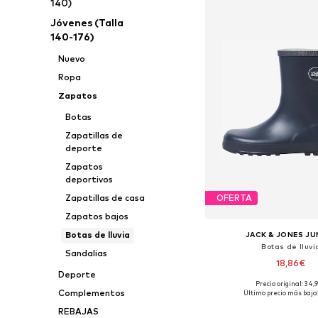
140)
Jóvenes (Talla
140-176)
Nuevo
Ropa
Zapatos
Botas
Zapatillas de
deporte
Zapatos
deportivos
Zapatillas de casa
OFERTA
Zapatos bajos
Botas de lluvia
JACK & JONES JU
Botas de lluvi
Sandalias
18,86€
Deporte
+
2
Precio original: 34,
Disponible en muchas
Complementos
Último precio más bajo:
Añadir a la c
REBAJAS