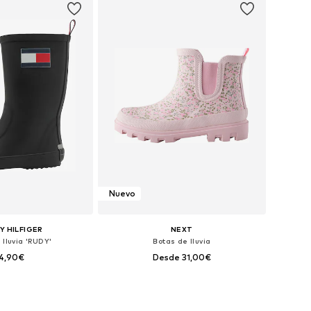
Nuevo
 HILFIGER
NEXT
 lluvia 'RUDY'
Botas de lluvia
4,90€
Desde 31,00€
en muchas tallas
Disponible en muchas tallas
 a la cesta
Añadir a la cesta