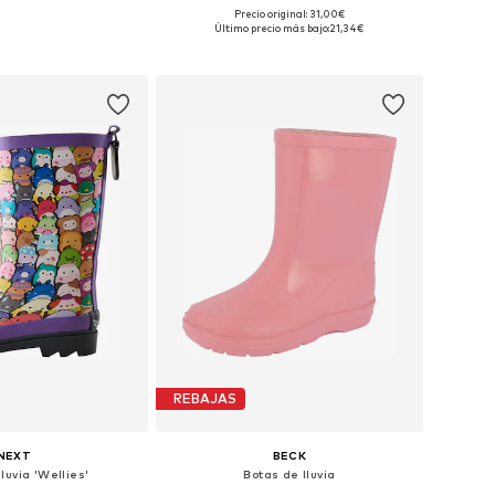
Precio original: 31,00€
en muchas tallas
Disponible en muchas tallas
Último precio más bajo:
21,34€
 a la cesta
Añadir a la cesta
REBAJAS
NEXT
BECK
luvia 'Wellies'
Botas de lluvia