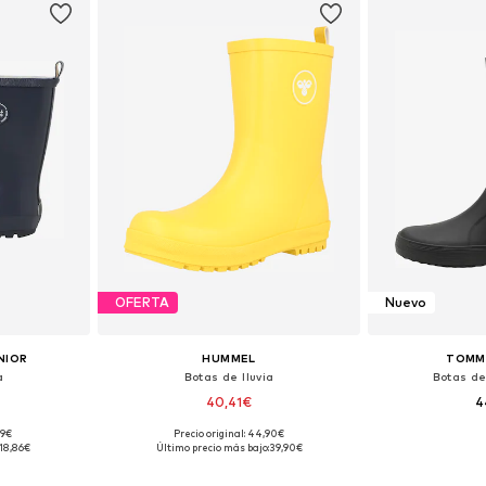
OFERTA
Nuevo
NIOR
HUMMEL
TOMMY
a
Botas de lluvia
Botas de
40,41€
4
+
1
99€
Precio original: 44,90€
 tallas
Disponible en muchas tallas
Disponible 
18,86€
Último precio más bajo:
39,90€
esta
Añadir a la cesta
Añadir