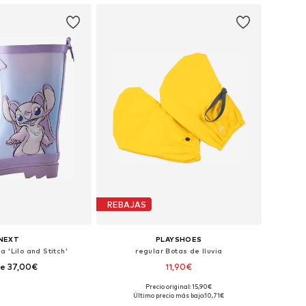
REBAJAS
NEXT
PLAYSHOES
a 'Lilo and Stitch'
regular Botas de lluvia
e 37,00€
11,90€
+
1
Precio original: 15,90€
en muchas tallas
Tallas disponibles: 30-34, 34-38
Último precio más bajo:
10,71€