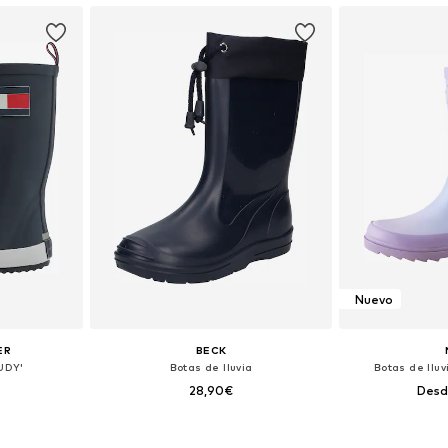
Nuevo
ER
BECK
RUDY'
Botas de lluvia
Botas de lluvi
28,90€
Desd
 tallas
Disponible en muchas tallas
Disponible 