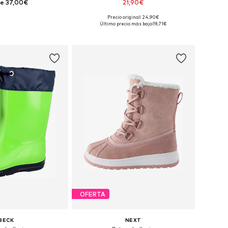
e 37,00€
21,90€
+
6
Precio original: 24,90€
en muchas tallas
Disponible en muchas tallas
Último precio más bajo:
19,71€
 a la cesta
Añadir a la cesta
OFERTA
BECK
NEXT