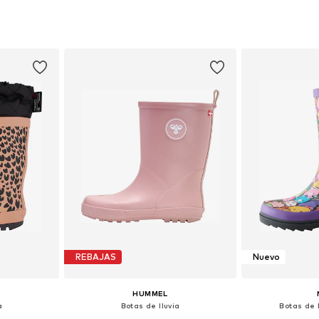
 tallas
Disponible en muchas tallas
Disponible 
esta
Añadir a la cesta
Añadir
REBAJAS
Nuevo
HUMMEL
a
Botas de lluvia
Botas de l