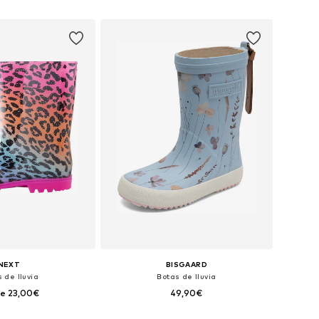
 a la cesta
Añadir a la cesta
NEXT
BISGAARD
 de lluvia
Botas de lluvia
e 23,00€
49,90€
en muchas tallas
Disponible en muchas tallas