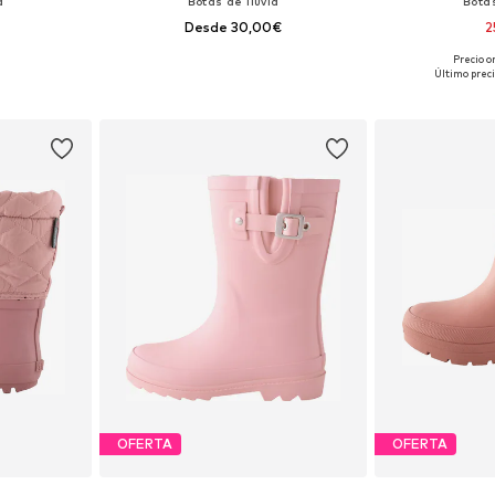
a
Botas de lluvia
Botas
Desde 30,00€
2
Precio o
 tallas
Disponible en muchas tallas
Disponible 
Último preci
esta
Añadir a la cesta
Añadir
OFERTA
OFERTA