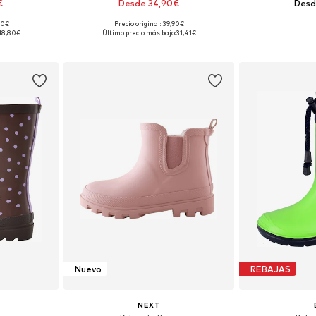
€
Desde 34,90€
Desd
+
1
00€
Precio original: 39,90€
 tallas
Disponible en muchas tallas
Disponible 
18,80€
Último precio más bajo:
31,41€
esta
Añadir a la cesta
Añadir
Nuevo
REBAJAS
NEXT