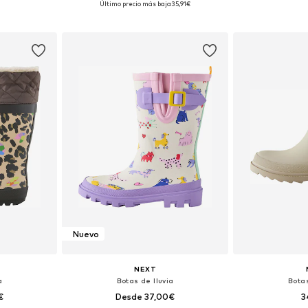
Último precio más bajo:
35,91€
esta
Añadir a la cesta
Añadir
Nuevo
NEXT
a
Botas de lluvia
Botas
€
Desde 37,00€
3