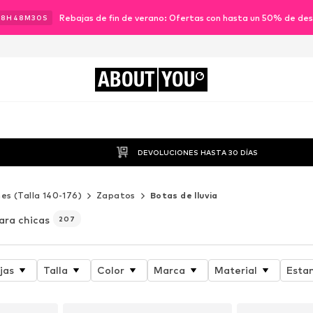
Rebajas de fin de verano: Ofertas con hasta un 50% de de
18
H
48
M
28
S
ABOUT
YOU
DEVOLUCIONES HASTA 30 DÍAS
es (Talla 140-176)
Zapatos
Botas de lluvia
ara chicas
207
jas
Talla
Color
Marca
Material
Esta