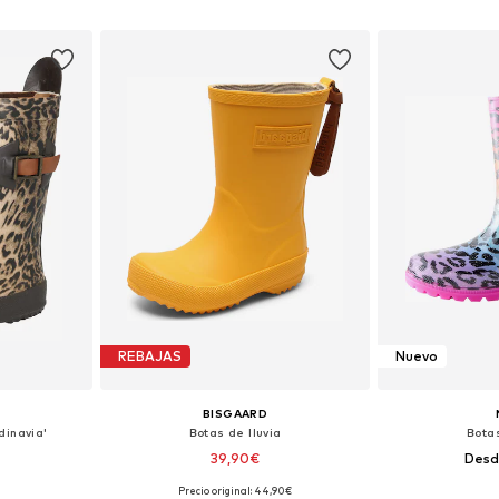
esta
Añadir a la cesta
Añadir
REBAJAS
Nuevo
BISGAARD
dinavia'
Botas de lluvia
Botas
39,90€
Desd
Precio original: 44,90€
 tallas
Disponible en muchas tallas
Disponible 