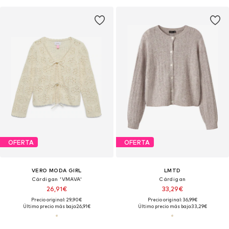
OFERTA
OFERTA
VERO MODA GIRL
LMTD
Cárdigan 'VMAVA'
Cárdigan
26,91€
33,29€
Precio original: 29,90€
Precio original: 36,99€
Último precio más bajo:
26,91€
Último precio más bajo:
33,29€