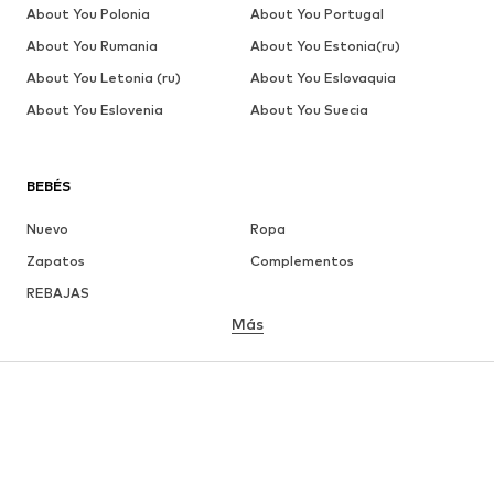
About You Polonia
About You Portugal
About You Rumania
About You Estonia(ru)
About You Letonia (ru)
About You Eslovaquia
About You Eslovenia
About You Suecia
BEBÉS
Nuevo
Ropa
Zapatos
Complementos
REBAJAS
Más
NIÑAS
Infantil (Talla 92-140)
Jóvenes (Talla 140-176)
NIÑOS
Infantil (Talla 92-140)
Jóvenes (Talla 140-176)