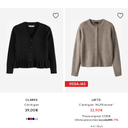
REBAJAS
CLARKS
LMTD
Cárdigan
Cárdigan 'NLFKleave'
39,00€
32,90€
Precio original: 37,90€
+
3
Último precio más bajo:
36,99€
-11%
+
1