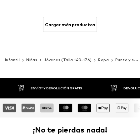
Cargar más productos
Infantil
Niñas
Jóvenes (Talla 140-176)
Ropa
Punto y sudaderas
DEVOLUCIONES HASTA 30 DÍAS
P
¡No te pierdas nada!