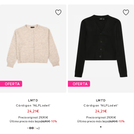
OFERTA
OFERTA
LMTD
LMTD
Cárdigan 'NLFLodet'
Cárdigan 'NLFLodet'
24,21€
24,21€
Precio original: 29,90€
Precio original: 29,90€
Último precio más bajo:
26,90€
-10%
Último precio más bajo:
26,90€
-10%
+
2