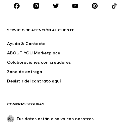
MARCAS
Nike Sportswear
ADIDAS ORIGINALS
PUMA
CONVERSE
SERVICIO DE ATENCIÓN AL CLIENTE
Liewood
NAME IT
Ayuda & Contacto
ASICS
Grunland
ABOUT YOU Marketplace
Colaboraciones con creadores
Zona de entrega
Desistir del contrato aquí 
COMPRAS SEGURAS
Tus datos están a salvo con nosotros