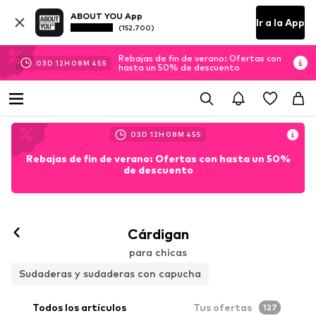
ABOUT YOU App
Ir a la App
(152.700)
Rebajas de fin de verano: Ofertas con
03
D
12
H
08
M
43
S
hasta un 50% de descuento
03
D
12
H
08
M
43
S
Rebajas de fin de verano: Ofertas con hasta un 50%
de descuento
Cárdigan
para chicas
Sudaderas y sudaderas con capucha
Todos los artículos
Tus ofertas
127