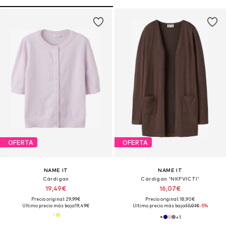
OFERTA
OFERTA
NAME IT
NAME IT
Cárdigan
Cárdigan 'NKFVICTI'
19,49€
16,07€
Precio original: 29,99€
Precio original: 18,90€
Último precio más bajo:
19,49€
Último precio más bajo:
17,01€
-5%
+
1