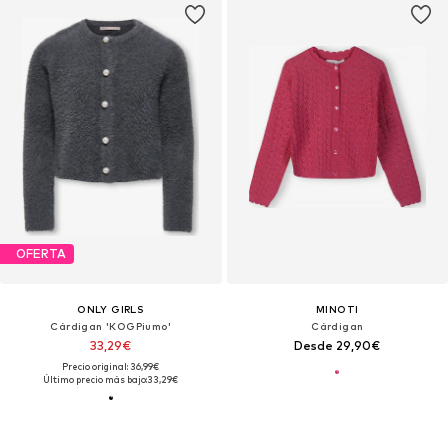
OFERTA
ONLY GIRLS
MINOTI
Cárdigan 'KOGPiumo'
Cárdigan
33,29€
Desde 29,90€
Precio original: 36,99€
Último precio más bajo:
33,29€