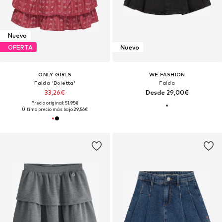
Nuevo
OFERTA
Nuevo
ONLY GIRLS
WE FASHION
Falda 'Boletta'
Falda
33,26€
Desde 29,00€
Precio original: 51,95€
Último precio más bajo:
29,56€