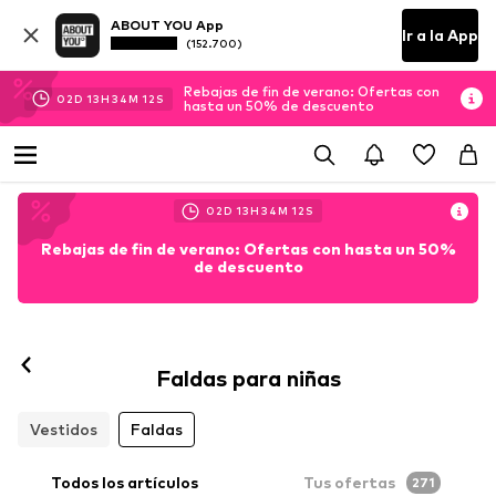
ABOUT YOU App
Ir a la App
(152.700)
Rebajas de fin de verano: Ofertas con
02
D
13
H
34
M
11
S
hasta un 50% de descuento
02
D
13
H
34
M
11
S
Rebajas de fin de verano: Ofertas con hasta un 50%
de descuento
Faldas para niñas
Vestidos
Faldas
Todos los artículos
Tus ofertas
271