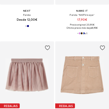
NEXT
NAME IT
Falda
Falda 'NKFVinaya'
Desde 12,00€
17,90€
Precio original: 20,90€
Último precio más bajo:
8,95€
+
1
REBAJAS
REBAJAS