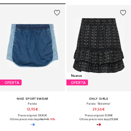
Nuevo
OFERTA
OFERTA
NIKE SPORTSWEAR
ONLY GIRLS
Falda
Falda 'Boletta'
13,95€
29,56€
Precio original: 39,90€
Precio original: 51,95€
Último precio más bajo:
16,74€
-16%
Último precio más bajo:
29,56€