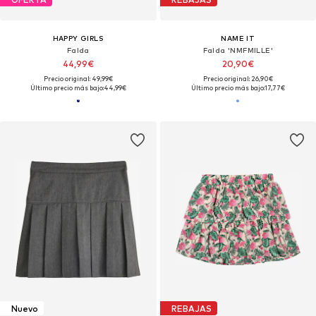
HAPPY GIRLS
NAME IT
Falda
Falda 'NMFMILLE'
44,99€
20,90€
Precio original: 49,99€
Precio original: 26,90€
Último precio más bajo:
44,99€
Último precio más bajo:
17,77€
Nuevo
REBAJAS