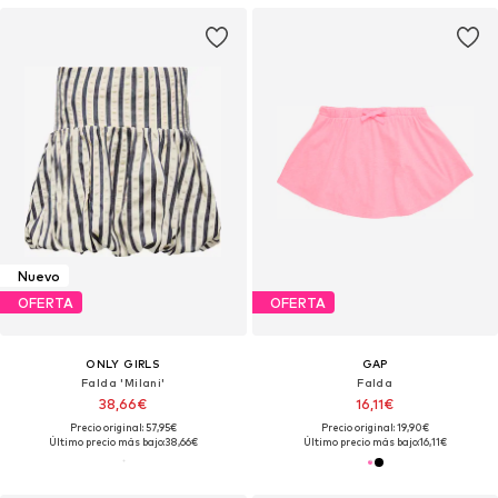
Nuevo
OFERTA
OFERTA
ONLY GIRLS
GAP
Falda 'Milani'
Falda
38,66€
16,11€
Precio original: 57,95€
Precio original: 19,90€
Último precio más bajo:
38,66€
Último precio más bajo:
16,11€