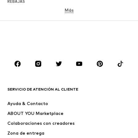
REBAJAS
Más
NIÑAS
Infantil (Talla 92-140)
Jóvenes (Talla 140-176)
NIÑOS
Infantil (Talla 92-140)
Jóvenes (Talla 140-176)
MARCAS
Nike Sportswear
ADIDAS ORIGINALS
PUMA
Liewood
SERVICIO DE ATENCIÓN AL CLIENTE
NAME IT
ELEMENT
Ayuda & Contacto
FC Barcelona
Mister Tee
ABOUT YOU Marketplace
Colaboraciones con creadores
Zona de entrega