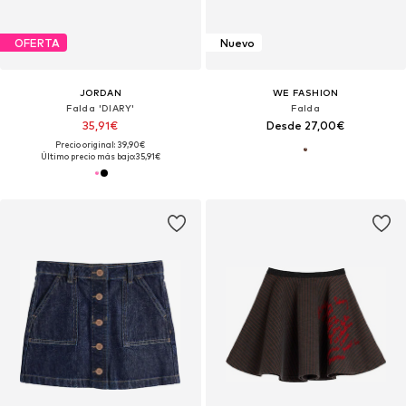
OFERTA
Nuevo
JORDAN
WE FASHION
Falda 'DIARY'
Falda
35,91€
Desde 27,00€
Precio original: 39,90€
Último precio más bajo:
35,91€