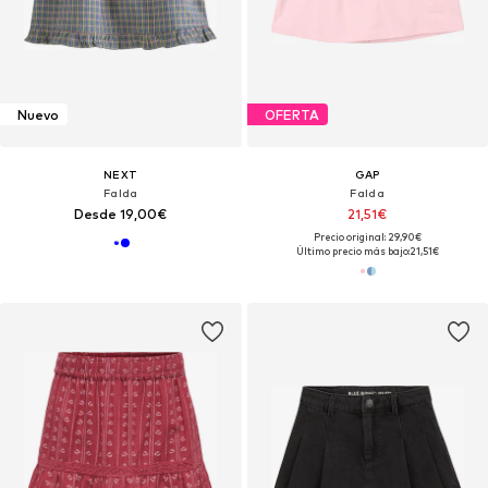
Nuevo
OFERTA
NEXT
GAP
Falda
Falda
Desde 19,00€
21,51€
Precio original: 29,90€
Último precio más bajo:
21,51€