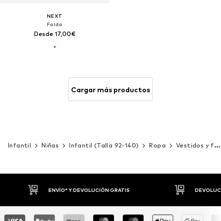
NEXT
Falda
Desde 17,00€
Cargar más productos
Infantil
Niñas
Infantil (Talla 92-140)
Ropa
Vestidos y faldas
DEVOLUCIONES HASTA 30 DÍAS
P