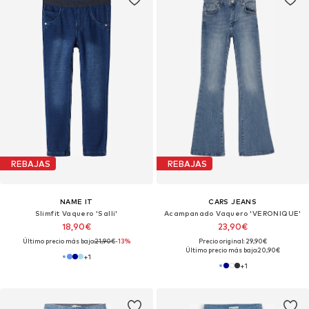
REBAJAS
REBAJAS
NAME IT
CARS JEANS
Slimfit Vaquero 'Salli'
Acampanado Vaquero 'VERONIQUE'
18,90€
23,90€
Último precio más bajo:
21,90€
-13%
Precio original: 29,90€
Último precio más bajo:
20,90€
+
1
+
1