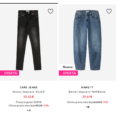
Nuevo
OFERTA
OFERTA
CARS JEANS
NAME IT
Skinny Vaquero 'ELIZA'
Barrel Vaquero 'NKFBella'
10,45€
29,61€
Precio original: 29,90€
Último precio más bajo:
32,90€
-10%
Último precio más bajo:
19,12€
-45%