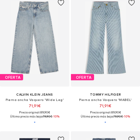
OFERTA
OFERTA
CALVIN KLEIN JEANS
TOMMY HILFIGER
Pierna ancha Vaquero 'Wide Leg'
Pierna ancha Vaquero 'MABEL'
71,91€
71,91€
Precio original: 89,90€
Precio original: 89,90€
Último precio más bajo:
79,90€
-10%
Último precio más bajo:
79,90€
-10%