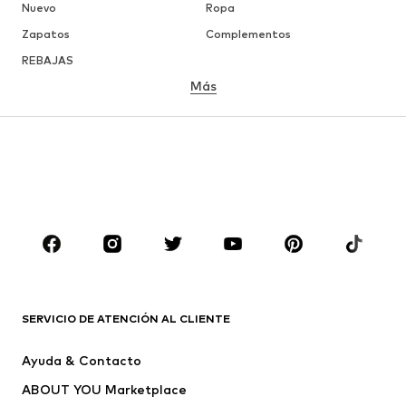
Nuevo
Ropa
Zapatos
Complementos
REBAJAS
Más
NIÑAS
Infantil (Talla 92-140)
Jóvenes (Talla 140-176)
NIÑOS
Infantil (Talla 92-140)
Jóvenes (Talla 140-176)
MARCAS
Nike Sportswear
ADIDAS ORIGINALS
PUMA
Liewood
SERVICIO DE ATENCIÓN AL CLIENTE
NAME IT
ELEMENT
Ayuda & Contacto
FC Barcelona
Mister Tee
ABOUT YOU Marketplace