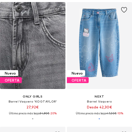
Nuevo
Nuevo
OFERTA
OFERTA
ONLY GIRLS
NEXT
Barrel Vaquero 'KOGTAYLOR'
Barrel Vaquero
27,92€
Desde 42,30€
Último precio más bajo:
34,90€
-20%
Último precio más bajo:
47,00€
-10%