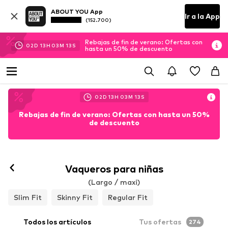
ABOUT YOU App
Ir a la App
(152.700)
Rebajas de fin de verano: Ofertas con
02
D
13
H
03
M
12
S
hasta un 50% de descuento
02
D
13
H
03
M
12
S
Rebajas de fin de verano: Ofertas con hasta un 50%
de descuento
Vaqueros para niñas
(Largo / maxi)
Slim Fit
Skinny Fit
Regular Fit
Todos los artículos
Tus ofertas
274