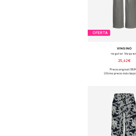
OFERTA
VINGINO
regular Vaque
25,42€
Precio original: 59,
Tallas disponibles: 1
Último precio más bajo:
Añadir a la c