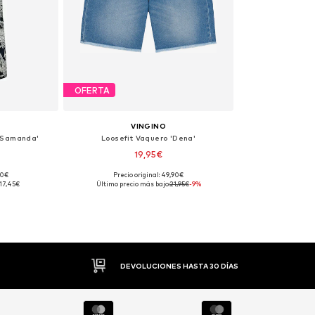
OFERTA
VINGINO
 'Samanda'
Loosefit Vaquero 'Dena'
19,95€
90€
Precio original: 49,90€
52, 164
Tallas disponibles: 152, 164
17,45€
Último precio más bajo:
21,95€
-9%
esta
Añadir a la cesta
PAGO FLEXIBLE