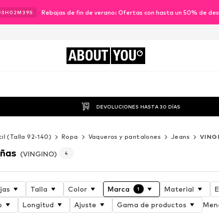
Rebajas de fin de verano: Ofertas con hasta un 50% de de
03
H
02
M
37
S
ABOUT
YOU
DEVOLUCIONES HASTA 30 DÍAS
til (Talla 92-140)
Ropa
Vaqueros y pantalones
Jeans
VING
iñas
(VINGINO)
4
jas
Talla
Color
Marca
Material
E
1
o
Longitud
Ajuste
Gama de productos
Meno