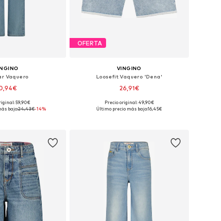
OFERTA
INGINO
VINGINO
ar Vaquero
Loosefit Vaquero 'Dena'
0,94€
26,91€
riginal: 59,90€
Precio original: 49,90€
sponibles: 128
Tallas disponibles: 140, 146
ás bajo:
24,43€
-14%
Último precio más bajo:
16,45€
 a la cesta
Añadir a la cesta