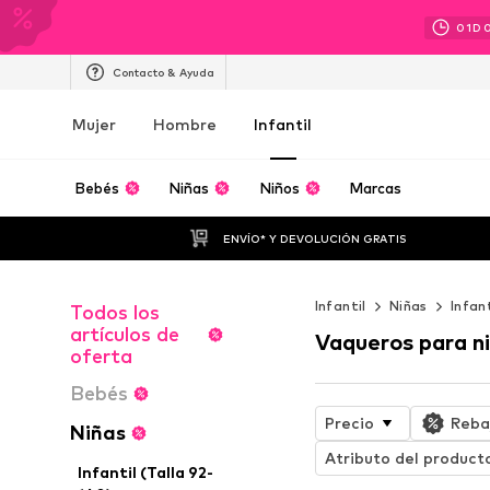
01
D
Contacto & Ayuda
Mujer
Hombre
Infantil
Bebés
Niñas
Niños
Marcas
ENVÍO* Y DEVOLUCIÓN GRATIS
Infantil
Niñas
Infan
Todos los
artículos de
Vaqueros para n
oferta
Bebés
Precio
Reba
Niñas
Atributo del product
Infantil (Talla 92-