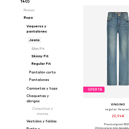
140)
Nuevo
Ropa
Vaqueros y
pantalones
Jeans
Slim Fit
Skinny Fit
Regular Fit
Pantalón corto
Pantalones
Camisetas y tops
OFERTA
Chaquetas y
abrigos
VINGINO
Conjuntos y
regular Vaque
monos
20,94€
Vestidos y faldas
Precio original: 59,
Tallas disponibles
Último precio más bajo:
24
Punto y