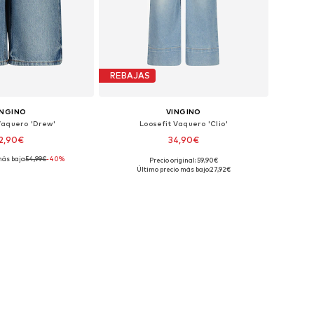
REBAJAS
INGINO
VINGINO
Vaquero 'Drew'
Loosefit Vaquero 'Clio'
2,90€
34,90€
más bajo:
54,99€
-40%
Precio original: 59,90€
onibles: 170-176
Tallas disponibles: 152
Último precio más bajo:
27,92€
 a la cesta
Añadir a la cesta