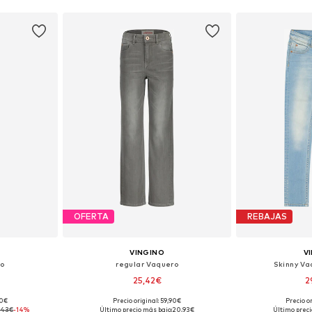
OFERTA
REBAJAS
VINGINO
V
ro
regular Vaquero
Skinny Va
25,42€
2
90€
Precio original: 59,90€
Precio o
: 128
Tallas disponibles: 128, 140
Tallas disp
,43€
-14%
Último precio más bajo:
20,93€
Último preci