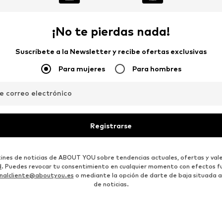
¡No te pierdas nada!
Suscríbete a la Newsletter y recibe ofertas exclusivas
Para mujeres
Para hombres
de correo electrónico
Registrarse
etines de noticias de ABOUT YOU sobre tendencias actuales, ofertas y vale
d
. Puedes revocar tu consentimiento en cualquier momento con efectos fu
nalcliente@aboutyou.es
o mediante la opción de darte de baja situada al
de noticias.