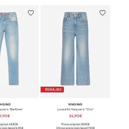
REBAJAS
INGINO
VINGINO
quero 'Bettine'
Loosefit Vaquero 'Clio'
9,90€
34,90€
riginal: 49,90€
Precio original: 59,90€
onibles: 170-176
Tallas disponibles: 152
o más bajo:
24,90€
Último precio más bajo:
27,92€