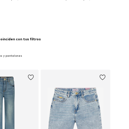
 a la cesta
Añadir a la cesta
inciden con tus filtros
os y pantalones