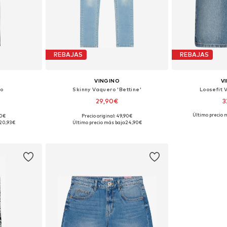
REBAJAS
REBAJAS
VINGINO
V
ro
Skinny Vaquero 'Bettine'
Loosefit 
29,90€
3
Último precio 
90€
Precio original: 49,90€
28, 140
Tallas disponibles: 170-176
Tallas disp
20,93€
Último precio más bajo:
24,90€
esta
Añadir a la cesta
Añadir