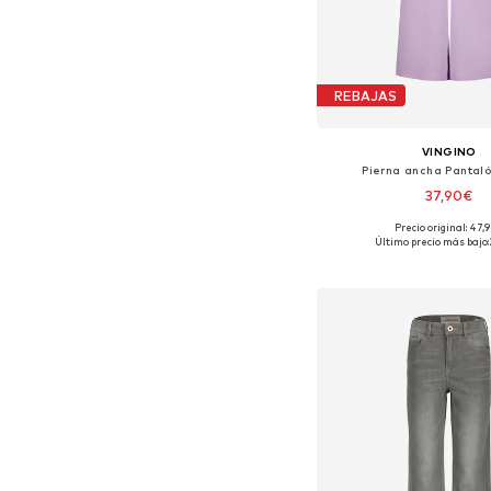
REBAJAS
VINGINO
Pierna ancha Pantaló
37,90€
Precio original: 47,
Tallas disponibles: 1
Último precio más bajo:
Añadir a la c