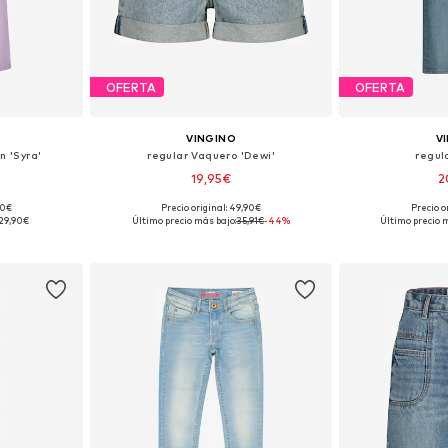
OFERTA
OFERTA
VINGINO
V
n 'Syra'
regular Vaquero 'Dewi'
regul
19,95€
2
90€
Precio original: 49,90€
Precio o
30, 172
Tallas disponibles: 140, 152
Tallas di
29,90€
Último precio más bajo:
35,91€
-44%
Último precio m
esta
Añadir a la cesta
Añadir