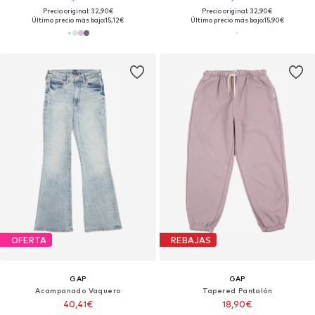
Precio original: 32,90€
Precio original: 32,90€
Último precio más bajo:
15,12€
Último precio más bajo:
15,90€
OFERTA
REBAJAS
GAP
GAP
Acampanado Vaquero
Tapered Pantalón
40,41€
18,90€