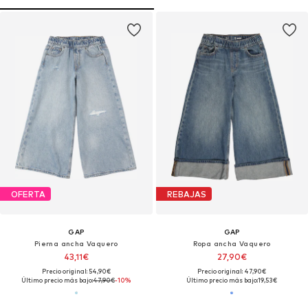
OFERTA
REBAJAS
GAP
GAP
Pierna ancha Vaquero
Ropa ancha Vaquero
43,11€
27,90€
Precio original: 54,90€
Precio original: 47,90€
Último precio más bajo:
47,90€
-10%
Último precio más bajo:
19,53€