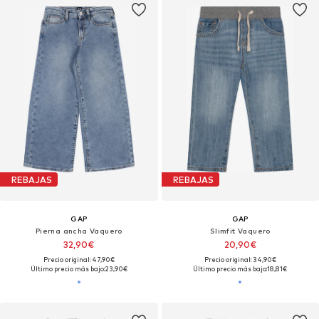
REBAJAS
REBAJAS
GAP
GAP
Pierna ancha Vaquero
Slimfit Vaquero
32,90€
20,90€
Precio original: 47,90€
Precio original: 34,90€
Último precio más bajo:
23,90€
Último precio más bajo:
18,81€