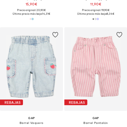
15,90€
11,90€
Precio original: 20,90€
Precio original: 19,90€
Último precio más bajo:
14,31€
Último precio más bajo:
8,34€
REBAJAS
REBAJAS
GAP
GAP
Barrel Vaquero
Barrel Pantalón