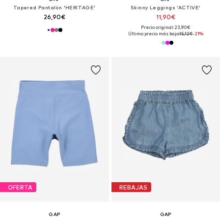
Tapered Pantalón 'HERITAGE'
Skinny Leggings 'ACTIVE'
26,90€
11,90€
Precio original: 23,90€
Último precio más bajo:
15,12€
-21%
OFERTA
REBAJAS
GAP
GAP