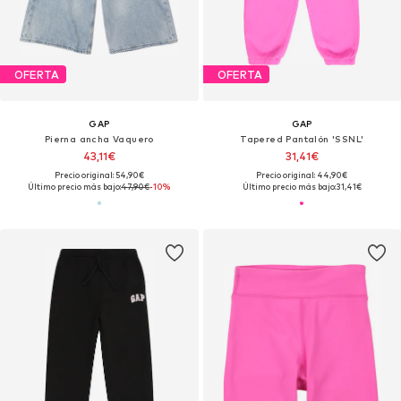
OFERTA
OFERTA
GAP
GAP
Pierna ancha Vaquero
Tapered Pantalón 'SSNL'
43,11€
31,41€
Precio original: 54,90€
Precio original: 44,90€
Último precio más bajo:
47,90€
-10%
Último precio más bajo:
31,41€