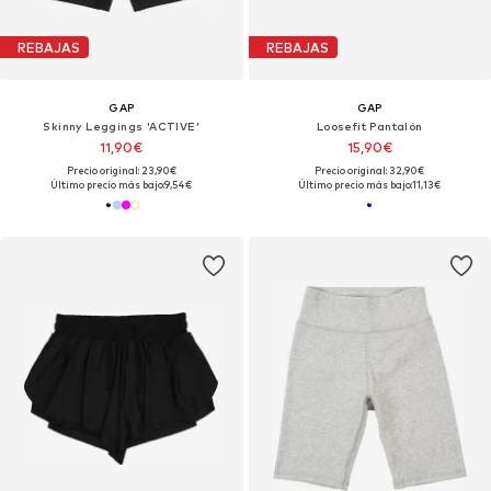
REBAJAS
REBAJAS
GAP
GAP
Skinny Leggings 'ACTIVE'
Loosefit Pantalón
11,90€
15,90€
Precio original: 23,90€
Precio original: 32,90€
Último precio más bajo:
9,54€
Último precio más bajo:
11,13€