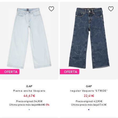
OFERTA
OFERTA
GAP
GAP
Pierna ancha Vaquero
regular Vaquero 'STRIDE'
46,67€
22,41€
Precio original: 54,90€
Precio original: 42,90€
Último precio más bajo:
49,41€
-5%
Último precio más bajo:
17,43€