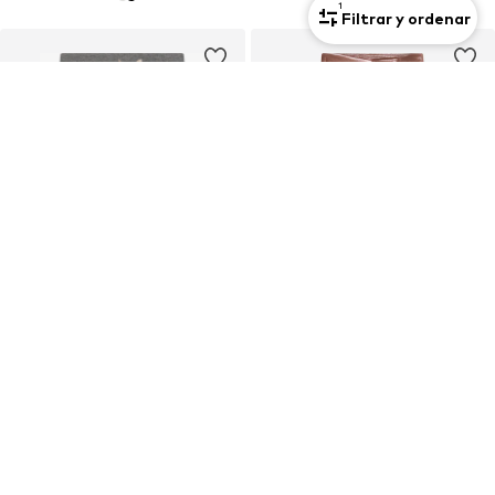
1
Filtrar y ordenar
REBAJAS
REBAJAS
GAP
GAP
Slimfit Vaquero
Skinny Leggings
20,90€
18,90€
Precio original: 34,90€
Precio original: 32,90€
Último precio más bajo:
18,81€
Último precio más bajo:
13,23€