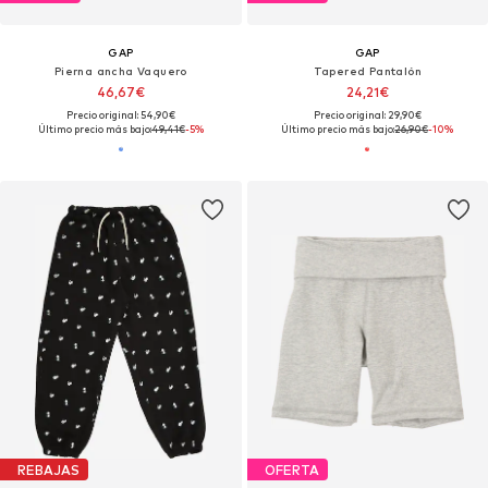
GAP
GAP
Pierna ancha Vaquero
Tapered Pantalón
46,67€
24,21€
Precio original: 54,90€
Precio original: 29,90€
Último precio más bajo:
49,41€
-5%
Último precio más bajo:
26,90€
-10%
REBAJAS
OFERTA