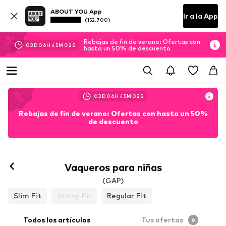
ABOUT YOU App
Ir a la App
(152.700)
Rebajas de fin de verano: Ofertas con
03
D
06
H
45
M
00
S
hasta un 50% de descuento
03
D
06
H
45
M
00
S
Rebajas de fin de verano: Ofertas con hasta un 50%
de descuento
Vaqueros para niñas
(GAP)
Slim Fit
Skinny Fit
Regular Fit
Todos los artículos
Tus ofertas
6