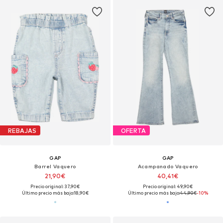
REBAJAS
OFERTA
GAP
GAP
Barrel Vaquero
Acampanado Vaquero
21,90€
40,41€
Precio original: 37,90€
Precio original: 49,90€
Último precio más bajo:
18,90€
Último precio más bajo:
44,90€
-10%