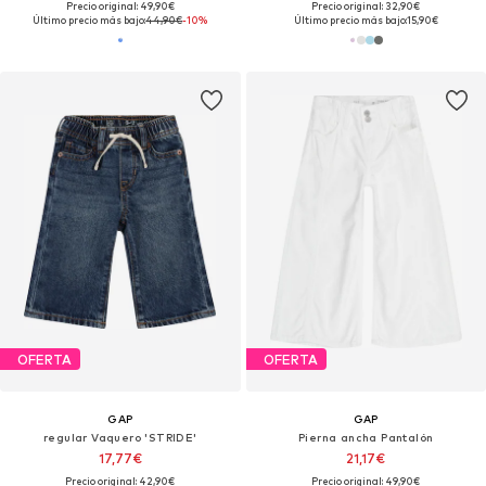
Precio original: 49,90€
Precio original: 32,90€
Último precio más bajo:
44,90€
-10%
Último precio más bajo:
15,90€
OFERTA
OFERTA
GAP
GAP
regular Vaquero 'STRIDE'
Pierna ancha Pantalón
17,77€
21,17€
Precio original: 42,90€
Precio original: 49,90€