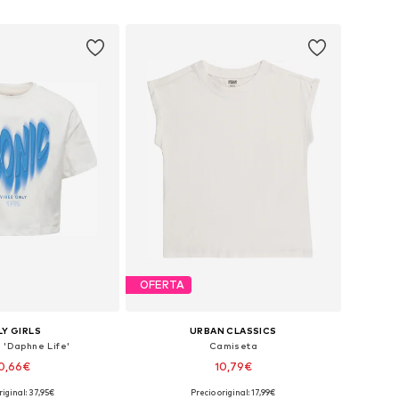
 a la cesta
Añadir a la cesta
OFERTA
Y GIRLS
URBAN CLASSICS
 'Daphne Life'
Camiseta
0,66€
10,79€
+
5
riginal: 37,95€
Precio original: 17,99€
en muchas tallas
Tallas disponibles: 110-116, 134-140, 146-152, 158-164