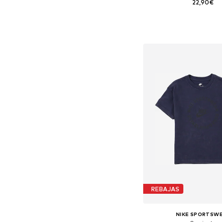
22,90€
+
4
Añadir a la c
REBAJAS
NIKE SPORTSW