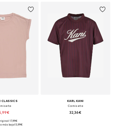
 CLASSICS
KARL KANI
miseta
Camiseta
5,99€
32,36€
+
5
riginal: 17,99€
en muchas tallas
Tallas disponibles: 110-116, 122-128, 134-140, 146-152
io más bajo:
13,99€