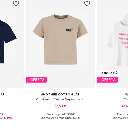
pack de 2
OFERTA
OFERTA
EAR
ANOTHER COTTON LAB
N
Camiseta 'Cacao Department'
Ca
23,94€
Des
90€
Precio original: 39,90€
Precio o
 tallas
Disponible en muchas tallas
,94€
-16%
Último precio más bajo:
23,94€
Último prec
esta
Añadir a la cesta
Añadir