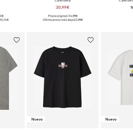
Camiseta
Camiset
20,99€
1
90€
Precio original: 34,99€
 tallas
Tallas disponibles: 134-140, 146-152, 158-164
10,14€
Último precio más bajo:
20,99€
esta
Añadir a la cesta
Añadir
Nuevo
Nuevo