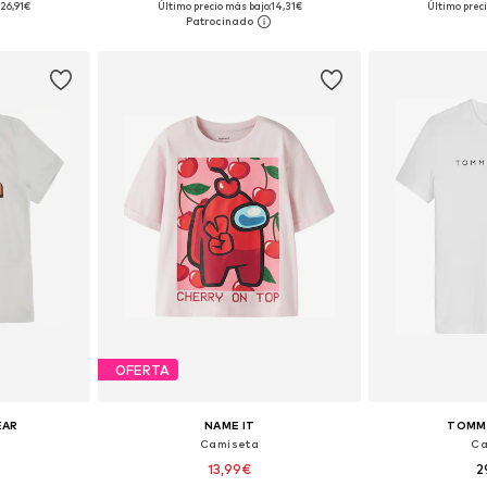
26,91€
Último precio más bajo:
14,31€
Último preci
esta
Añadir a la cesta
Añadir
OFERTA
EAR
NAME IT
TOMMY
Camiseta
Ca
13,99€
2