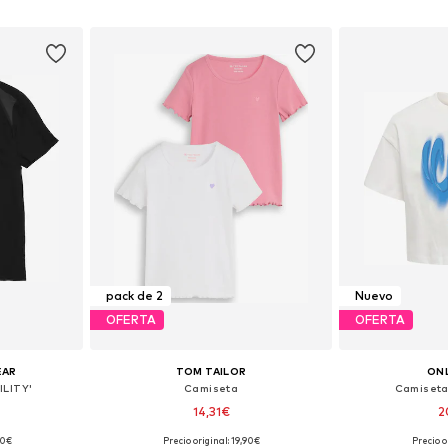
esta
Añadir a la cesta
Añadir
pack de 2
Nuevo
OFERTA
OFERTA
EAR
TOM TAILOR
ONL
ILITY'
Camiseta
Camiseta
14,31€
2
90€
Precio original: 19,90€
Precio o
Tallas disponibles: 122-128, 128-138, 138-147, 147-158
Tallas disponibles: 92-98, 104-110, 116-122, 128-134
Disponible 