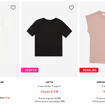
OFERTA
REBAJAS
EAR
LMTD
URBAN
'
Camiseta 'Fagen'
Ca
Desde 8,91€
1
,90€
-10%
Precio original: 16,99€
Precio o
 tallas
Disponible en muchas tallas
Disponible 
Último precio más bajo:
4,95€
Último prec