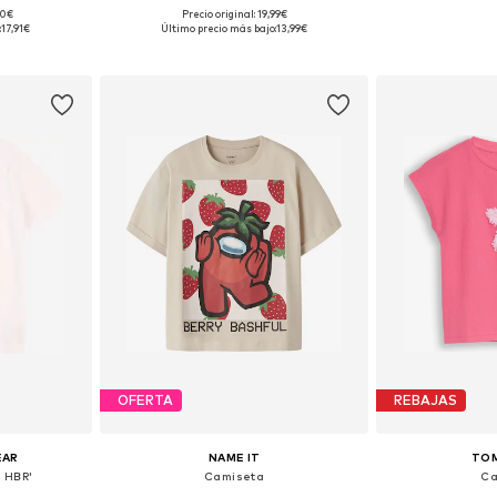
90€
Precio original: 19,99€
28, 128-138
Tallas disponibles: 122-128, 134-140, 146-152, 158-164
Disponible 
:
17,91€
Último precio más bajo:
13,99€
esta
Añadir a la cesta
Añadir
OFERTA
REBAJAS
EAR
NAME IT
TOM
 HBR'
Camiseta
Ca