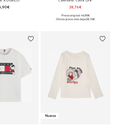
a 'KOGBILLY'
Camiseta 'Loise Life'
6,90€
28,76€
Precio original: 46,95€
Tallas disponibles: 122-128, 134-140, 146-152, 158-164
Tallas disponibles: 122-128, 134-140, 146-152, 158-164
Último precio más bajo:
28,76€
 a la cesta
Añadir a la cesta
Nuevo