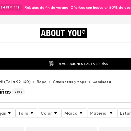
Rebajas de fin de verano: Ofertas con hasta un 50% de de
12
H
55
M
39
S
ABOUT
YOU
DEVOLUCIONES HASTA 30 DÍAS
til (Talla 92-140)
Ropa
Camisetas y tops
Camiseta
iñas
2162
jas
Talla
Color
Marca
Material
Esta