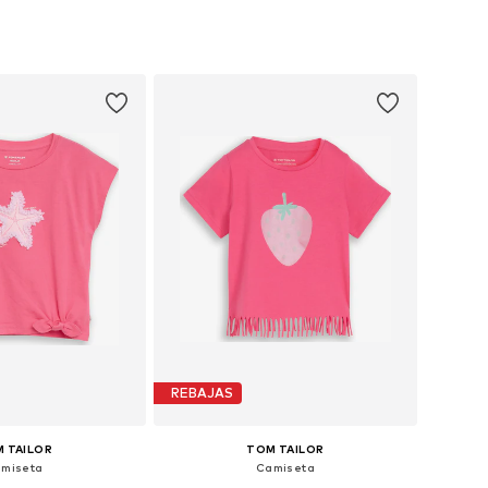
+
1
+
2
en muchas tallas
Disponible en muchas tallas
 a la cesta
Añadir a la cesta
REBAJAS
 TAILOR
TOM TAILOR
miseta
Camiseta