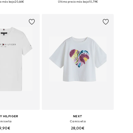
o más bajo:
20,66€
Último precio más bajo:
10,79€
 a la cesta
Añadir a la cesta
 HILFIGER
NEXT
miseta
Camiseta
9,90€
28,00€