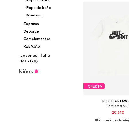
Ropa interior
Ropa de baño
Montaña
Zapatos
Deporte
Complementos
REBAJAS
Jóvenes (Talla
140-176)
Niños
OFERTA
NIKE SPORTSW
Camiseta 'JDI
20,61€
Último precio más bajo:
22
Disponible en muchas