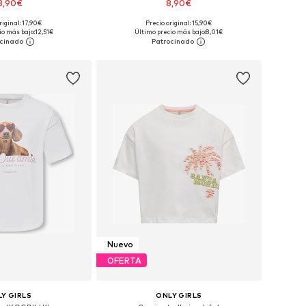
3,90€
8,90€
riginal: 17,90€
Precio original: 15,90€
Tallas disponibles: 104-110, 116-122, 128-134
Tallas disponibles: 104-110
io más bajo:
12,51€
Último precio más bajo:
8,01€
 a la cesta
Añadir a la cesta
Nuevo
OFERTA
Y GIRLS
ONLY GIRLS