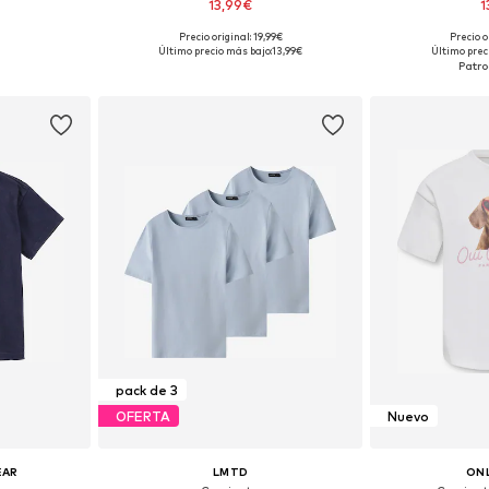
13,99€
1
Precio original: 19,99€
Precio o
Tallas disponibles: 122-128, 128-138, 138-147, 147-158
Tallas disponibles: 122-128, 134-140, 146-152, 158-164
Último precio más bajo:
13,99€
Último prec
esta
Añadir a la cesta
Añadir
pack de 3
OFERTA
Nuevo
EAR
LMTD
ONL