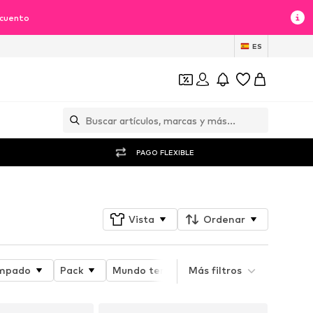
scuento
ES
PAGO FLEXIBLE
Vista
Ordenar
mpado
Pack
Mundo temático
Más filtros
Detalles
Atr