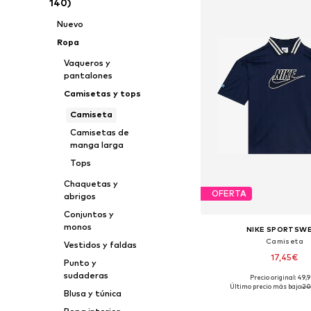
140)
Nuevo
Ropa
Vaqueros y
pantalones
Camisetas y tops
Camiseta
Camisetas de
manga larga
Tops
Chaquetas y
OFERTA
abrigos
Conjuntos y
monos
NIKE SPORTSW
Camiseta
Vestidos y faldas
17,45€
Punto y
sudaderas
Precio original: 49,
Disponible en muchas
Último precio más bajo:
20
Blusa y túnica
Añadir a la c