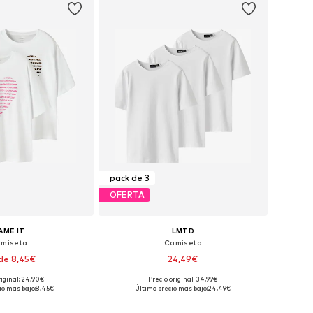
pack de 3
OFERTA
AME IT
LMTD
miseta
Camiseta
de 8,45€
24,49€
riginal: 24,90€
Precio original: 34,99€
Tallas disponibles: 122-128, 134-140, 158-164
Tallas disponibles: 134-140, 146-152, 158-164
io más bajo:
8,45€
Último precio más bajo:
24,49€
 a la cesta
Añadir a la cesta