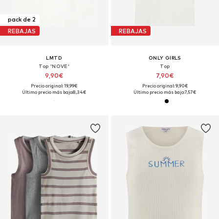
pack de 2
REBAJAS
REBAJAS
LMTD
ONLY GIRLS
Top 'NOVE'
Top
9,90€
7,90€
Precio original: 19,99€
Precio original: 9,90€
Último precio más bajo:
8,34€
Último precio más bajo:
7,57€