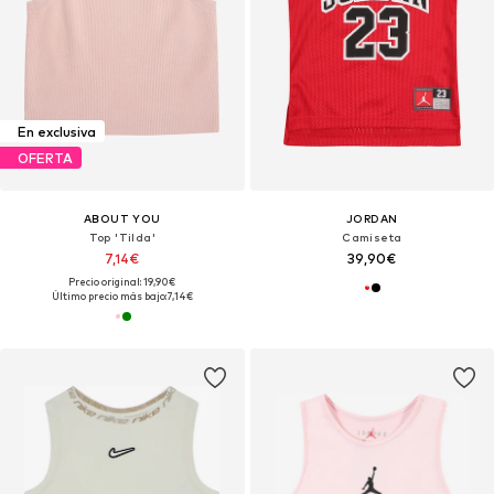
En exclusiva
OFERTA
ABOUT YOU
JORDAN
Top 'Tilda'
Camiseta
7,14€
39,90€
Precio original: 19,90€
Último precio más bajo:
7,14€