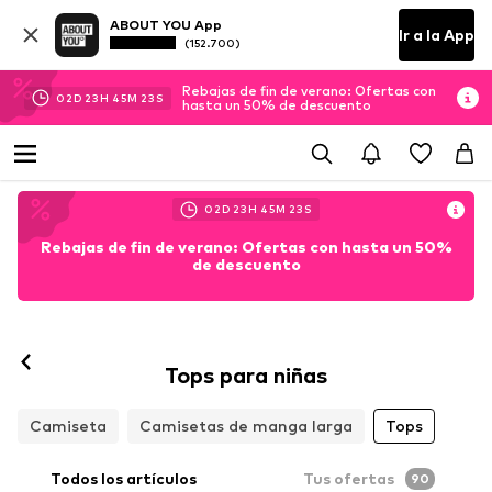
ABOUT YOU App
Ir a la App
(152.700)
Rebajas de fin de verano: Ofertas con
02
D
23
H
45
M
21
S
hasta un 50% de descuento
02
D
23
H
45
M
21
S
Rebajas de fin de verano: Ofertas con hasta un 50%
de descuento
Tops para niñas
Camiseta
Camisetas de manga larga
Tops
Todos los artículos
Tus ofertas
90