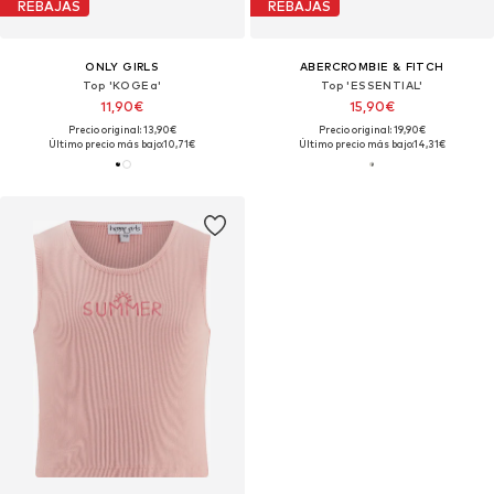
REBAJAS
REBAJAS
ONLY GIRLS
ABERCROMBIE & FITCH
Top 'KOGEa'
Top 'ESSENTIAL'
11,90€
15,90€
Precio original: 13,90€
Precio original: 19,90€
Último precio más bajo:
10,71€
Último precio más bajo:
14,31€