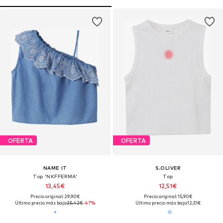
OFERTA
OFERTA
NAME IT
S.OLIVER
Top 'NKFFERMA'
Top
13,45€
12,51€
Precio original: 29,90€
Precio original: 15,90€
Último precio más bajo:
25,42€
-47%
Último precio más bajo:
12,51€