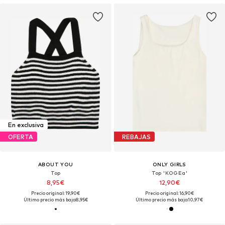
En exclusiva
OFERTA
REBAJAS
ABOUT YOU
ONLY GIRLS
Top
Top 'KOGEa'
8,95€
12,90€
Precio original: 19,90€
Precio original: 16,90€
Último precio más bajo:
8,95€
Último precio más bajo:
10,97€