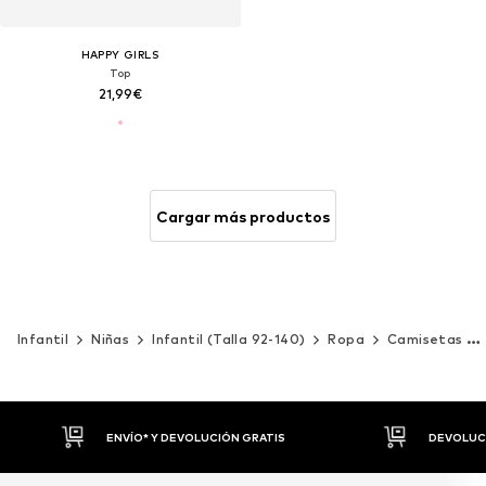
HAPPY GIRLS
Top
21,99€
Cargar más productos
Infantil
Niñas
Infantil (Talla 92-140)
Ropa
Camisetas y tops
DEVOLUCIONES HASTA 30 DÍAS
P