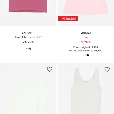
REBAJAS
EN FANT
LINDEX
Top ' ENT-shirt SS '
Top
24,95€
9,90€
Precio original: 12,90€
Último precio más bajo:
8,90€