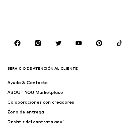
Infantil (Talla 92-140)
Jóvenes (Talla 140-176)
NIÑOS
Infantil (Talla 92-140)
Jóvenes (Talla 140-176)
MARCAS
Nike Sportswear
ADIDAS ORIGINALS
PUMA
CONVERSE
SERVICIO DE ATENCIÓN AL CLIENTE
Liewood
NAME IT
Ayuda & Contacto
Only Mini
UHLSPORT
ABOUT YOU Marketplace
Colaboraciones con creadores
Zona de entrega
Desistir del contrato aquí 