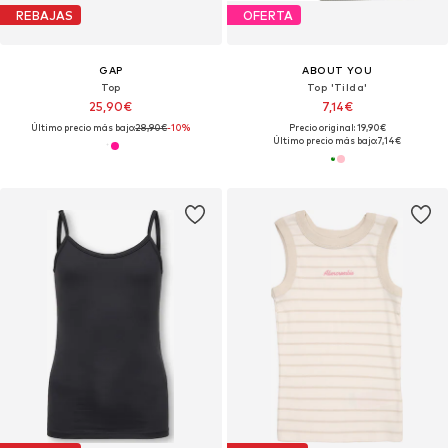
REBAJAS
OFERTA
GAP
ABOUT YOU
Top
Top 'Tilda'
25,90€
7,14€
Último precio más bajo:
28,90€
-10%
Precio original: 19,90€
Último precio más bajo:
7,14€