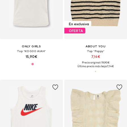
En exclusiva
OFERTA
ONLY GIRLS
ABOUT YOU
Top 'KOG30 AIAH'
Top 'Poppy'
15,90€
7,14€
Precio original: 19,90€
Último precio más bajo:
7,14€