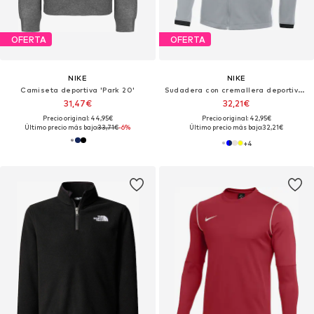
OFERTA
OFERTA
NIKE
NIKE
Camiseta deportiva 'Park 20'
Sudadera con cremallera deportiva 'Academy 25'
31,47€
32,21€
Precio original: 44,95€
Precio original: 42,95€
Último precio más bajo:
33,71€
-6%
Último precio más bajo:
32,21€
+
4