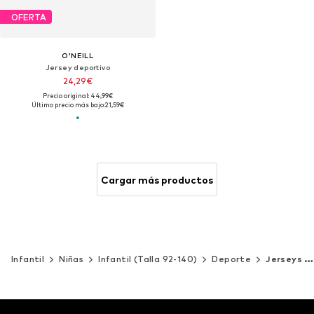
OFERTA
O'NEILL
Jersey deportivo
24,29€
Precio original: 44,99€
Último precio más bajo:
21,59€
Cargar más productos
Infantil
Niñas
Infantil (Talla 92-140)
Deporte
Jerseys y sudaderas