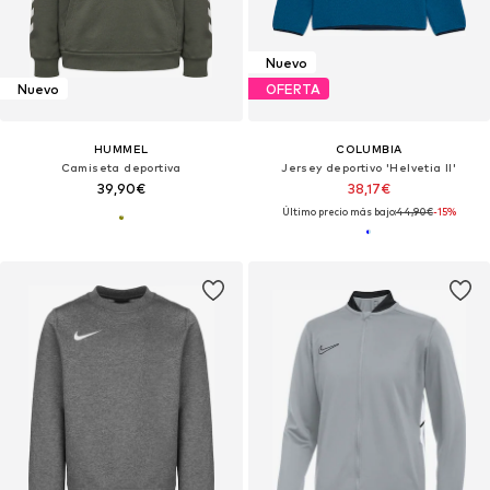
Nuevo
Nuevo
OFERTA
HUMMEL
COLUMBIA
Camiseta deportiva
Jersey deportivo 'Helvetia II'
39,90€
38,17€
Último precio más bajo:
44,90€
-15%