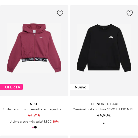
OFERTA
Nuevo
NIKE
THE NORTH FACE
Sudadera con cremallera deportiva 'Pro'
Camiseta deportiva 'EVOLUTION BOX'
44,91€
44,90€
Último precio más bajo:
49,90€
-10%