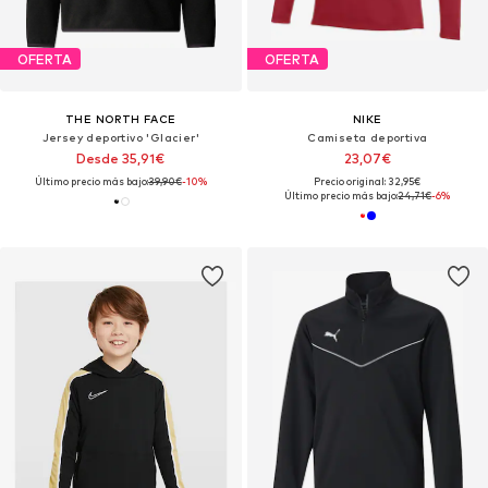
OFERTA
OFERTA
THE NORTH FACE
NIKE
Jersey deportivo 'Glacier'
Camiseta deportiva
Desde 35,91€
23,07€
Último precio más bajo:
39,90€
-10%
Precio original: 32,95€
Último precio más bajo:
24,71€
-6%