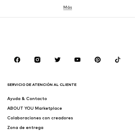
Más
NIÑAS
Infantil (Talla 92-140)
Jóvenes (Talla 140-176)
NIÑOS
Infantil (Talla 92-140)
Jóvenes (Talla 140-176)
MARCAS
Nike Sportswear
ADIDAS ORIGINALS
PUMA
ADIDAS SPORTSWEAR
SERVICIO DE ATENCIÓN AL CLIENTE
THE NORTH FACE
Schmuddelwedda
Ayuda & Contacto
BARROW
Bardot Junior
ABOUT YOU Marketplace
Colaboraciones con creadores
Zona de entrega