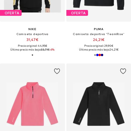
OFERTA
OFERTA
NIKE
PUMA
Camiseta deportiva
Camiseta deportiva 'TeamRise'
31,47€
24,21€
Precio original: 44,95€
Precio original: 29,90€
Último precio más bajo:
33,71€
-6%
Último precio más bajo:
24,21€