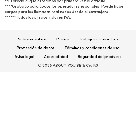
**El precio al que ofrecimos por primera vez el artículo.
****Gratuito para todos los operadores españoles. Puede haber
DEPORTE
cargos para las llamadas realizadas desde el extranjero.
******Todos los precios incluyen IVA.
Ropa deportiva
Disciplinas deportivas
Zapatos deportivos
Mochilas deportivas y bolsos
Complementos deportivos
Sobre nosotros
Prensa
Trabaja con nosotros
Protección de datos
Términos y condiciones de uso
COMPLEMENTOS
Aviso legal
Accesibilidad
Seguridad del producto
Nuevo
Gorras y gorros
© 2026 ABOUT YOU SE & Co. KG
Cinturones
Bolsos y mochilas
Relojes
Joyería
Gafas de sol
Carteras y estuches
Corbatas y accesorios
Bufandas y pañuelos
Guantes
Accesorios para el hogar
Exclusivo
Reciclado
PREMIUM