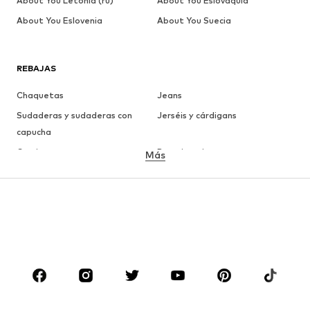
About You Letonia (ru)
About You Eslovaquia
About You Eslovenia
About You Suecia
REBAJAS
Chaquetas
Jeans
Sudaderas y sudaderas con
Jerséis y cárdigans
capucha
Camisetas
Ropa interior
Más
Pantalones
Camisas
Abrigos
Trajes y chaquetas
Ropa de baño
Tallas grandes
Zapatos
Deporte
Complementos
Premium
ROPA