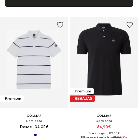
Premium
Premium
REBAJAS
COLMAR
COLMAR
Camiseta
Camiseta
Desde 104,05€
64,90€
Precio original: 89,00€
Último precio más bajo:
71,91€
-9%