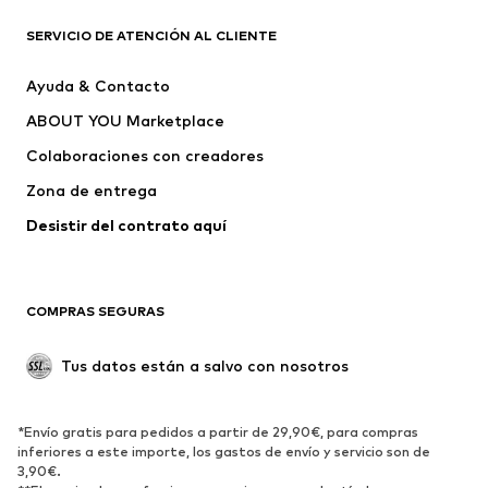
Nuevo
Tendencia
Camisetas
Jeans
SERVICIO DE ATENCIÓN AL CLIENTE
Chaquetas
Sudaderas y sudaderas con
Ayuda & Contacto
capucha
ABOUT YOU Marketplace
Pantalones
Camisas
Ropa interior
Jerséis y cárdigans
Colaboraciones con creadores
Trajes y chaquetas
Abrigos
Zona de entrega
Ropa de baño
Tallas grandes
Desistir del contrato aquí 
Ocasiones
Exclusivo
Reciclado
COMPRAS SEGURAS
ZAPATOS
Tus datos están a salvo con nosotros
Nuevo
Tendencia
Botas y botines
Zapatillas de deporte
*Envío gratis para pedidos a partir de 29,90€, para compras
Zapatos bajos
Zapatos deportivos
inferiores a este importe, los gastos de envío y servicio son de
Zapatos abiertos
Exclusivo
3,90€.