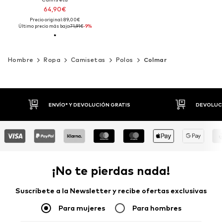
64,90€
Precio original: 89,00€
Último precio más bajo:
71,91€
-9%
Hombre
Ropa
Camisetas
Polos
Colmar
DEVOLUCIONES HASTA 30 DÍAS
P
¡No te pierdas nada!
Suscríbete a la Newsletter y recibe ofertas exclusivas
Para mujeres
Para hombres