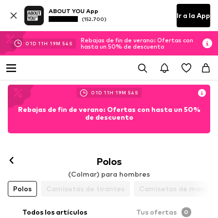
ABOUT YOU App
Ir a la App
(152.700)
Rebajas de fin de verano: Ofertas con
01
D
11
H
19
M
53
S
hasta un 50% de descuento
01
D
11
H
19
M
53
S
Rebajas de fin de verano: Ofertas con hasta un 50%
de descuento
Polos
(Colmar) para hombres
Polos
Camisetas de tirantes
Camisetas de manga l
Todos los artículos
Tus ofertas
0