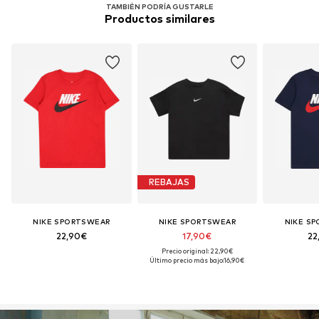
TAMBIÉN PODRÍA GUSTARLE
Productos similares
REBAJAS
NIKE SPORTSWEAR
NIKE SPORTSWEAR
NIKE S
22,90€
17,90€
22
Precio original: 22,90€
Último precio más bajo:
16,90€