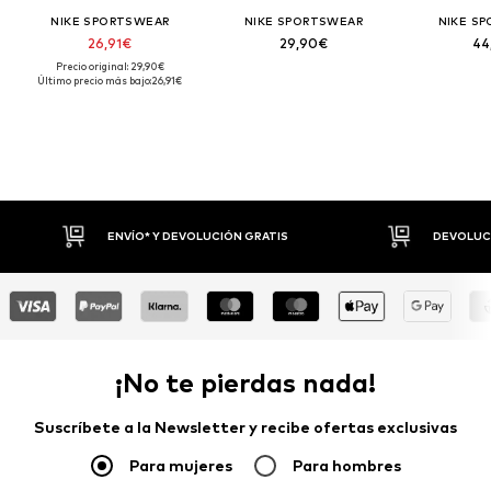
NIKE SPORTSWEAR
NIKE SPORTSWEAR
NIKE S
26,91€
29,90€
44
Precio original: 29,90€
Último precio más bajo:
26,91€
ENVÍO* Y DEVOLUCIÓN GRATIS
DEVOLUCIONES HAS
¡No te pierdas nada!
Suscríbete a la Newsletter y recibe ofertas exclusivas
Para mujeres
Para hombres