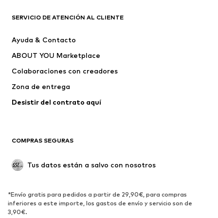
Nike Sportswear
ADIDAS ORIGINALS
PUMA
Liewood
SERVICIO DE ATENCIÓN AL CLIENTE
NAME IT
ELEMENT
Ayuda & Contacto
FC Barcelona
Mister Tee
ABOUT YOU Marketplace
Colaboraciones con creadores
Zona de entrega
Desistir del contrato aquí 
COMPRAS SEGURAS
Tus datos están a salvo con nosotros
*Envío gratis para pedidos a partir de 29,90€, para compras
inferiores a este importe, los gastos de envío y servicio son de
3,90€.