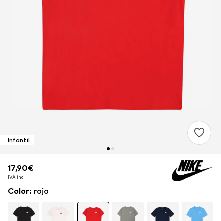
Infantil
17,90€
17,90€
17,90€
IVA incl.
IVA incl.
IVA incl.
Color
:
rojo