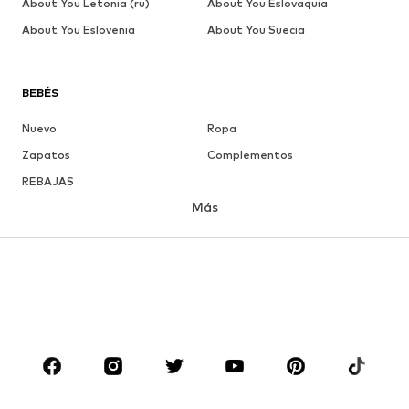
About You Letonia (ru)
About You Eslovaquia
About You Eslovenia
About You Suecia
BEBÉS
Nuevo
Ropa
Zapatos
Complementos
REBAJAS
Más
NIÑAS
Infantil (Talla 92-140)
Jóvenes (Talla 140-176)
NIÑOS
Infantil (Talla 92-140)
Jóvenes (Talla 140-176)
MARCAS