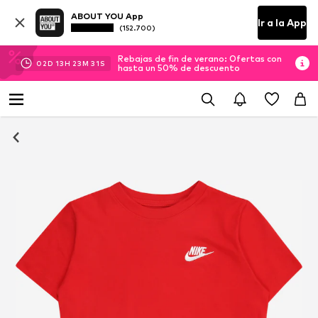
ABOUT YOU App
Ir a la App
(152.700)
Rebajas de fin de verano: Ofertas con
02
D
13
H
23
M
30
S
hasta un 50% de descuento