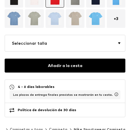
+
3
Seleccionar talla
Añadir a la cesta
4 - 6 días laborables
Los plazos de entrega finales previstos se mostrarán en tu cesta.
Política de devolución de 30 días
pa
Camisetas y tops
Camiseta
Nike Sportswear Camiseta