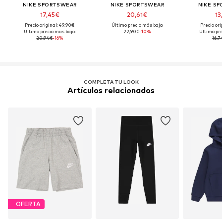
NIKE SPORTSWEAR
NIKE SPORTSWEAR
NIKE S
17,45€
20,61€
13
Precio original: 49,90€
Último precio más bajo:
Precio ori
Último precio más bajo:
22,90€
-10%
Último pre
20,94€
-16%
16,
COMPLETA TU LOOK
Artículos relacionados
OFERTA