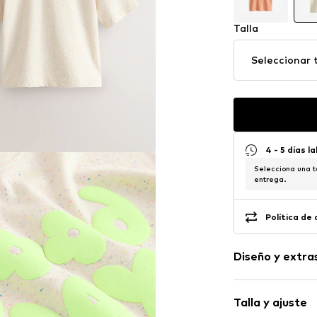
Talla
Seleccionar t
4 - 5 días l
Selecciona una t
entrega.
Política de
Diseño y extra
Con mensaje
Talla y ajuste
Jersey