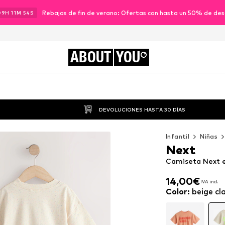
Rebajas de fin de verano: Ofertas con hasta un 50% de de
09
H
11
M
51
S
ABOUT
YOU
DEVOLUCIONES HASTA 30 DÍAS
Infantil
Niñas
Next
Camiseta Next e
14,00€
IVA incl.
14,00€
IVA incl.
Color
:
beige cl