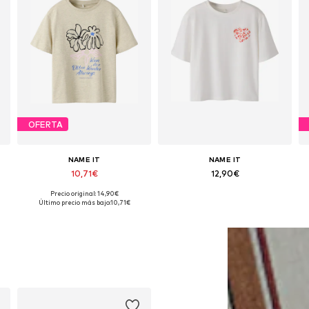
OFERTA
NAME IT
NAME IT
10,71€
12,90€
Precio original: 14,90€
Disponible en muchas tallas
Disponible en muchas tallas
Último precio más bajo:
10,71€
Añadir a la cesta
Añadir a la cesta