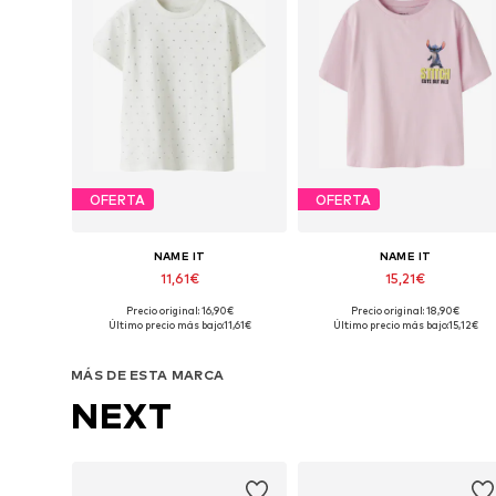
OFERTA
OFERTA
NAME IT
NAME IT
11,61€
15,21€
Precio original: 16,90€
Precio original: 18,90€
Disponible en muchas tallas
Disponible en muchas tallas
Último precio más bajo:
11,61€
Último precio más bajo:
15,12€
Añadir a la cesta
Añadir a la cesta
MÁS DE ESTA MARCA
NEXT