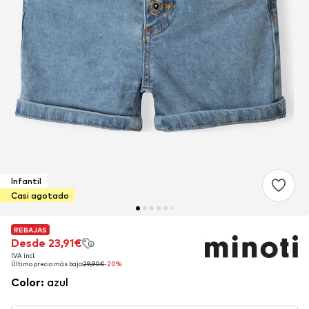
Infantil
Casi agotado
REBAJAS
REBAJAS
Desde 23,91€
Desde 23,91€
IVA incl.
IVA incl.
Último precio más bajo:
Último precio más bajo:
29,90€
29,90€
-20%
-20%
Color
:
azul