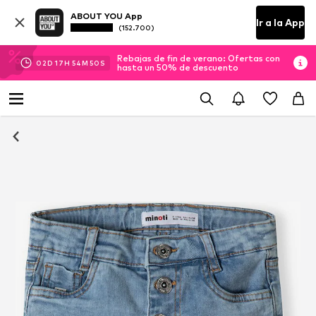
ABOUT YOU App
Ir a la App
(152.700)
Rebajas de fin de verano: Ofertas con
02
D
17
H
54
M
50
S
hasta un 50% de descuento