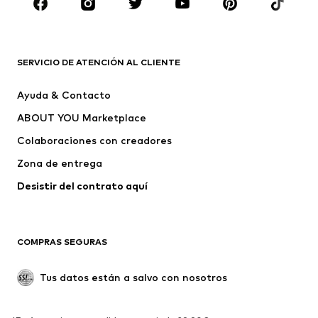
MARCAS
Nike Sportswear
ADIDAS ORIGINALS
PUMA
CONVERSE
SERVICIO DE ATENCIÓN AL CLIENTE
Liewood
NAME IT
Ayuda & Contacto
ASICS
Grunland
ABOUT YOU Marketplace
Colaboraciones con creadores
Zona de entrega
Desistir del contrato aquí 
COMPRAS SEGURAS
Tus datos están a salvo con nosotros