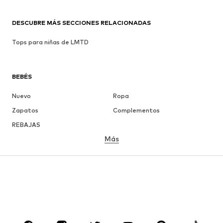
DESCUBRE MÁS SECCIONES RELACIONADAS
Tops para niñas de LMTD
BEBÉS
Nuevo
Ropa
Zapatos
Complementos
REBAJAS
Más
NIÑAS
Infantil (Talla 92-140)
Jóvenes (Talla 140-176)
NIÑOS
Infantil (Talla 92-140)
Jóvenes (Talla 140-176)