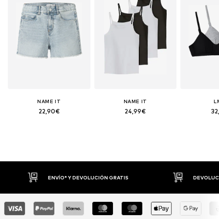
NAME IT
NAME IT
L
22,90€
24,99€
32
ENVÍO* Y DEVOLUCIÓN GRATIS
DEVOLUCI