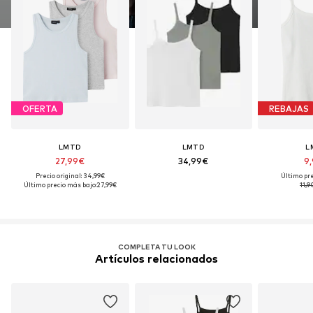
OFERTA
REBAJAS
LMTD
LMTD
L
27,99€
34,99€
9
Precio original: 34,99€
Último pre
Último precio más bajo:
27,99€
11,9
COMPLETA TU LOOK
Artículos relacionados