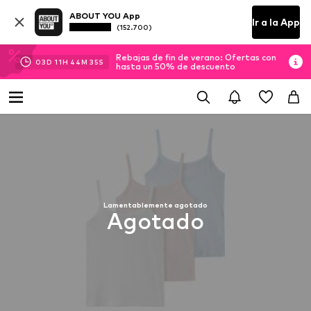
ABOUT YOU App
Ir a la App
(152.700)
Rebajas de fin de verano: Ofertas con
03
D
11
H
44
M
35
S
hasta un 50% de descuento
Lamentablemente agotado
Agotado