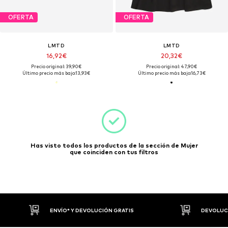
OFERTA
OFERTA
LMTD
LMTD
16,92€
20,32€
Precio original: 39,90€
Precio original: 47,90€
Último precio más bajo:
13,93€
Último precio más bajo:
16,73€
Has visto todos los productos de la sección de Mujer
que coinciden con tus filtros
ENVÍO* Y DEVOLUCIÓN GRATIS
DEVOLUCI