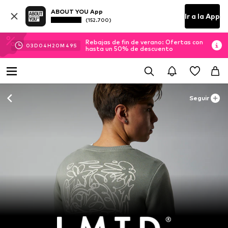
ABOUT YOU App
Ir a la App
(152.700)
Rebajas de fin de verano: Ofertas con
03
D
04
H
20
M
49
S
hasta un 50% de descuento
Seguir