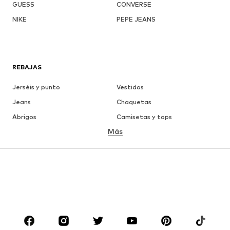
GUESS
CONVERSE
NIKE
PEPE JEANS
REBAJAS
Jerséis y punto
Vestidos
Jeans
Chaquetas
Abrigos
Camisetas y tops
Más
Pantalones
Ropa interior
Faldas
Blusas y camisas
Sudaderas y sudaderas con
Blazers
capucha
Ropa de baño
Jumpsuits y monos
Tallas grandes
Ropa de maternidad
Zapatos
Deporte