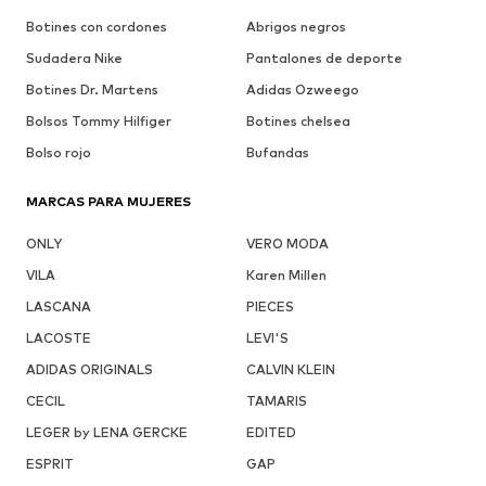
Botines con cordones
Abrigos negros
Sudadera Nike
Pantalones de deporte
Botines Dr. Martens
Adidas Ozweego
Bolsos Tommy Hilfiger
Botines chelsea
Bolso rojo
Bufandas
MARCAS PARA MUJERES
ONLY
VERO MODA
VILA
Karen Millen
LASCANA
PIECES
LACOSTE
LEVI'S
ADIDAS ORIGINALS
CALVIN KLEIN
CECIL
TAMARIS
LEGER by LENA GERCKE
EDITED
ESPRIT
GAP