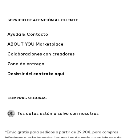
Complementos
Premium
ROPA
SERVICIO DE ATENCIÓN AL CLIENTE
Nuevo
Tendencia
Ayuda & Contacto
Vestidos
Jeans
ABOUT YOU Marketplace
Camisetas y tops
Pantalones
Colaboraciones con creadores
Chaquetas
Jerséis y punto
Zona de entrega
Ropa interior
Blusas y camisas
Abrigos
Faldas
Desistir del contrato aquí 
Ropa de baño
Sudaderas
Blazers
Jumpsuits y monos
COMPRAS SEGURAS
Tallas grandes
Ropa de maternidad
Ocasiones
Exclusivo
Tus datos están a salvo con nosotros
Reciclado
ZAPATOS
*Envío gratis para pedidos a partir de 29,90€, para compras
inferiores a este importe, los gastos de envío y servicio son de