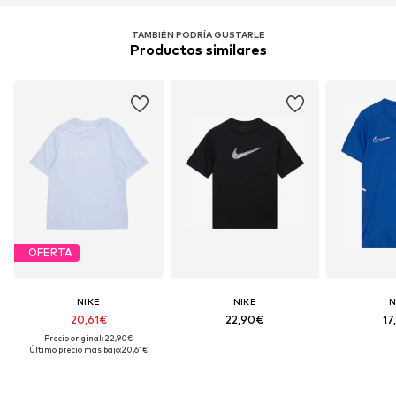
Funciones: Regulador de la humedad
TAMBIÉN PODRÍA GUSTARLE
Funciones: Secado rápido
Productos similares
Tecnología: Dri-FIT
OFERTA
NIKE
NIKE
N
20,61€
22,90€
17
Precio original: 22,90€
Último precio más bajo:
20,61€