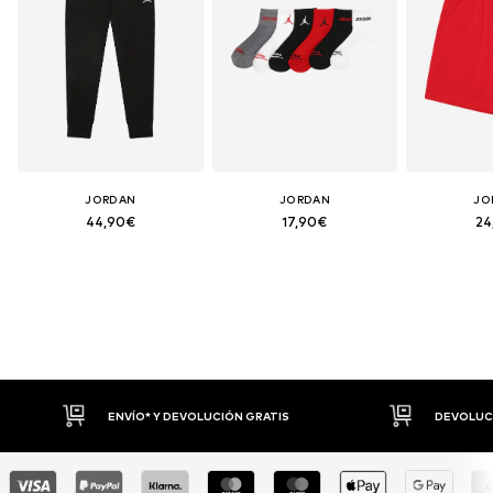
JORDAN
JORDAN
JO
44,90€
17,90€
24
DEVOLUCIONES HASTA 30 DÍAS