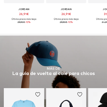
JORDAN
JORDAN
JO
26,91€
26,91€
31
Último precio más bajo:
Último precio más bajo:
Último pre
29,90€
-10%
29,90€
-10%
34,9
MÁS DE
La guía de vuelta al cole para chicos