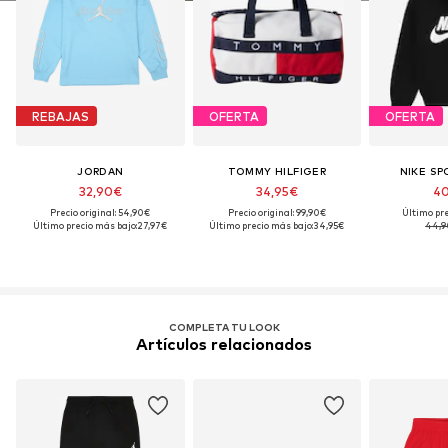
REBAJAS
OFERTA
OFERTA
JORDAN
TOMMY HILFIGER
NIKE S
32,90€
34,95€
40
Precio original: 54,90€
Precio original: 99,90€
Último pre
Último precio más bajo:
27,97€
Último precio más bajo:
34,95€
44,9
COMPLETA TU LOOK
Artículos relacionados