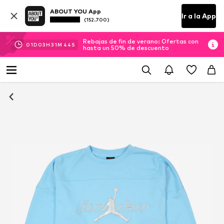
ABOUT YOU App
Ir a la App
(152.700)
Rebajas de fin de verano: Ofertas con
01
D
03
H
31
M
44
S
hasta un 50% de descuento