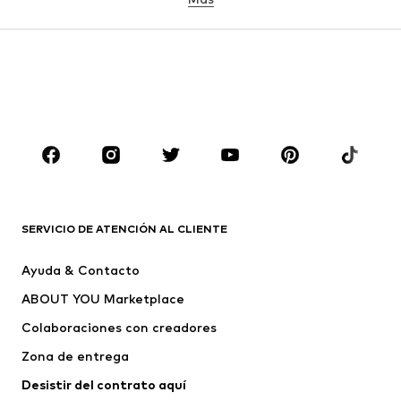
NIÑAS
Infantil (Talla 92-140)
Jóvenes (Talla 140-176)
NIÑOS
Infantil (Talla 92-140)
Jóvenes (Talla 140-176)
MARCAS
Nike Sportswear
ADIDAS ORIGINALS
PUMA
ADIDAS SPORTSWEAR
SERVICIO DE ATENCIÓN AL CLIENTE
THE NORTH FACE
Desigual
Ayuda & Contacto
NAPAPIJRI
Abercrombie & Fitch
ABOUT YOU Marketplace
Colaboraciones con creadores
Zona de entrega
Desistir del contrato aquí 