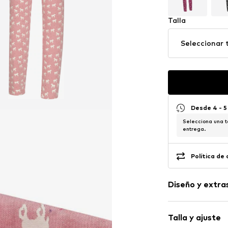
Talla
Seleccionar t
Desde 4 - 5
Selecciona una t
entrega.
Política de
Diseño y extra
Estampado c
Talla y ajuste
Jersey