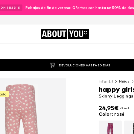
Rebajas de fin de verano: Ofertas con hasta un 50% de de
00
H
11
M
29
S
ABOUT
YOU
DEVOLUCIONES HASTA 30 DÍAS
Infantil
Niñas
happy girl
tado
Skinny Leggings 
24,95€
IVA incl.
24,95€
IVA incl.
Color
:
rosé