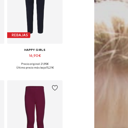
REBAJAS
HAPPY GIRLS
16,90€
Precio original: 21,95€
Disponible en muchas tallas
Último precio más bajo:
15,21€
Añadir a la cesta