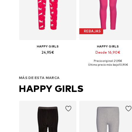
REBAJAS
HAPPY GIRLS
HAPPY GIRLS
24,95€
Desde 16,90€
Precio original: 21,95€
Disponible en muchas tallas
Disponible en muchas tallas
Último precio más bajo:
10,90€
Añadir a la cesta
Añadir a la cesta
MÁS DE ESTA MARCA
HAPPY GIRLS