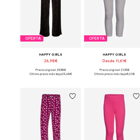
OFERTA
OFERTA
HAPPY GIRLS
HAPPY GIRLS
26,98€
Desde 11,61€
Precio original: 29,98€
Precio original: 21,95€
Disponible en muchas tallas
Disponible en muchas tallas
Último precio más bajo:
25,48€
Último precio más bajo:
9,03€
Añadir a la cesta
Añadir a la cesta