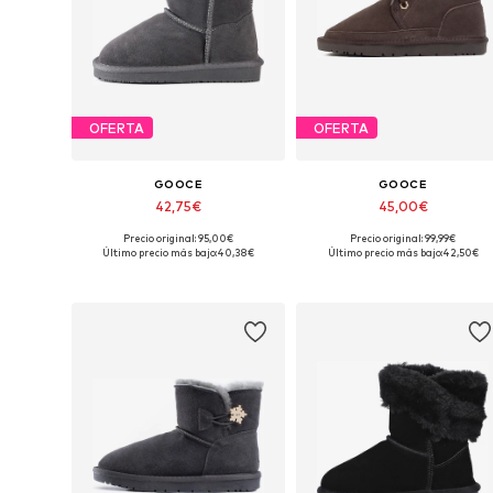
OFERTA
OFERTA
GOOCE
GOOCE
42,75€
45,00€
Precio original: 95,00€
Precio original: 99,99€
Disponible en muchas tallas
Disponible en muchas tallas
Último precio más bajo:
40,38€
Último precio más bajo:
42,50€
Añadir a la cesta
Añadir a la cesta