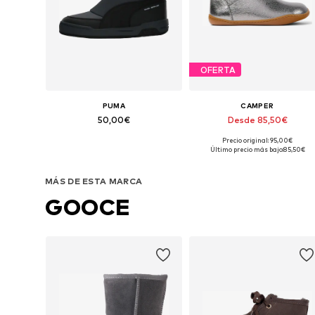
OFERTA
PUMA
CAMPER
50,00€
Desde 85,50€
Precio original: 95,00€
Disponible en muchas tallas
Disponible en muchas tallas
Último precio más bajo:
85,50€
Añadir a la cesta
Añadir a la cesta
MÁS DE ESTA MARCA
GOOCE