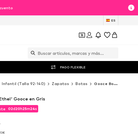
scuento
ES
PAGO FLEXIBLE
Infantil (Talla 92-140)
Zapatos
Botas
Gooce Botas
Ethel' Gooce en Gris
02
d
20
h
25
m
22
s
nte
02
d
20
h
25
m
22
s
nte
.
.
,13€
,13€