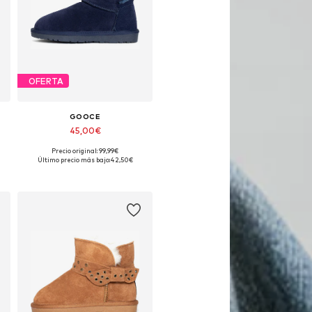
OFERTA
GOOCE
45,00€
Precio original: 99,99€
Tallas disponibles: 30, 31, 32, 33, 34, 35
Último precio más bajo:
42,50€
Añadir a la cesta