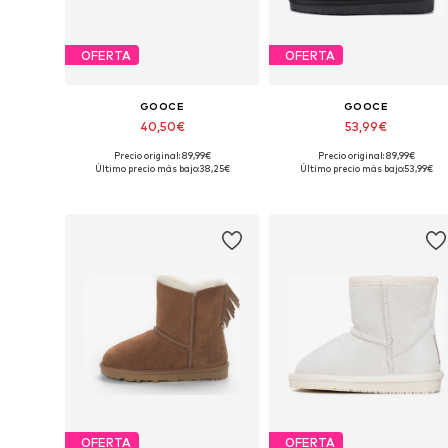
OFERTA
OFERTA
GOOCE
GOOCE
40,50€
53,99€
Precio original: 89,99€
Precio original: 89,99€
Tallas disponibles: 23, 24, 25, 26, 27, 28
Tallas dispo
Último precio más bajo:
38,25€
Último precio más bajo:
53,99€
Añadir a la cesta
Añadir a la cesta
OFERTA
OFERTA