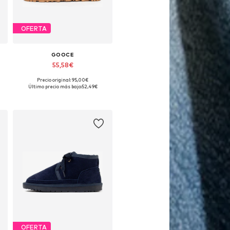
OFERTA
GOOCE
55,58€
Precio original: 95,00€
nibles: 29, 30, 31, 32, 33
Tallas disponibles: 29, 30, 31, 32, 34, 35
Último precio más bajo:
52,49€
Añadir a la cesta
OFERTA