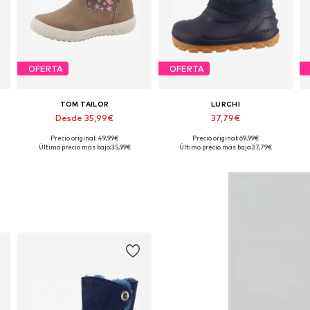
OFERTA
OFERTA
TOM TAILOR
LURCHI
Desde 35,99€
37,79€
Precio original: 49,99€
Precio original: 69,99€
Disponible en muchas tallas
Disponible en muchas tallas
Último precio más bajo:
35,99€
Último precio más bajo:
37,79€
Añadir a la cesta
Añadir a la cesta