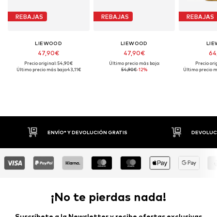
REBAJAS
REBAJAS
REBAJAS
LIEWOOD
LIEWOOD
LI
47,90€
47,90€
64
Precio original: 54,90€
Último precio más bajo:
Precio ori
Último precio más bajo:
43,11€
54,90€
-12%
Último precio m
S
DEVOLUCIONES HASTA 30 DÍAS
¡No te pierdas nada!
Suscríbete a la Newsletter y recibe ofertas exclusivas