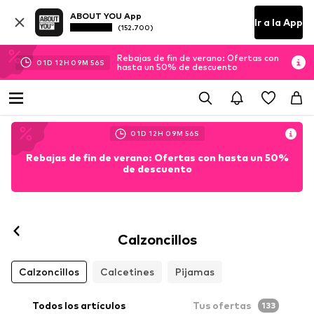
ABOUT YOU App
Ir a la App
(152.700)
Rebajas de fin de verano: Ofertas con
01
D
12
H
09
M
55
S
hasta un 50% de descuento
01
D
12
H
09
M
55
S
Rebajas de fin de verano: Ofertas con hasta un 50%
de descuento
Calzoncillos
Calzoncillos
Calcetines
Pijamas
Todos los artículos
Tus ofertas
133