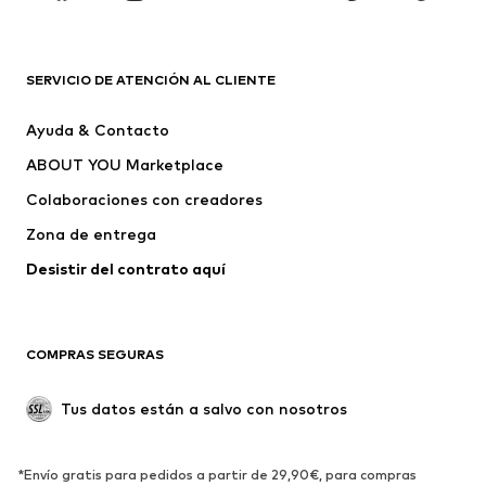
MARCAS
Nike Sportswear
ADIDAS ORIGINALS
PUMA
ADIDAS SPORTSWEAR
SERVICIO DE ATENCIÓN AL CLIENTE
THE NORTH FACE
BISGAARD
Ayuda & Contacto
NOA NOA miniature
STACCATO
ABOUT YOU Marketplace
Colaboraciones con creadores
Zona de entrega
Desistir del contrato aquí 
COMPRAS SEGURAS
Tus datos están a salvo con nosotros
*Envío gratis para pedidos a partir de 29,90€, para compras