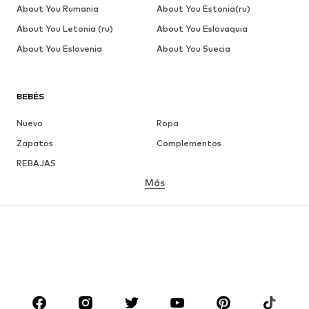
About You Rumania
About You Estonia(ru)
About You Letonia (ru)
About You Eslovaquia
About You Eslovenia
About You Suecia
BEBÉS
Nuevo
Ropa
Zapatos
Complementos
REBAJAS
Más
NIÑAS
Infantil (Talla 92-140)
Jóvenes (Talla 140-176)
NIÑOS
Infantil (Talla 92-140)
Jóvenes (Talla 140-176)