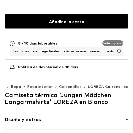
Añadir a la cesta
8 - 10 días laborables
¡Vale la pena!
Los plazos de entrega finales previstos se mostrarán en tu cesta.
Política de devolución de 30 días
40)
Ropa
Ropa interior
Calzoncillos
LOREZA Calzoncillos
Camiseta térmica 'Jungen Mädchen
Langarmshirts' LOREZA en Blanco
Diseño y extras
Color liso