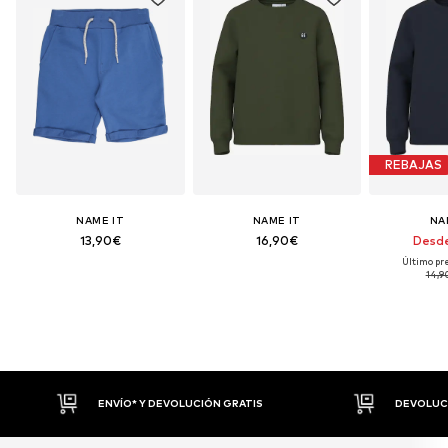
REBAJAS
NAME IT
NAME IT
NA
13,90€
16,90€
Desde
Último pre
14,9
ENVÍO* Y DEVOLUCIÓN GRATIS
DEVOLUCI