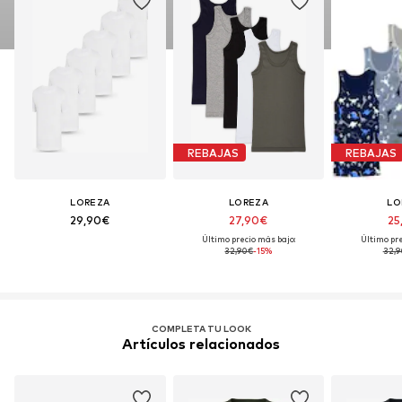
REBAJAS
REBAJAS
LOREZA
LOREZA
LO
29,90€
27,90€
25
Último precio más bajo:
Último pre
32,90€
-15%
32,9
COMPLETA TU LOOK
Artículos relacionados