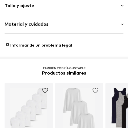
Talla y ajuste
Algodón
Pack: pack de 3
Artículo n.º
3-41943-2
Material y cuidados
Material: 95% Algodón, 5% Elastán
Informar de un problema legal
TAMBIÉN PODRÍA GUSTARLE
Productos similares