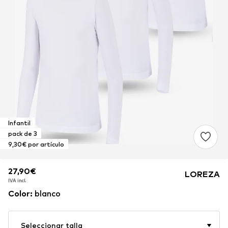
Infantil
pack de 3
9,30€ por artículo
27,90€
27,90€
LOREZA
IVA incl.
IVA incl.
Color
:
blanco
Seleccionar talla