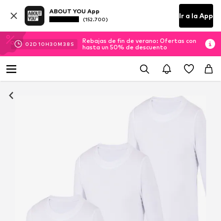
ABOUT YOU App
Ir a la App
(152.700)
Rebajas de fin de verano: Ofertas con
02
D
10
H
30
M
37
S
hasta un 50% de descuento