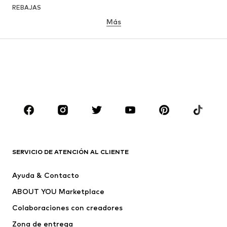
REBAJAS
Más
NIÑAS
Infantil (Talla 92-140)
Jóvenes (Talla 140-176)
NIÑOS
Infantil (Talla 92-140)
Jóvenes (Talla 140-176)
MARCAS
Nike Sportswear
ADIDAS ORIGINALS
PUMA
Liewood
SERVICIO DE ATENCIÓN AL CLIENTE
NAME IT
GARCIA
Ayuda & Contacto
Toni Pons
Bagmori
ABOUT YOU Marketplace
Colaboraciones con creadores
Zona de entrega