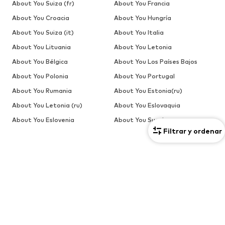
About You Suiza (fr)
About You Francia
About You Croacia
About You Hungría
About You Suiza (it)
About You Italia
About You Lituania
About You Letonia
About You Bélgica
About You Los Países Bajos
About You Polonia
About You Portugal
About You Rumania
About You Estonia(ru)
About You Letonia (ru)
About You Eslovaquia
About You Eslovenia
About You Suecia
Filtrar y ordenar
BEBÉS
Nuevo
Ropa
Zapatos
Complementos
REBAJAS
Más