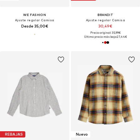
WE FASHION
BRANDIT
Ajuste regular Camisa
Ajuste regular Camisa
Desde 35,00€
30,49€
Precio original: 35,99€
Último precio más bajo:
27,44€
REBAJAS
Nuevo