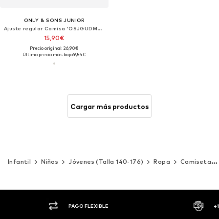
ONLY & SONS JUNIOR
Ajuste regular Camisa 'OSJGUDMUND'
15,90€
Precio original: 26,90€
Último precio más bajo:
9,54€
Cargar más productos
Infantil
Niños
Jóvenes (Talla 140-176)
Ropa
Camisetas y camisas
PAGO FLEXIBLE
+1.000 MARCAS