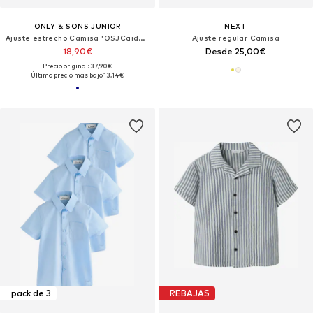
ONLY & SONS JUNIOR
NEXT
Ajuste estrecho Camisa 'OSJCaiden'
Ajuste regular Camisa
18,90€
Desde 25,00€
Precio original: 37,90€
Último precio más bajo:
13,14€
pack de 3
REBAJAS