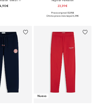
ntalón 'VARSITY'
regular Pantalón
4,90€
23,39€
Precio original: 55,95€
en muchas tallas
Disponible en muchas tallas
Último precio más bajo:
23,39€
 a la cesta
Añadir a la cesta
Nuevo