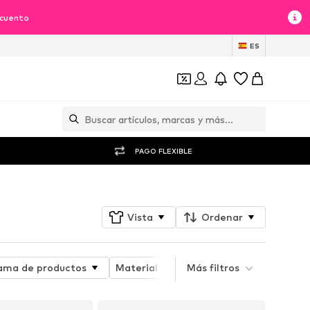
scuento
ES
PAGO FLEXIBLE
Vista
Ordenar
ma de productos
Material
Mundo temático
Más filtros
De