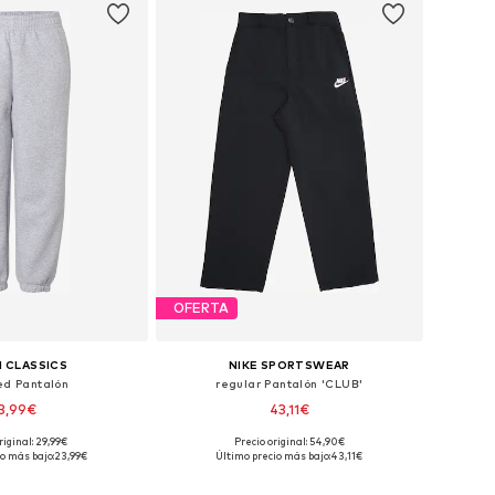
OFERTA
 CLASSICS
NIKE SPORTSWEAR
ed Pantalón
regular Pantalón 'CLUB'
3,99€
43,11€
riginal: 29,99€
Precio original: 54,90€
Tallas disponibles: 110-116, 122-128, 134-140, 158-164
Disponible en muchas tallas
o más bajo:
23,99€
Último precio más bajo:
43,11€
 a la cesta
Añadir a la cesta