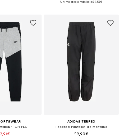
Último precio más bajo:
24,59€
 a la cesta
Añadir a la cesta
SPORTSWEAR
ADIDAS TERREX
ntalón 'TCH FLC'
Tapered Pantalón de montaña
2,91€
59,90€