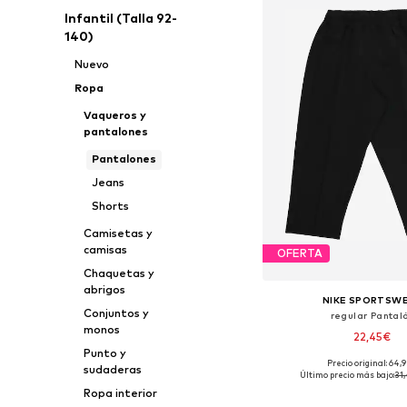
Infantil (Talla 92-
140)
Nuevo
Ropa
Vaqueros y
pantalones
Pantalones
Jeans
Shorts
Camisetas y
camisas
OFERTA
Chaquetas y
abrigos
NIKE SPORTSW
Conjuntos y
regular Pantal
monos
22,45€
Punto y
Precio original: 64,
sudaderas
Disponible en muchas
Último precio más bajo:
31
Añadir a la c
Ropa interior