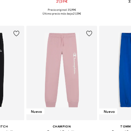
21,59€
3
Precio original: 35,99€
 tallas
Tallas disponibles: 122-128, 146-152, 158-164, 170-176
Disponible 
Último precio más bajo:
21,59€
esta
Añadir a la cesta
Añadir
Nuevo
Nuevo
ITCH
CHAMPION
TOMMY