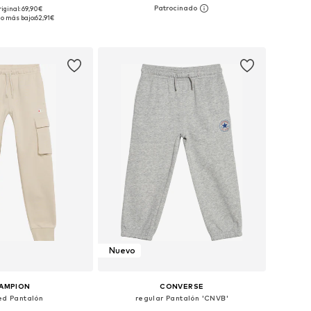
riginal: 69,90€
en muchas tallas
Disponible en muchas tallas
io más bajo:
62,91€
 a la cesta
Añadir a la cesta
Nuevo
AMPION
CONVERSE
ed Pantalón
regular Pantalón 'CNVB'