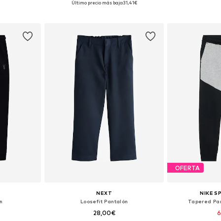
Último precio más bajo:
31,41€
esta
Añadir a la cesta
Añadir
OFERTA
NEXT
NIKE 
ón
Loosefit Pantalón
Tapered Pa
28,00€
6