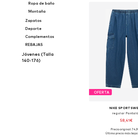
Ropa de baño
Montaña
Zapatos
Deporte
Complementos
REBAJAS
Jóvenes (Talla
140-176)
OFERTA
NIKE SPORTSW
regular Pantal
58,41€
Precio original: 74,
Disponible en muchas
Último precio más bajo: