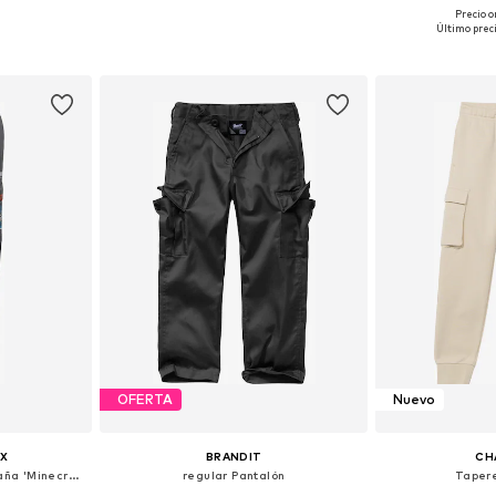
Precio o
 tallas
Disponible en muchas tallas
Disponible 
Último prec
esta
Añadir a la cesta
Añadir
OFERTA
Nuevo
X
BRANDIT
CH
Tapered Pantalón de montaña 'Minecraft'
regular Pantalón
Taper