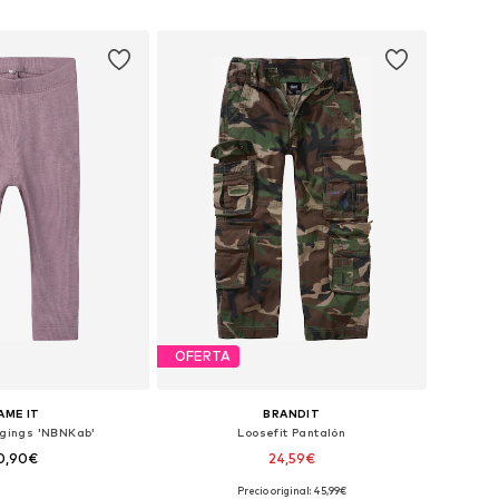
 a la cesta
Añadir a la cesta
OFERTA
AME IT
BRANDIT
ggings 'NBNKab'
Loosefit Pantalón
0,90€
24,59€
+
25
Precio original: 45,99€
en muchas tallas
Disponible en muchas tallas