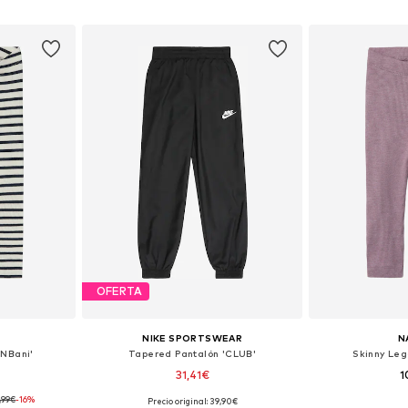
esta
Añadir a la cesta
Añadir
OFERTA
NIKE SPORTSWEAR
N
BNBani'
Tapered Pantalón 'CLUB'
Skinny Le
31,41€
1
,99€
-16%
Precio original: 39,90€
 tallas
Disponible en muchas tallas
Disponible 