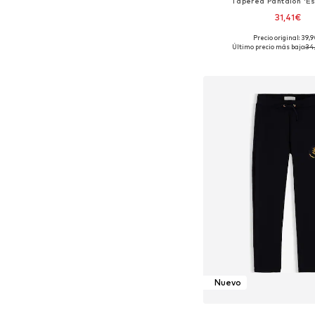
Tapered Pantalón 'Es
31,41€
Precio original: 39,
Disponible en muchas
Último precio más bajo:
34
Añadir a la c
Nuevo