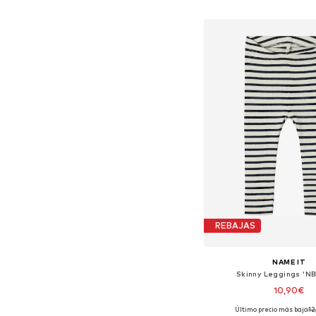
Añadir a la c
REBAJAS
NAME IT
Skinny Leggings 'N
10,90€
Último precio más bajo:
+
12
5
Disponible en muchas