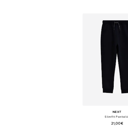
Añadir a la c
NEXT
Slimfit Pantal
21,00€