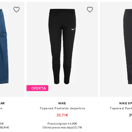
OFERTA
EAR
NIKE
NIKE 
ón
Tapered Pantalón deportivo
Tapered Pant
33,71€
3
90€
Precio original: 44,95€
 tallas
Disponible en muchas tallas
Disponible 
38,94€
Último precio más bajo:
33,71€