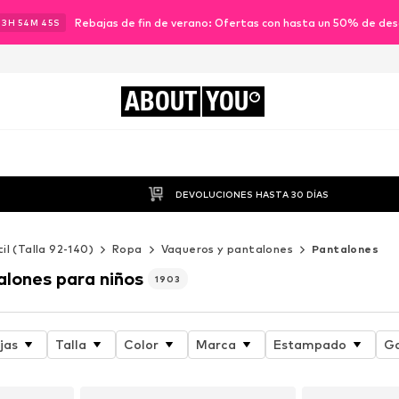
Rebajas de fin de verano: Ofertas con hasta un 50% de de
23
H
54
M
42
S
ABOUT
YOU
DEVOLUCIONES HASTA 30 DÍAS
til (Talla 92-140)
Ropa
Vaqueros y pantalones
Pantalones
alones para niños
1903
jas
Talla
Color
Marca
Estampado
Ga