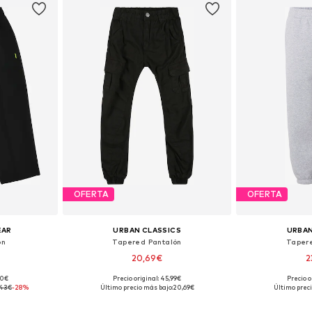
OFERTA
OFERTA
EAR
URBAN CLASSICS
URBAN
ón
Tapered Pantalón
Taper
20,69€
2
90€
Precio original: 45,99€
Precio o
 tallas
Disponible en muchas tallas
,43€
-28%
Último precio más bajo:
20,69€
Último preci
esta
Añadir a la cesta
Añadir