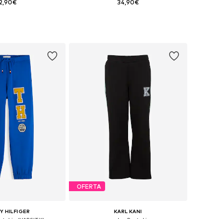
2,90€
34,90€
en muchas tallas
Disponible en muchas tallas
 a la cesta
Añadir a la cesta
OFERTA
 HILFIGER
KARL KANI