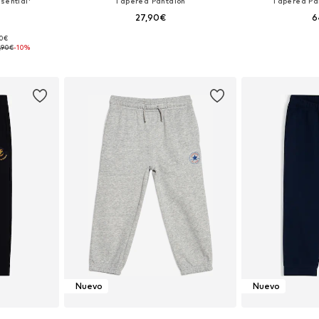
sential'
Tapered Pantalón
Tapered Pa
27,90€
6
+
2
90€
 tallas
Disponible en muchas tallas
Disponible 
,90€
-10%
esta
Añadir a la cesta
Añadir
Nuevo
Nuevo