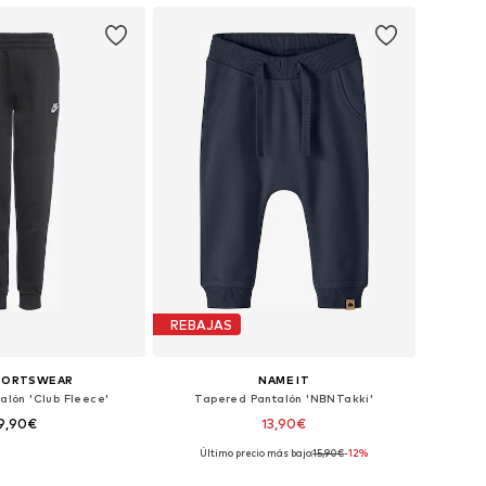
REBAJAS
SPORTSWEAR
NAME IT
alón 'Club Fleece'
Tapered Pantalón 'NBNTakki'
9,90€
13,90€
Último precio más bajo:
15,90€
-12%
en muchas tallas
Disponible en muchas tallas